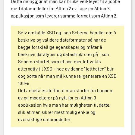
Dette muliggjør at man kan bruke verktøyet til å jobbe
med datamodeller for Altinn 2 ev. lage en Altinn 3
applikasjon som leverer samme format som Altinn 2.
Selv om både XSD og Json Schema handler om å
beskrive og validere dataformater så har de
begge forskjellige egenskaper og måter å
beskrive datatyper og datastrukturer på. Json
Schema startet som et noe mer lettvekts
alternativ til XSD - noe av denne “lettheten” blir
dog borte når man må kunne re-generere en XSD
100%.
Det anbefales derfor at man starter fra bunnen
av og modellerer på nytt for en Altinn 3
applikasjon hvis man har muligheten til dette,
slik at man sikrer mest mulig enkle og
oversiktlige datamodeller.