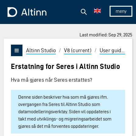
Jump to the main content
Jump to the main menu
Search
To the frontpage
Show/hid
Last modified: Sep 29, 2025
ions and Enter to select
Altinn Studio
/
V8 (current)
/
User guides
/
Vis/skjul meny
Erstatning for Seres i Altinn Studio
Hva må gjøres når Seres erstattes?
Denne siden beskriver hva som må gjøres ifm.
overgangen fra Seres til Altinn Studio som
datamodelleringsverktøy. Siden vil oppdateres i
takt med utviklings- og migreringsarbeidet som
gjøres så det må forventes oppdateringer.