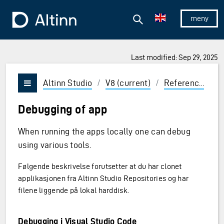
Jump to the main content
Jump to the main menu
Search
To the frontpage
Show/hid
Last modified: Sep 29, 2025
ions and Enter to select
Altinn Studio
/
V8 (current)
/
Reference
/
T
Vis/skjul meny
Debugging of app
When running the apps locally one can debug
using various tools.
Følgende beskrivelse forutsetter at du har clonet
applikasjonen fra Altinn Studio Repositories og har
filene liggende på lokal harddisk.
Debugging i Visual Studio Code