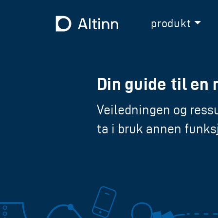
Hopp til hovedinnholdet
Til forsiden
produkt
Din guide til en
Veiledningen og ressu
ta i bruk annen funksj