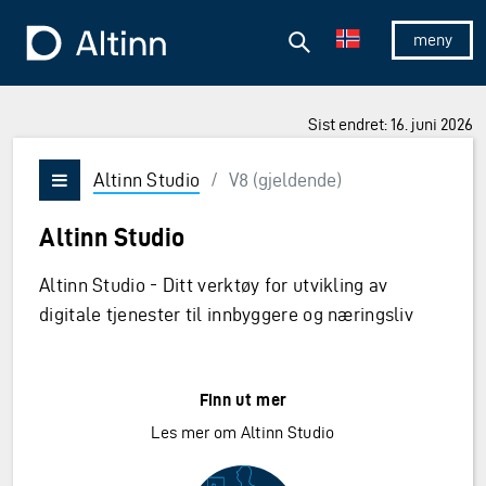
Hopp til hovedinnholdet
Hopp til hovedmeny
Søk
Til forsiden
Vis/skjul 
Sist endret: 16. juni 2026
ner og Enter for å velge
Altinn Studio
/
V8 (gjeldende)
Vis/skjul meny
Altinn Studio
Altinn Studio - Ditt verktøy for utvikling av
digitale tjenester til innbyggere og næringsliv
Finn ut mer
Les mer om Altinn Studio
Om Altinn Stu