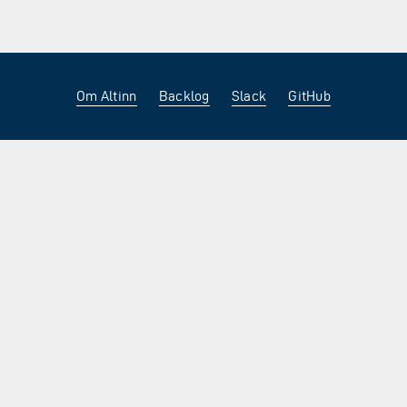
Om Altinn
Backlog
Slack
GitHub