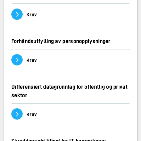
Vis/skjul innhold
Krav
Forhåndsutfylling av personopplysninger
Vis/skjul innhold
Krav
Differensiert datagrunnlag for offentlig og privat
sektor
Vis/skjul innhold
Krav
Skreddersydd tilbud for IT-kompetanse