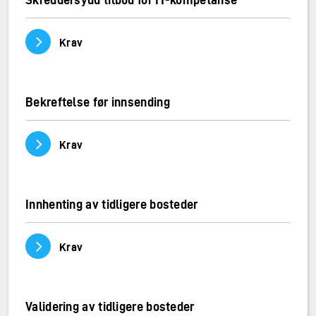
Vis/skjul innhold
Krav
Bekreftelse før innsending
Vis/skjul innhold
Krav
Innhenting av tidligere bosteder
Vis/skjul innhold
Krav
Validering av tidligere bosteder