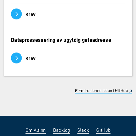
Vis/skjul innhold
Krav
Dataprossessering av ugyldig gateadresse
Vis/skjul innhold
Krav
Endre denne siden i GitHub
Om Altinn
Backlog
Slack
GitHub