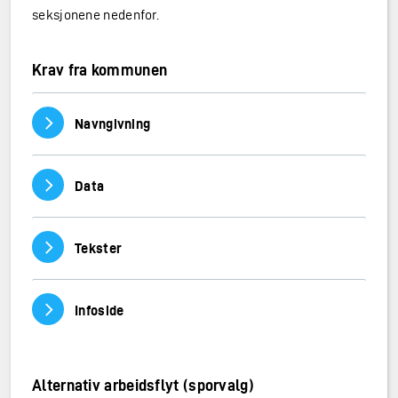
seksjonene nedenfor.
Krav fra kommunen
Vis/skjul innhold
Navngivning
Vis/skjul innhold
Data
Vis/skjul innhold
Tekster
Vis/skjul innhold
Infoside
Alternativ arbeidsflyt (sporvalg)