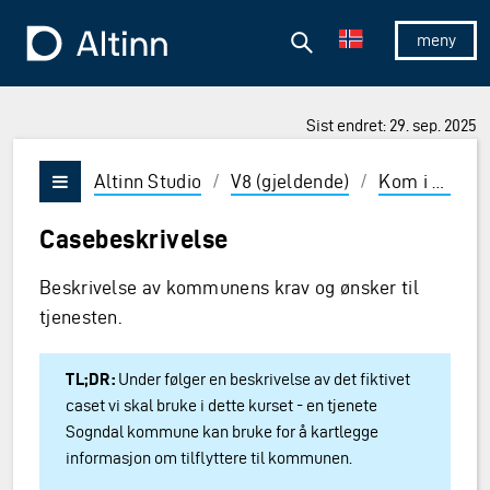
Hopp til hovedinnholdet
Hopp til hovedmeny
Søk
Til forsiden
Vis/skjul 
Sist endret: 29. sep. 2025
ner og Enter for å velge
Altinn Studio
/
V8 (gjeldende)
/
Kom i gang
Vis/skjul meny
Casebeskrivelse
Beskrivelse av kommunens krav og ønsker til
tjenesten.
TL;DR:
Under følger en beskrivelse av det fiktivet
caset vi skal bruke i dette kurset - en tjenete
Sogndal kommune kan bruke for å kartlegge
informasjon om tilflyttere til kommunen.