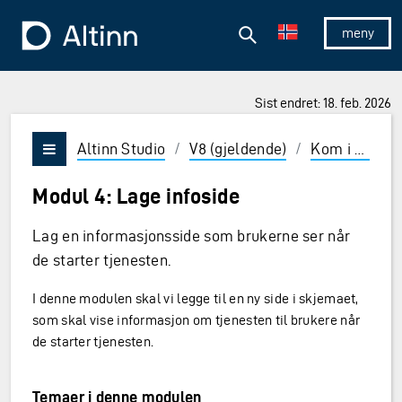
Hopp til hovedinnholdet
Hopp til hovedmeny
Søk
Til forsiden
Vis/skjul 
Sist endret: 18. feb. 2026
ner og Enter for å velge
Altinn Studio
/
V8 (gjeldende)
/
Kom i gang
Vis/skjul meny
Modul 4: Lage infoside
Lag en informasjonsside som brukerne ser når
de starter tjenesten.
I denne modulen skal vi legge til en ny side i skjemaet,
som skal vise informasjon om tjenesten til brukere når
de starter tjenesten.
Temaer i denne modulen