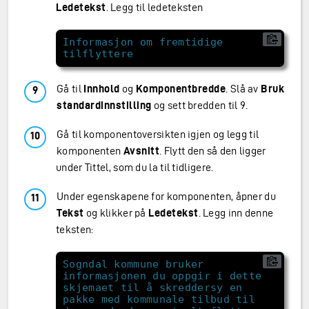
Ledetekst
. Legg til ledeteksten
Informasjon om fremtidige 
Gå til
Innhold
og
Komponentbredde
. Slå av
Bruk
standardinnstilling
og sett bredden til 9.
Gå til komponentoversikten igjen og legg til
komponenten
Avsnitt
. Flytt den så den ligger
under Tittel, som du la til tidligere.
Under egenskapene for komponenten, åpner du
Tekst
og klikker på
Ledetekst
. Legg inn denne
teksten:
Sogndal kommune bruker 
informasjonen du oppgir i dette 
skjemaet til å skreddersy en 
pakke med kommunale tilbud til 