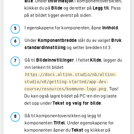
alle
. Under
Informasjon
i komponentoversikten,
klikker du på
Bilde
og deretter på
Legg til
. Pass
på at bildet ligger øverst på siden.
I egenskapene for komponenten, åpne
Innhold
.
Under
Komponentbredde
slår du av valget
Bruk
standardinnstilling
og setter bredden til 3.
Gå til
Bildeinnstillinger
. I feltet
Kilde
, legger du
inn lenken til bildet:
https://docs.altinn.studio/nb/altinn-
studio/v8/getting-started/app-dev-
. Tips!
course/resources/kommune-logo.png
Du kan også lagre bildet på PC-en din og laste
det opp under
Tekst og valg for bilde
.
Gå til komponentoversikten og legg til
komponenten
Tittel
. Under egenskapene for
komponenten åpner du
Tekst
og klikker på