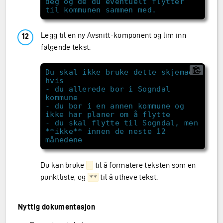
deg og de du eventuelt flytter 
Legg til en ny Avsnitt-komponent og lim inn
følgende tekst:
Du skal ikke bruke dette skjemaet 
- du allerede bor i Sogndal 
- du bor i en annen kommune og 
- du skal flytte til Sogndal, men 
**ikke** innen de neste 12 
Du kan bruke
til å formatere teksten som en
-
punktliste, og
til å utheve tekst.
**
Nyttig dokumentasjon