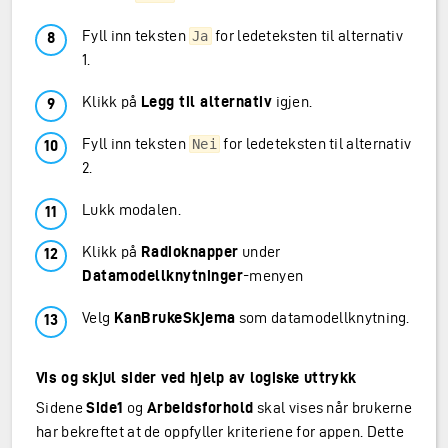
Fyll inn teksten
for ledeteksten til alternativ
Ja
1.
Klikk på
Legg til alternativ
igjen.
Fyll inn teksten
for ledeteksten til alternativ
Nei
2.
Lukk modalen.
Klikk på
Radioknapper
under
Datamodellknytninger
-menyen
Velg
KanBrukeSkjema
som datamodellknytning.
Vis og skjul sider ved hjelp av logiske uttrykk
Sidene
Side1
og
Arbeidsforhold
skal vises når brukerne
har bekreftet at de oppfyller kriteriene for appen. Dette