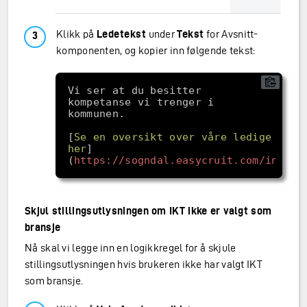
Klikk på
Ledetekst
under
Tekst
for Avsnitt-
komponenten, og kopier inn følgende tekst:
Vi ser at du besitter 
kompetanse vi trenger i 
[
Se en oversikt over våre ledige still
her
]
(
https://sogndal.easycruit.com/index.
Skjul stillingsutlysningen om IKT ikke er valgt som
bransje
Nå skal vi legge inn en logikkregel for å skjule
stillingsutlysningen hvis brukeren ikke har valgt IKT
som bransje.