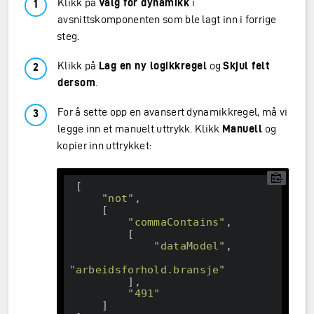
Klikk på
Valg for dynamikk
i
avsnittskomponenten som ble lagt inn i forrige
steg.
Klikk på
Lag en ny logikkregel
og
Skjul felt
dersom
.
For å sette opp en avansert dynamikkregel, må vi
legge inn et manuelt uttrykk. Klikk
Manuell
og
kopier inn uttrykket:
 [

"not"
,

     [

"commaContains"
,

         [

"dataModel"
,

"arbeidsforhold.bransje"
         ],

"491"
     ]
