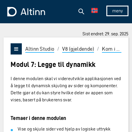
Hopp til hovedinnholdet
Hopp til hovedmeny
Søk
Til forsiden
Vis/skjul 
Sist endret: 29. sep. 2025
ner og Enter for å velge
Altinn Studio
/
V8 (gjeldende)
/
Kom i gang
Vis/skjul meny
Modul 7: Legge til dynamikk
I denne modulen skal vi videreutvikle applikasjonen ved
å legge til dynamisk skjuling av sider og komponenter.
Dette gjør at du kan styre hvilke deler av appen som
vises, basert på brukerens svar.
Temaer i denne modulen
Vise og skjule sider ved hjelp av logiske uttrykk