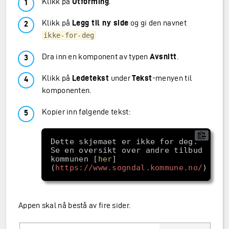
Klikk på
Utforming
.
Klikk på
Legg til ny side
og gi den navnet
ikke-for-deg
Dra inn en komponent av typen
Avsnitt
.
Klikk på
Ledetekst
under
Tekst
-menyen til
komponenten.
Kopier inn følgende tekst:
Se en oversikt over andre tilbud i 
kommunen [
her
]
(
https://www.sogndal.kommune.no/
Appen skal nå bestå av fire sider.