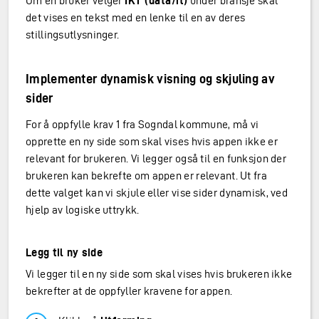
Om en bruker velger
IKT (data/it)
under bransje skal
det vises en tekst med en lenke til en av deres
stillingsutlysninger.
Implementer dynamisk visning og skjuling av
sider
For å oppfylle krav 1 fra Sogndal kommune, må vi
opprette en ny side som skal vises hvis appen ikke er
relevant for brukeren. Vi legger også til en funksjon der
brukeren kan bekrefte om appen er relevant. Ut fra
dette valget kan vi skjule eller vise sider dynamisk, ved
hjelp av logiske uttrykk.
Legg til ny side
Vi legger til en ny side som skal vises hvis brukeren ikke
bekrefter at de oppfyller kravene for appen.