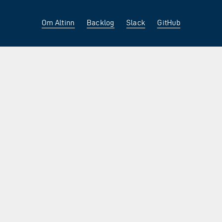
Om Altinn
Backlog
Slack
GitHub