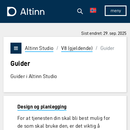
Hopp til hovedinnholdet
Hopp til hovedmeny
Søk
Til forsiden
Vis/skjul 
Sist endret: 29. sep. 2025
ner og Enter for å velge
Altinn Studio
/
V8 (gjeldende)
/
Guider
Vis/skjul meny
Guider
Guider i Altinn Studio
Design og planlegging
For at tjenesten din skal bli best mulig for
de som skal bruke den, er det viktig å