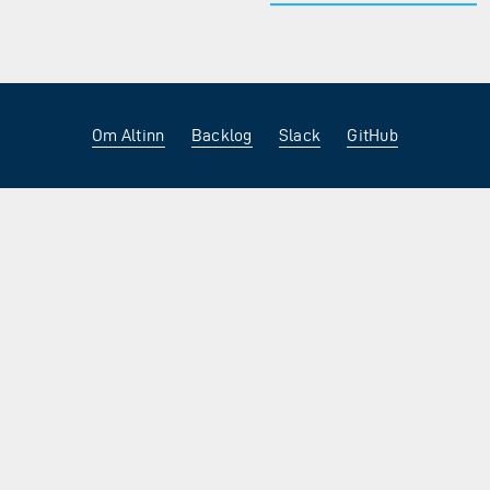
Om Altinn
Backlog
Slack
GitHub