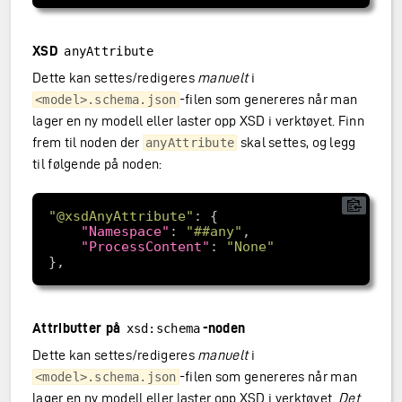
XSD
anyAttribute
Dette kan settes/redigeres
manuelt
i
-filen som genereres når man
<model>.schema.json
lager en ny modell eller laster opp XSD i verktøyet. Finn
frem til noden der
skal settes, og legg
anyAttribute
til følgende på noden:
"@xsdAnyAttribute"
"Namespace"
: 
"##any"
"ProcessContent"
: 
"None"
Attributter på
-noden
xsd:schema
Dette kan settes/redigeres
manuelt
i
-filen som genereres når man
<model>.schema.json
lager en ny modell eller laster opp XSD i verktøyet.
Det