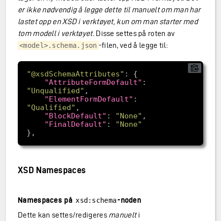
er ikke nødvendig å legge dette til manuelt om man har
lastet opp en XSD i verktøyet, kun om man starter med
tom modell i verktøyet.
Disse settes på roten av
-filen, ved å legge til:
<model>.schema.json
"@xsdSchemaAttributes"
"AttributeFormDefault"
: 
"Unqualified"
"ElementFormDefault"
: 
"Qualified"
"BlockDefault"
: 
"None"
"FinalDefault"
: 
"None"
XSD Namespaces
Namespaces på
-noden
xsd:schema
Dette kan settes/redigeres
manuelt
i