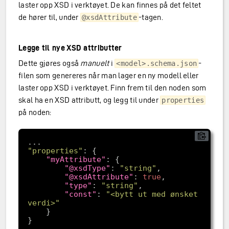
laster opp XSD i verktøyet. De kan finnes på det feltet
de hører til, under
-tagen.
@xsdAttribute
Legge til nye XSD attributter
Dette gjøres også
manuelt
i
-
<model>.schema.json
filen som genereres når man lager en ny modell eller
laster opp XSD i verktøyet. Finn frem til den noden som
skal ha en XSD attributt, og legg til under
properties
på noden:
"properties"
"myAttribute"
"@xsdType"
: 
"string"
"@xsdAttribute"
: 
true
"type"
: 
"string"
"const"
: 
"<bytt ut med ønsket 
verdi>"