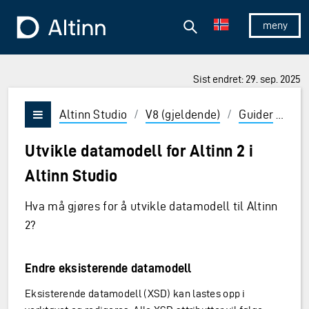
Hopp til hovedinnholdet
Hopp til hovedmeny
Søk
Til forsiden
Vis/skjul 
Sist endret: 29. sep. 2025
ner og Enter for å velge
Altinn Studio
/
V8 (gjeldende)
/
Guider
/
Alt
Vis/skjul meny
Utvikle datamodell for Altinn 2 i
Altinn Studio
Hva må gjøres for å utvikle datamodell til Altinn
2?
Endre eksisterende datamodell
Eksisterende datamodell (XSD) kan lastes opp i