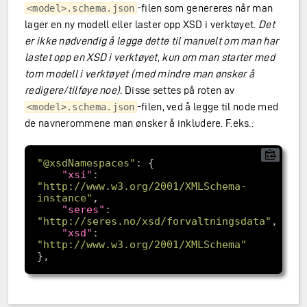
-filen som genereres når man
<model>.schema.json
lager en ny modell eller laster opp XSD i verktøyet.
Det
er ikke nødvendig å legge dette til manuelt om man har
lastet opp en XSD i verktøyet, kun om man starter med
tom modell i verktøyet (med mindre man ønsker å
redigere/tilføye noe).
Disse settes på roten av
-filen, ved å legge til node med
<model>.schema.json
de navnerommene man ønsker å inkludere. F.eks.:
"@xsdNamespaces"
"xsi"
: 
"http://www.w3.org/2001/XMLSchema-
instance"
"seres"
: 
"http://seres.no/xsd/forvaltningsdata"
"xsd"
: 
"http://www.w3.org/2001/XMLSchema"