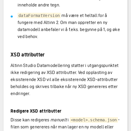
inneholde andre tegn.
må være et heltall for å
dataFormatVersion
fungere med Altinn 2. Om man oppretter en ny
datamodell anbefaler vi å f.eks. begynne på 1, og øke
ved behov.
XSD attributter
Altinn Studio Datamodellering støtter i utgangspunktet
ikke redigering av XSD attributter. Ved opplasting av
eksisterende XSD vil alle eksisterende XSD-attributter
beholdes og skrives tilbake når ny XSD genereres etter
endringer.
Redigere XSD attributter
Disse kan redigeres
manuelt
i
-
<model>.schema.json
filen som genereres når man lager en ny modell eller