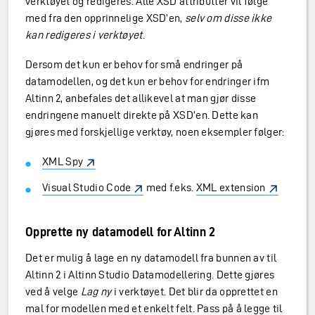
verktøyet og redigeres. Alle XSD attributter vil følge
med fra den opprinnelige XSD’en,
selv om disse ikke
kan redigeres i verktøyet
.
Dersom det kun er behov for små endringer på
datamodellen, og det kun er behov for endringer ifm
Altinn 2, anbefales det allikevel at man gjør disse
endringene manuelt direkte på XSD’en. Dette kan
gjøres med forskjellige verktøy, noen eksempler følger:
XML Spy
Visual Studio Code
med f.eks.
XML extension
Opprette ny datamodell for Altinn 2
Det er mulig å lage en ny datamodell fra bunnen av til
Altinn 2 i Altinn Studio Datamodellering. Dette gjøres
ved å velge
Lag ny
i verktøyet. Det blir da opprettet en
mal for modellen med et enkelt felt. Pass på å legge til