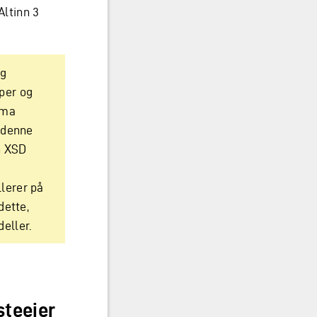
Altinn 3
og
per og
ema
v denne
n XSD
lerer på
dette,
eller.
steeier