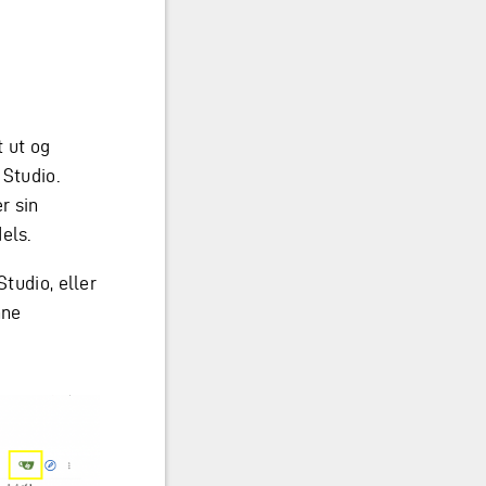
t ut og
 Studio.
r sin
els.
Studio, eller
nne