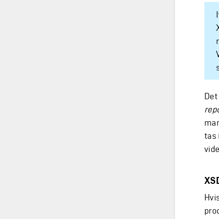
Det 
rep
man
tas 
vid
XSD
Hvi
pro