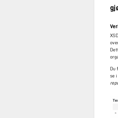
gj
Ver
XSD’
over
Det
org
Du f
se i
rep