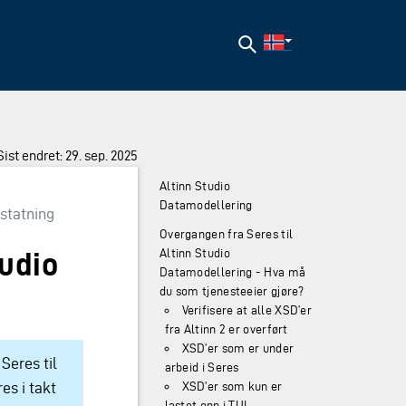
Søk
Sist endret: 29. sep. 2025
Altinn Studio
Datamodellering
statning
Overgangen fra Seres til
tudio
Altinn Studio
Datamodellering - Hva må
du som tjenesteeier gjøre?
Verifisere at alle XSD’er
fra Altinn 2 er overført
XSD’er som er under
Seres til
arbeid i Seres
es i takt
XSD’er som kun er
lastet opp i TUL