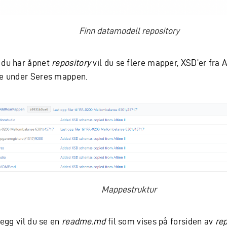
Finn datamodell repository
 du har åpnet
repository
vil du se flere mapper, XSD’er fra Al
ge under Seres mappen.
Mappestruktur
llegg vil du se en
readme.md
fil som vises på forsiden av
rep