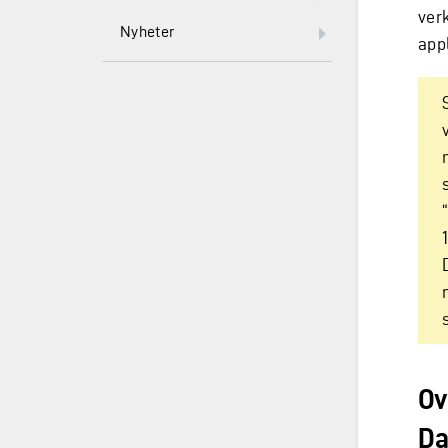
verk
Nyheter
app
Ov
Da