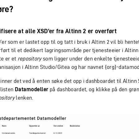
øre?
ifisere at alle XSD’er fra Altinn 2 er overført
er som er lastet opp til og tatt i bruk i Altinn 2 vil bli hente
ført til et dedikert lagringsområde per tjenesteeier i Altinn
te er et
repository
som ligger under den enkelte tjenesteeie
anisasjon i Altinn Studio/Gitea og har navnet {org}-datamod
inner det ved å enten søke det opp i dashboardet til Altinn 
 listen
Datamodeller
på dashboardet, og klikke på den grø
ository
lenken.