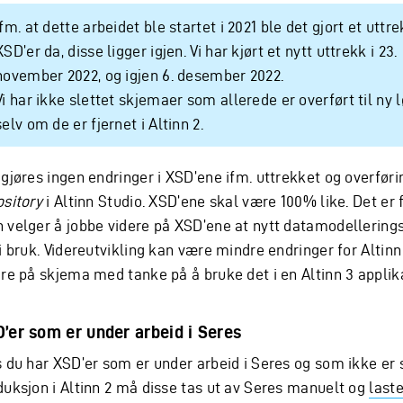
Ifm. at dette arbeidet ble startet i 2021 ble det gjort et uttr
XSD’er da, disse ligger igjen. Vi har kjørt et nytt uttrekk i 23.
november 2022, og igjen 6. desember 2022.
Vi har ikke slettet skjemaer som allerede er overført til ny 
selv om de er fjernet i Altinn 2.
gjøres ingen endringer i XSD’ene ifm. uttrekket og overføri
ository
i Altinn Studio. XSD’ene skal være 100% like. Det er 
 velger å jobbe videre på XSD’ene at nytt datamodellerings
i bruk. Videreutvikling kan være mindre endringer for Altinn
ere på skjema med tanke på å bruke det i en Altinn 3 applik
’er som er under arbeid i Seres
s du har XSD’er som er under arbeid i Seres og som ikke er s
duksjon i Altinn 2 må disse tas ut av Seres manuelt og
laste