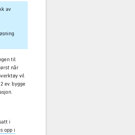
ekk av
løsning
ngen til
først når
verktøy vil
 2 ev. bygge
asjon.
att i
s opp i