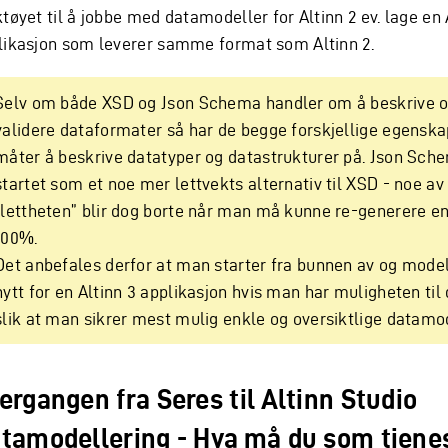
tøyet til å jobbe med datamodeller for Altinn 2 ev. lage en 
likasjon som leverer samme format som Altinn 2.
Selv om både XSD og Json Schema handler om å beskrive 
validere dataformater så har de begge forskjellige egenska
måter å beskrive datatyper og datastrukturer på. Json Sch
startet som et noe mer lettvekts alternativ til XSD - noe a
“lettheten” blir dog borte når man må kunne re-generere e
100%.
Det anbefales derfor at man starter fra bunnen av og model
nytt for en Altinn 3 applikasjon hvis man har muligheten til 
slik at man sikrer mest mulig enkle og oversiktlige datamod
ergangen fra Seres til Altinn Studio
tamodellering - Hva må du som tjene