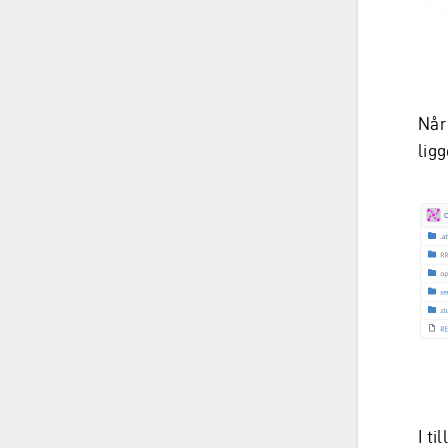
Når
lig
I ti