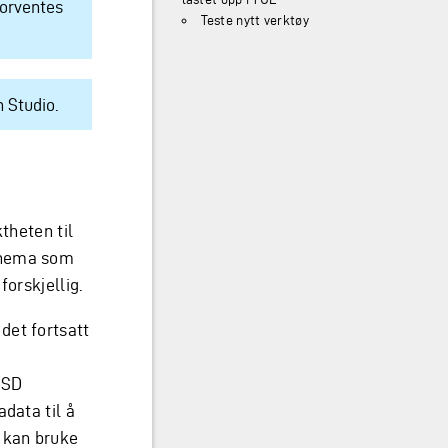
forventes
Teste nytt verktøy
n Studio.
theten til
chema som
forskjellig.
det fortsatt
XSD
data til å
 kan bruke