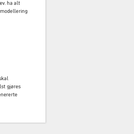
ev. ha alt
amodellering
skal
lst gjøres
enererte