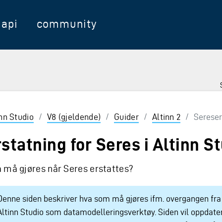
api
community
nter for å velge
inn Studio
/
V8 (gjeldende)
/
Guider
/
Altinn 2
/
Sereser
rstatning for Seres i Altinn S
 må gjøres når Seres erstattes?
Denne siden beskriver hva som må gjøres ifm. overgangen fra 
Altinn Studio som datamodelleringsverktøy. Siden vil oppdater