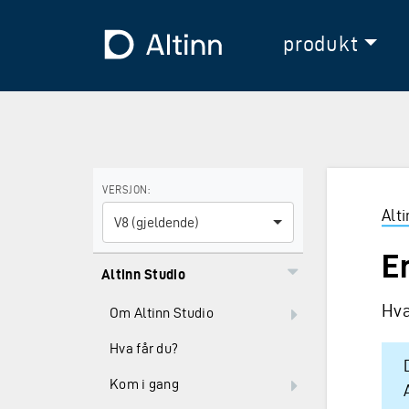
Hopp til hovedinnholdet
Hopp til hovedmeny
Til forsiden
produkt
Bruk piltastene for å navigere mellom versjoner og E
VERSJON:
Alt
V8 (gjeldende)
E
Altinn Studio
Hva
Om Altinn Studio
Hva får du?
Kom i gang