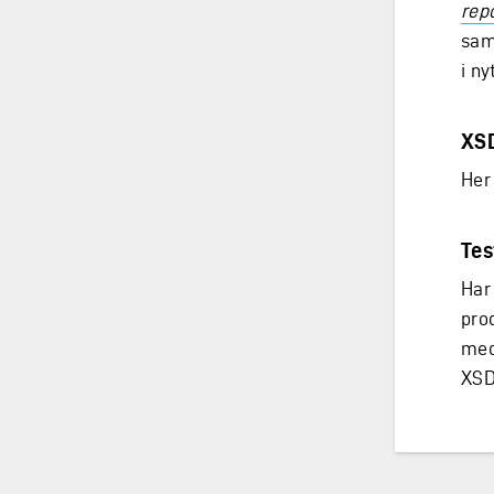
rep
sam
i ny
XSD
Her
Tes
Har
pro
med 
XSD’