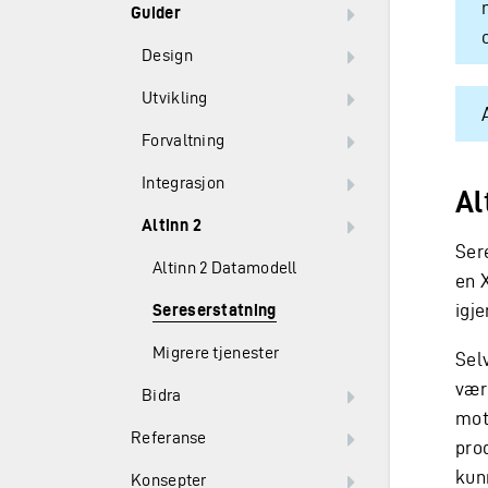
Guider
Design
Utvikling
Forvaltning
Integrasjon
Al
Altinn 2
Sere
Altinn 2 Datamodell
en 
igje
Sereserstatning
Migrere tjenester
Sel
være
Bidra
mot
Referanse
pro
kun
Konsepter