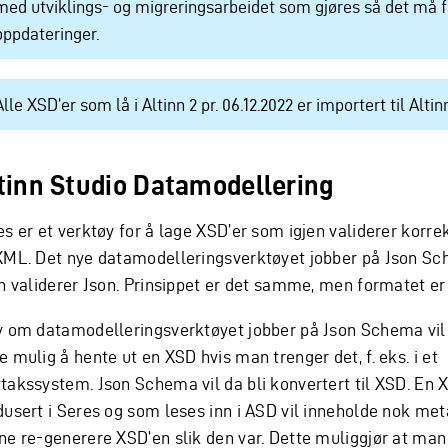
med utviklings- og migreringsarbeidet som gjøres så det må 
oppdateringer.
Alle XSD’er som lå i Altinn 2 pr. 06.12.2022 er importert til Altin
tinn Studio Datamodellering
s er et verktøy for å lage XSD’er som igjen validerer korrek
XML. Det nye datamodelleringsverktøyet jobber på Json S
n validerer Json. Prinsippet er det samme, men formatet er 
v om datamodelleringsverktøyet jobber på Json Schema vil 
 mulig å hente ut en XSD hvis man trenger det, f. eks. i et
takssystem. Json Schema vil da bli konvertert til XSD. En 
dusert i Seres og som leses inn i ASD vil inneholde nok meta
ne re-generere XSD’en slik den var. Dette muliggjør at man