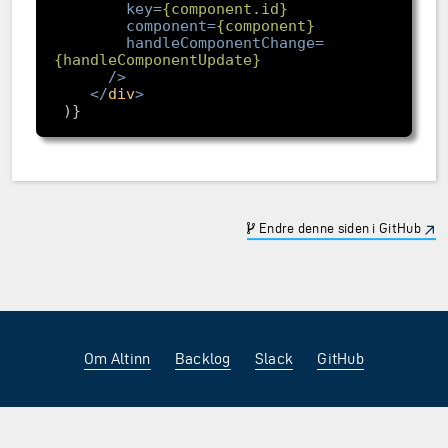
key
=
{component.id}
component
=
{component}
handleComponentChange
=
{handleComponentUpdate}
/>
<
/
div
>
Endre denne siden i GitHub
Om Altinn
Backlog
Slack
GitHub