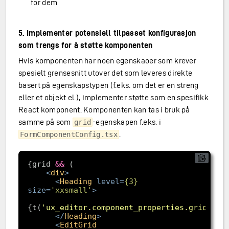
for dem
5. Implementer potensiell tilpasset konfigurasjon
som trengs for å støtte komponenten
Hvis komponenten har noen egenskaoer som krever
spesielt grensesnitt utover det som leveres direkte
basert på egenskapstypen (f.eks. om det er en streng
eller et objekt el.), implementer støtte som en spesifikk
React komponent. Komponenten kan tas i bruk på
samme på som
-egenskapen f.eks. i
grid
.
FormComponentConfig.tsx
{grid 
&&
<
div
>
<
Heading
level
=
{
3
}
size
=
'xxsmall'
>
{t(
'ux_editor.component_properties.grid'
<
/
Heading
>
<
EditGrid