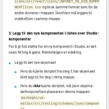
icons/src/react/icons/[NAVNET_PÅ_DIN_KOMPO
og bruk samme format som for de
NENT]Icon.tsx
andre ikonene i mappen. Ikonfilen må legges til
indeksfilen i samme mappe.
3. Legg til den nye komponenten i listen over Studio-
komponenter
For å gi full støtte for en ny komponent i Studio, er det
noen få ting å gjøre. Rekkefølgen er vilkårlig.
Legg til det nye skjemaet
Hvis du kjørte skriptet fra steg 1, har skjemaet
blitt lagt til for deg i riktig mappe.
Hvis du
ikke
kjørte skriptet, må json-skjema
definisjonsfilen plasseres i denne mappen:
packages/ux-
editor/src/testing/schemas/json/compone