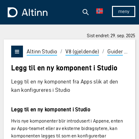
Hopp til hovedinnholdet
Hopp til hovedmeny
Søk
Til forsiden
Vis/skjul 
Sist endret: 29. sep. 2025
ner og Enter for å velge
Altinn Studio
/
V8 (gjeldende)
/
Guider
/
Bid
Vis/skjul meny
Legg til en ny komponent i Studio
Legg til en ny komponent fra Apps slik at den
kan konfigureres i Studio
Legg til en ny komponent i Studio
Hvis nye komponenter blir introdusert i Appene, enten
av Apps-teamet eller av eksterne bidragsytere, kan
komponenten legges til som en konfigurerbar