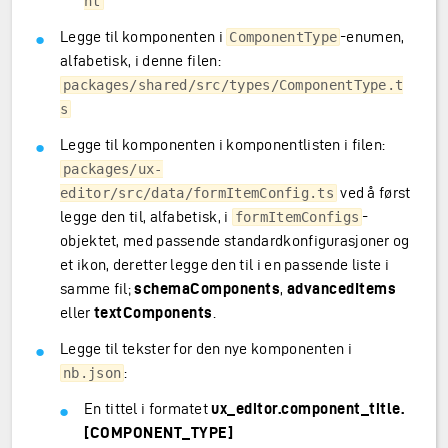
nt
Legge til komponenten i
-enumen,
ComponentType
alfabetisk, i denne filen:
packages/shared/src/types/ComponentType.t
s
Legge til komponenten i komponentlisten i filen:
packages/ux-
ved å først
editor/src/data/formItemConfig.ts
legge den til, alfabetisk, i
-
formItemConfigs
objektet, med passende standardkonfigurasjoner og
et ikon, deretter legge den til i en passende liste i
samme fil;
schemaComponents
,
advancedItems
eller
textComponents
.
Legge til tekster for den nye komponenten i
:
nb.json
En tittel i formatet
ux_editor.component_title.
[COMPONENT_TYPE]