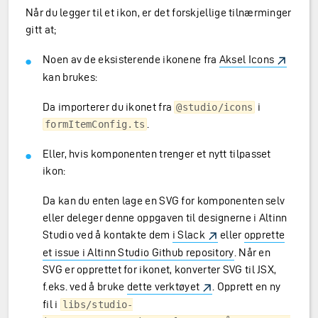
Når du legger til et ikon, er det forskjellige tilnærminger
gitt at;
Noen av de eksisterende ikonene fra
Aksel Icons
kan brukes:
Da importerer du ikonet fra
i
@studio/icons
.
formItemConfig.ts
Eller, hvis komponenten trenger et nytt tilpasset
ikon:
Da kan du enten lage en SVG for komponenten selv
eller deleger denne oppgaven til designerne i Altinn
Studio ved å kontakte dem
i Slack
eller
opprette
et issue i Altinn Studio Github repository
. Når en
SVG er opprettet for ikonet, konverter SVG til JSX,
f.eks. ved å bruke
dette verktøyet
. Opprett en ny
fil i
libs/studio-