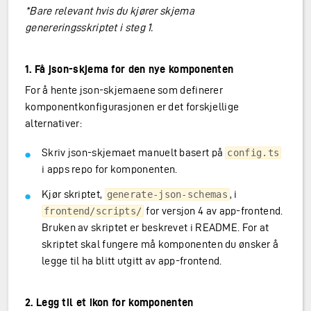
*Bare relevant hvis du kjører skjema
genereringsskriptet i steg 1.
1. Få json-skjema for den nye komponenten
For å hente json-skjemaene som definerer
komponentkonfigurasjonen er det forskjellige
alternativer:
Skriv json-skjemaet manuelt basert på
config.ts
i apps repo for komponenten.
Kjør skriptet,
, i
generate-json-schemas
for versjon 4 av app-frontend.
frontend/scripts/
Bruken av skriptet er beskrevet i README. For at
skriptet skal fungere må komponenten du ønsker å
legge til ha blitt utgitt av app-frontend.
2. Legg til et ikon for komponenten