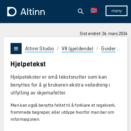
Hopp til hovedinnholdet
Hopp til hovedmeny
Søk
Til forsiden
Vis/skjul 
Sist endret: 26. mars 2026
ner og Enter for å velge
Altinn Studio
/
V8 (gjeldende)
/
Guider
/
De
Vis/skjul meny
Hjelpetekst
Hjelpetekster er små tekstsnutter som kan
benyttes for å gi brukeren ekstra veiledning i
utfylling av skjemafelter.
Man kan også benytte feltet til å forklare et regelverk,
fremmede begreper, eller utdype hvorfor man ber om
informasjonen.