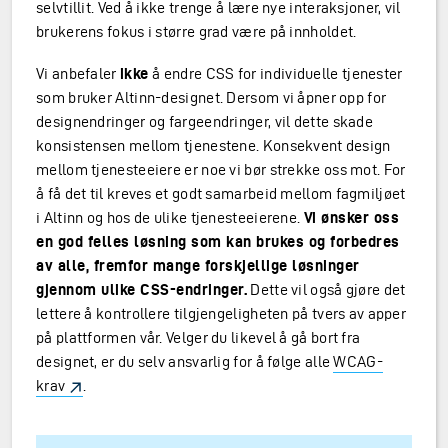
selvtillit. Ved å ikke trenge å lære nye interaksjoner, vil
brukerens fokus i større grad være på innholdet.
Vi anbefaler
ikke
å endre CSS for individuelle tjenester
som bruker Altinn-designet. Dersom vi åpner opp for
designendringer og fargeendringer, vil dette skade
konsistensen mellom tjenestene. Konsekvent design
mellom tjenesteeiere er noe vi bør strekke oss mot. For
å få det til kreves et godt samarbeid mellom fagmiljøet
i Altinn og hos de ulike tjenesteeierene.
Vi ønsker oss
en god felles løsning som kan brukes og forbedres
av alle, fremfor mange forskjellige løsninger
gjennom ulike CSS-endringer.
Dette vil også gjøre det
lettere å kontrollere tilgjengeligheten på tvers av apper
på plattformen vår. Velger du likevel å gå bort fra
designet, er du selv ansvarlig for å følge alle
WCAG-
krav
.