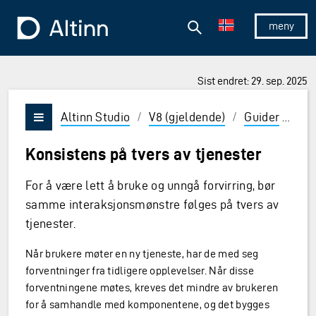
Hopp til hovedinnholdet
Hopp til hovedmeny
Søk
Til forsiden
Vis/skjul 
Sist endret: 29. sep. 2025
ner og Enter for å velge
Altinn Studio
/
V8 (gjeldende)
/
Guider
/
De
Vis/skjul meny
Konsistens på tvers av tjenester
For å være lett å bruke og unngå forvirring, bør
samme interaksjonsmønstre følges på tvers av
tjenester.
Når brukere møter en ny tjeneste, har de med seg
forventninger fra tidligere opplevelser. Når disse
forventningene møtes, kreves det mindre av brukeren
for å samhandle med komponentene, og det bygges