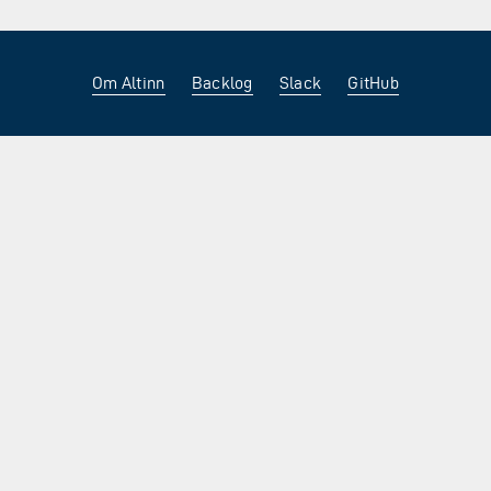
Om Altinn
Backlog
Slack
GitHub