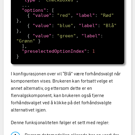
"options"
    { 
"value"
: 
"red"
, 
"label"
: 
"Rød"
    { 
"value"
: 
"blue"
, 
"label"
: 
"Blå"
    { 
"value"
: 
"green"
, 
"label"
: 
"Grønn"
"preselectedOptionIndex"
: 
1
I konfigurasjonen over vil “Blå” være forhåndsvalgt når
komponenten vises. Brukeren kan fortsatt velge et
annet alternativ, og ettersom dette er en
flervalgskomponent, kan brukeren også fjerne
forhåndsvalget ved å klikke på det forhåndsvalgte
alternativet igjen.
Denne funksjonaliteten følger et sett med regler: