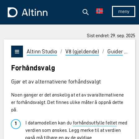
Hopp til hovedinnholdet
Hopp til hovedmeny
Søk
Til forsiden
Vis/skjul 
Sist endret: 29. sep. 2025
ner og Enter for å velge
Altinn Studio
/
V8 (gjeldende)
/
Guider
/
Utv
Vis/skjul meny
Forhåndsvalg
Gjør et av alternativene forhåndsvalgt
Noen ganger er det ønskelig at et av svaralternativene
er forhåndsvalgt. Det finnes ulike måter å oppnå dette
på.
I datamodellen kan du
forhåndsutfylle feltet
med
verdien som ønskes. Legg merke til at verdien
også må tilhøre en av de gyldige