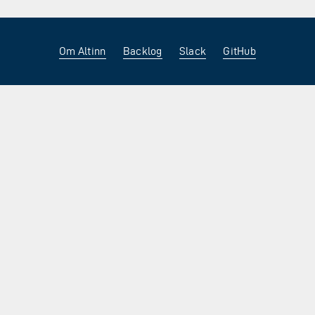
Om Altinn
Backlog
Slack
GitHub