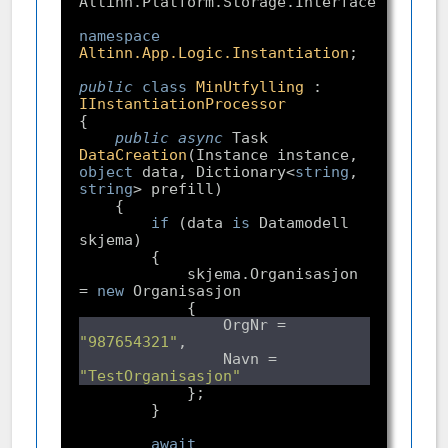
namespace
Altinn.App.Logic.Instantiation
public
class
MinUtfylling
 : 
IInstantiationProcessor
public
async
 Task 
DataCreation
(
Instance instance, 
object
 data, Dictionary<
string
, 
string
> prefill
if
 (data 
is
 Datamodell 
            skjema.Organisasjon 
= 
new
                OrgNr = 
"987654321"
                Navn = 
"TestOrganisasjon"
await