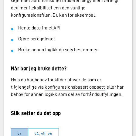
skjemaet automatisk før brukeren begynner. Dette gir
deg mer fleksibilitet enn den vanlige
konfigurasjonsfilen. Du kan for eksempel:
Hente data fra et API
Gjøre beregninger
Bruke annen logikk du selv bestemmer
Når bør jeg bruke dette?
Hvis du har behov for kilder utover de som er
tilgjengelige via
konfigurasjonsbasert oppsett
, eller har
behov for annen logikk som del av forhåndsutfyllingen.
Slik setter du det opp
v7
v4, v5, v6