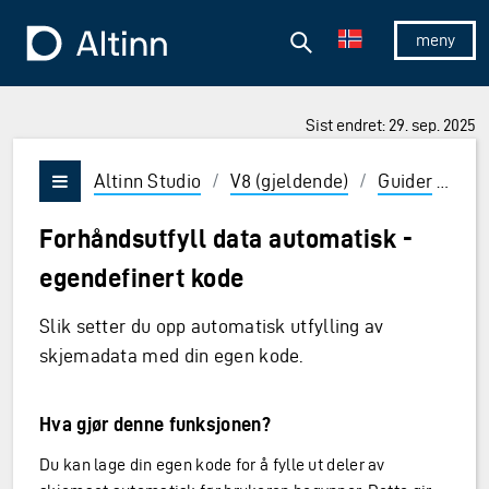
Hopp til hovedinnholdet
Hopp til hovedmeny
Søk
Til forsiden
Vis/skjul 
Sist endret: 29. sep. 2025
ner og Enter for å velge
Altinn Studio
/
V8 (gjeldende)
/
Guider
/
Utv
Vis/skjul meny
Forhåndsutfyll data automatisk -
egendefinert kode
Slik setter du opp automatisk utfylling av
skjemadata med din egen kode.
Hva gjør denne funksjonen?
Du kan lage din egen kode for å fylle ut deler av