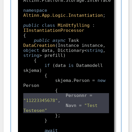
namespace
Altinn.App.Logic.Instantiation
public
class
MinUtfylling
 : 
IInstantiationProcessor
public
async
 Task 
DataCreation
(
Instance instance, 
object
 data, Dictionary<
string
, 
string
> prefill
if
 (data 
is
 Datamodell 
            skjema.Person = 
new
                Personnr = 
"11223345678"
                Navn = 
"Test 
Testesen"
await