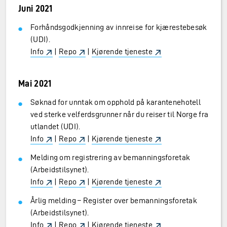
Juni 2021
Forhåndsgodkjenning av innreise for kjærestebesøk
(UDI).
Info
|
Repo
|
Kjørende tjeneste
Mai 2021
Søknad for unntak om opphold på karantenehotell
ved sterke velferdsgrunner når du reiser til Norge fra
utlandet (UDI).
Info
|
Repo
|
Kjørende tjeneste
Melding om registrering av bemanningsforetak
(Arbeidstilsynet).
Info
|
Repo
|
Kjørende tjeneste
Årlig melding – Register over bemanningsforetak
(Arbeidstilsynet).
Info
|
Repo
|
Kjørende tjeneste