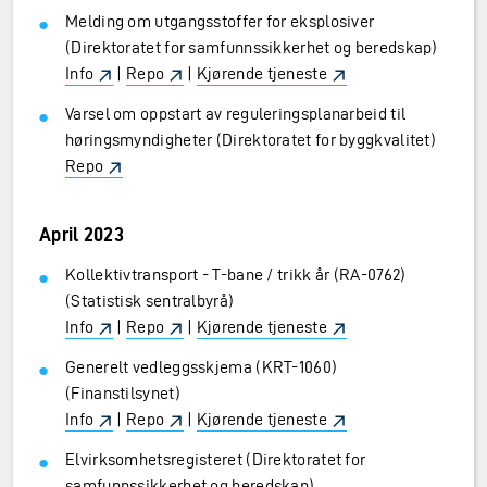
Melding om utgangsstoffer for eksplosiver
(Direktoratet for samfunnssikkerhet og beredskap)
Info
|
Repo
|
Kjørende tjeneste
Varsel om oppstart av reguleringsplanarbeid til
høringsmyndigheter (Direktoratet for byggkvalitet)
Repo
April 2023
Kollektivtransport - T-bane / trikk år (RA-0762)
(Statistisk sentralbyrå)
Info
|
Repo
|
Kjørende tjeneste
Generelt vedleggsskjema (KRT-1060)
(Finanstilsynet)
Info
|
Repo
|
Kjørende tjeneste
Elvirksomhetsregisteret (Direktoratet for
samfunnssikkerhet og beredskap)