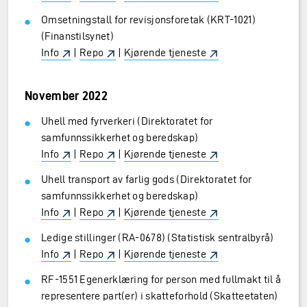
Omsetningstall for revisjonsforetak (KRT-1021)
(Finanstilsynet)
Info
|
Repo
|
Kjørende tjeneste
November 2022
Uhell med fyrverkeri (Direktoratet for
samfunnssikkerhet og beredskap)
Info
|
Repo
|
Kjørende tjeneste
Uhell transport av farlig gods (Direktoratet for
samfunnssikkerhet og beredskap)
Info
|
Repo
|
Kjørende tjeneste
Ledige stillinger (RA-0678) (Statistisk sentralbyrå)
Info
|
Repo
|
Kjørende tjeneste
RF-1551 Egenerklæring for person med fullmakt til å
representere part(er) i skatteforhold (Skatteetaten)