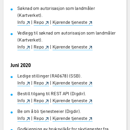
Søknad om autorisasjon som landmåler
(Kartverket).
Info
|
Repo
|
Kjørende tjeneste
Vedlegg til søknad om autorisasjon som landmåler
(Kartverket).
Info
|
Repo
|
Kjørende tjeneste
Juni 2020
Ledige stillinger (RA0678) (SSB).
Info
|
Repo
|
Kjørende tjeneste
Bestill tilgang til REST API (Digdir).
Info
|
Repo
|
Kjørende tjeneste
Be om å bli tjenesteeier (Digdir).
Info
|
Repo
|
Kjørende tjeneste
Godkjenning av bruksvilkår for skytjenester fra