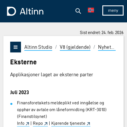
Hopp til hovedinnholdet
Hopp til hovedmeny
Søk
Til forsiden
Vis/skjul 
Sist endret: 24. feb. 2026
ner og Enter for å velge
Altinn Studio
/
V8 (gjeldende)
/
Nyheter
/
E
Vis/skjul meny
Eksterne
Applikasjoner laget av eksterne parter
Juli 2023
Finansforetakets meldeplikt ved inngåelse og
opphør av avtale om låneformidling (KRT-3010)
(Finanstilsynet)
Info
|
Repo
|
Kjørende tjeneste