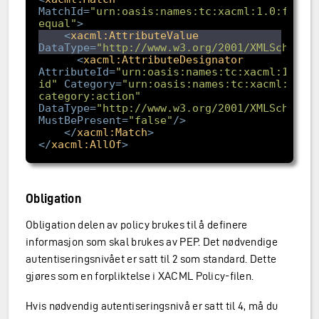
MatchId
=
"urn:oasis:names:tc:xacml:1.0:funct
equal"
>
<
xacml:AttributeValue
DataType
=
"http://www.w3.org/2001/XMLSchema#
<
xacml:AttributeDesignator
AttributeId
=
"urn:oasis:names:tc:xacml:1.0:a
id"
Category
=
"urn:oasis:names:tc:xacml:3.0:
category:action"
DataType
=
"http://www.w3.org/2001/XMLSchema#
MustBePresent
=
"false"
/>
</
xacml:Match
>
</
xacml:AllOf
>
Obligation
Obligation delen av policy brukes til å definere
informasjon som skal brukes av PEP. Det nødvendige
autentiseringsnivået er satt til 2 som standard. Dette
gjøres som en forpliktelse i XACML Policy-filen.
Hvis nødvendig autentiseringsnivå er satt til 4, må du