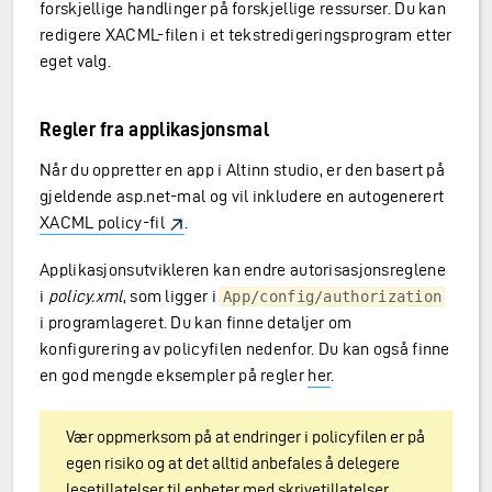
forskjellige handlinger på forskjellige ressurser. Du kan
redigere XACML-filen i et tekstredigeringsprogram etter
eget valg.
Regler fra applikasjonsmal
Når du oppretter en app i Altinn studio, er den basert på
gjeldende asp.net-mal og vil inkludere en autogenerert
XACML policy-fil
.
Applikasjonsutvikleren kan endre autorisasjonsreglene
i
policy.xml
, som ligger i
App/config/authorization
i programlageret. Du kan finne detaljer om
konfigurering av policyfilen nedenfor. Du kan også finne
en god mengde eksempler på regler
her
.
Vær oppmerksom på at endringer i policyfilen er på
egen risiko og at det alltid anbefales å delegere
lesetillatelser til enheter med skrivetillatelser.