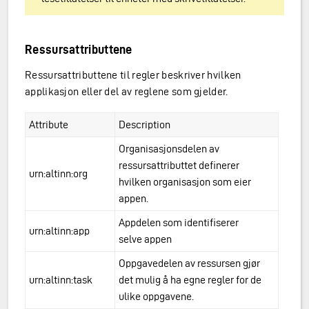
Ressursattributtene
Ressursattributtene til regler beskriver hvilken
applikasjon eller del av reglene som gjelder.
Attribute
Description
Organisasjonsdelen av
ressursattributtet definerer
urn:altinn:org
hvilken organisasjon som eier
appen.
Appdelen som identifiserer
urn:altinn:app
selve appen
Oppgavedelen av ressursen gjør
urn:altinn:task
det mulig å ha egne regler for de
ulike oppgavene.