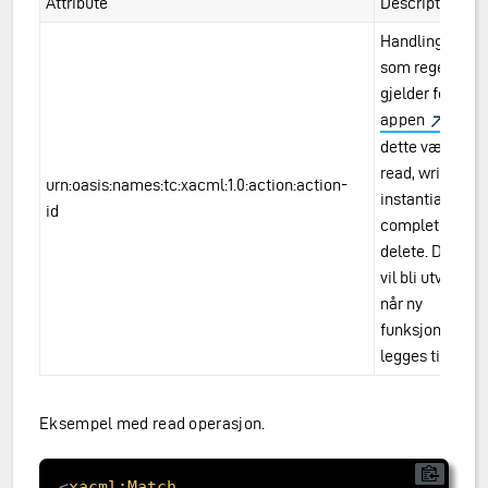
Attribute
Description
Handlingen
som regelen
gjelder for. I
appen
kan
dette være
read, write,
urn:oasis:names:tc:xacml:1.0:action:action-
instantiate,
id
complete aog
delete. Dette
vil bli utvidet
når ny
funksjonalitet
legges til
Eksempel med read operasjon.
<
xacml:Match