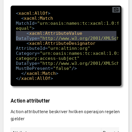
<
xacml:AllOf
>
<
xacml:Match
MatchId
=
"urn:oasis:names:tc:xacml:1.0:funct
equal"
>
<
xacml:AttributeValue
DataType
=
"http://www.w3.org/2001/XMLSchema#
<
xacml:AttributeDesignator
AttributeId
=
"urn:altinn:org"
Category
=
"urn:oasis:names:tc:xacml:1.0:subj
category:access-subject"
DataType
=
"http://www.w3.org/2001/XMLSchema#
MustBePresent
=
"false"
/>
</
xacml:Match
>
</
xacml:AllOf
>
Action attributter
Action attributtene beskriver hvilken operasjon regelen
gjelder