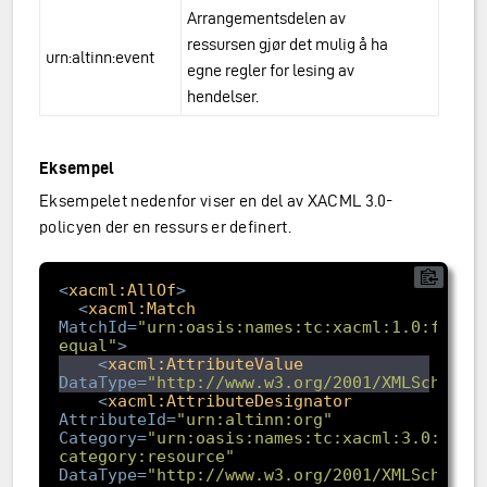
Arrangementsdelen av
ressursen gjør det mulig å ha
urn:altinn:event
egne regler for lesing av
hendelser.
Eksempel
Eksempelet nedenfor viser en del av XACML 3.0-
policyen der en ressurs er definert.
<
xacml:AllOf
>
<
xacml:Match
MatchId
=
"urn:oasis:names:tc:xacml:1.0:funct
equal"
>
<
xacml:AttributeValue
DataType
=
"http://www.w3.org/2001/XMLSchema#
<
xacml:AttributeDesignator
AttributeId
=
"urn:altinn:org"
Category
=
"urn:oasis:names:tc:xacml:3.0:attr
category:resource"
DataType
=
"http://www.w3.org/2001/XMLSchema#