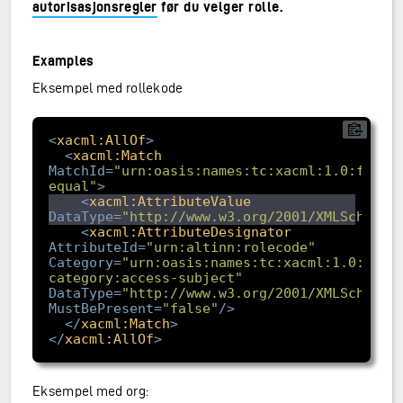
autorisasjonsregler
før du velger rolle.
Examples
Eksempel med rollekode
<
xacml:AllOf
>
<
xacml:Match
MatchId
=
"urn:oasis:names:tc:xacml:1.0:funct
equal"
>
<
xacml:AttributeValue
DataType
=
"http://www.w3.org/2001/XMLSchema#
<
xacml:AttributeDesignator
AttributeId
=
"urn:altinn:rolecode"
Category
=
"urn:oasis:names:tc:xacml:1.0:subj
category:access-subject"
DataType
=
"http://www.w3.org/2001/XMLSchema#
MustBePresent
=
"false"
/>
</
xacml:Match
>
</
xacml:AllOf
>
Eksempel med org: