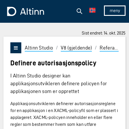
Hopp til hovedinnholdet
Hopp til hovedmeny
Søk
Til forsiden
Vis/skjul 
Sist endret: 14. okt. 2025
ner og Enter for å velge
Altinn Studio
/
V8 (gjeldende)
/
Referanse
/
Vis/skjul meny
Definere autorisasjonspolicy
I Altinn Studio designer kan
applikasjonsutvikleren definere policyen for
applikasjonen som er opprettet
Applikasjonsutvikleren definerer autorisasjonsreglene
for en applikasjon i en XACML-policyfil som er plassert i
applageret. XACML-policyen inneholder en eller flere
regler som bestemmer hvem som kan utføre