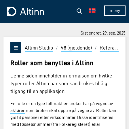
Hopp til hovedinnholdet
Hopp til hovedmeny
Søk
Til forsiden
Vis/skjul 
Sist endret: 29. sep. 2025
ner og Enter for å velge
Altinn Studio
/
V8 (gjeldende)
/
Referanse
/
Vis/skjul meny
Roller som benyttes i Altinn
Denne siden inneholder informajson om hvilke
typer roller Altinn har som kan brukes til å gi
tilgang til en applikasjon
En rolle er en type fullmakt en bruker har på vegne av
aktøren
som bruker skal opptre på vegne av. Roller kan
gis til personer eller virksomheter. Disse identifiseres
med fødselsnummer (fra Folkeregisteret) eller