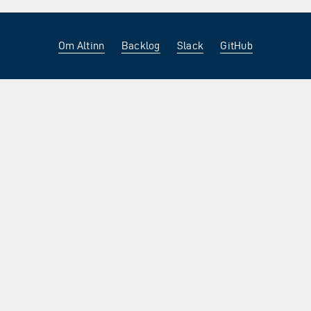
Om Altinn
Backlog
Slack
GitHub