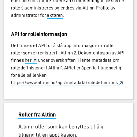
eller person. Altinn-roller kan (i motsetning til eksterne
roller) administreres og endres via Altinn Profile av
administrator for
aktøren
.
API for rolleinformasjon
Det finnes et API for å slå opp informasjon om aller
roller som er registrert i Altinn 2. Dokumentasjon av API
finnes
her
under overskriften “Hente metadata om
rolledefinisjoner i Altinn”. APIet er åpen to tilgjengelig
for alle på lenken
https://www.altinn.no/api/metadata/roledefinitions
.
Roller fra Altinn
Altinn roller som kan benyttes til å gi
tilgang til en applikasjon.