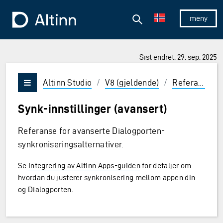
Hopp til hovedinnholdet
Hopp til hovedmeny
Søk
Til forsiden
Vis/skjul 
Sist endret: 29. sep. 2025
ner og Enter for å velge
Altinn Studio
/
V8 (gjeldende)
/
Referanse
/
Vis/skjul meny
Synk-innstillinger (avansert)
Referanse for avanserte Dialogporten-
synkroniseringsalternativer.
Se
Integrering av Altinn Apps-guiden
for detaljer om
hvordan du justerer synkronisering mellom appen din
og Dialogporten.