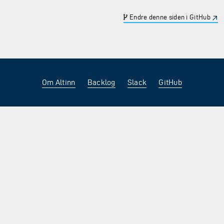
Endre denne siden i GitHub
Om Altinn
Backlog
Slack
GitHub