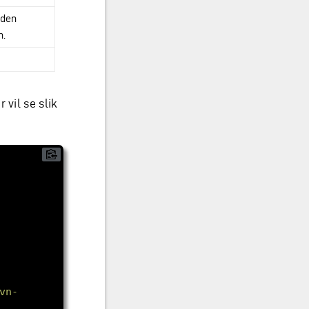
 den
n.
 vil se slik
vn-