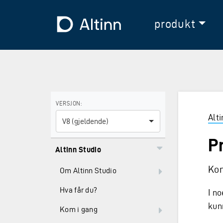
Hopp til hovedinnholdet
Hopp til hovedmeny
Til forsiden
produkt
Bruk piltastene for å navigere mellom versjoner og E
VERSJON:
Alt
V8 (gjeldende)
P
Altinn Studio
Kon
Om Altinn Studio
Hva får du?
I no
kun
Kom i gang