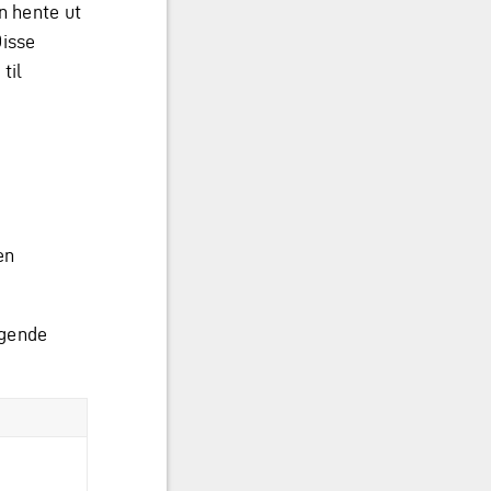
n hente ut
Disse
til
en
gende