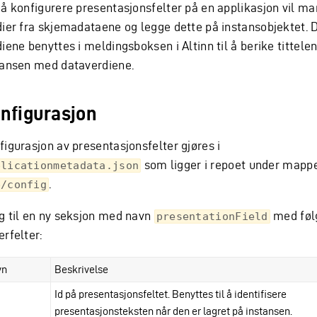
 å konfigurere presentasjonsfelter på en applikasjon vil ma
dier fra skjemadataene og legge dette på instansobjektet. 
iene benyttes i meldingsboksen i Altinn til å berike tittelen 
tansen med dataverdiene.
nfigurasjon
figurasjon av presentasjonsfelter gjøres i
som ligger i repoet under mapp
plicationmetadata.json
.
p/config
g til en ny seksjon med navn
med føl
presentationField
rfelter:
vn
Beskrivelse
Id på presentasjonsfeltet. Benyttes til å identifisere
presentasjonsteksten når den er lagret på instansen.