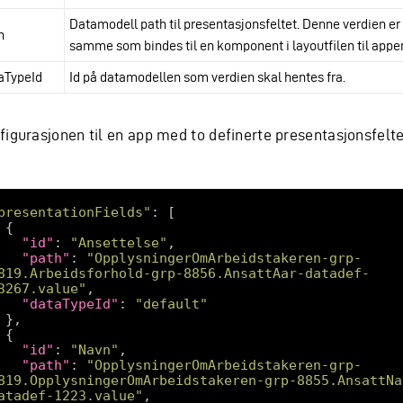
Datamodell path til presentasjonsfeltet. Denne verdien er
h
samme som bindes til en komponent i layoutfilen til appe
aTypeId
Id på datamodellen som verdien skal hentes fra.
igurasjonen til en app med to definerte presentasjonsfelter
presentationFields"
"id"
: 
"Ansettelse"
"path"
: 
"OpplysningerOmArbeidstakeren-grp-
819.Arbeidsforhold-grp-8856.AnsattAar-datadef-
3267.value"
"dataTypeId"
: 
"default"
"id"
: 
"Navn"
"path"
: 
"OpplysningerOmArbeidstakeren-grp-
819.OpplysningerOmArbeidstakeren-grp-8855.AnsattNa
atadef-1223.value"