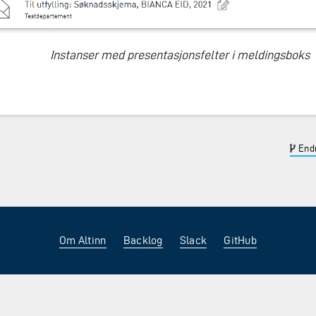
Instanser med presentasjonsfelter i meldingsboks
Endr
Om Altinn
Backlog
Slack
GitHub