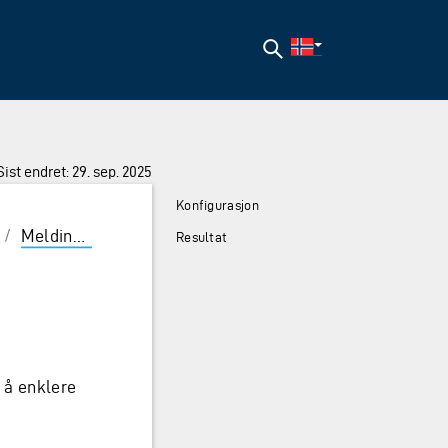
Søk
Sist endret: 29. sep. 2025
Konfigurasjon
/
Meldingsboks
/
Presentasjonsfelter
Resultat
r å enklere