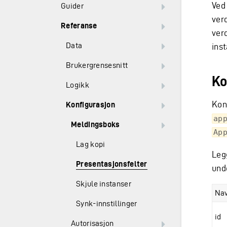
Ved
Guider
ver
Referanse
verd
Data
ins
Brukergrensesnitt
Ko
Logikk
Kon
Konfigurasjon
ap
Meldingsboks
Ap
Lag kopi
Leg
Presentasjonsfelter
unde
Skjule instanser
Na
Synk-innstillinger
id
Autorisasjon