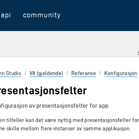
api
community
nter for å velge
inn Studio
/
V8 (gjeldende)
/
Referanse
/
Konfigurasjon
resentasjonsfelter
figurasjon av presentasjonsfelter for app.
en tilfeller kan det være nyttig med presentasjonsfelter fo
ne skille mellom flere instanser av samme applikasjon.