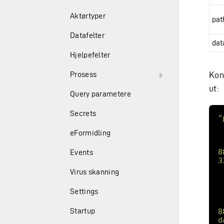
Aktørtyper
pat
Datafelter
dat
Hjelpefelter
Prosess
Konf
ut:
Query parametere
Secrets
"
eFormidling
8
Events
3
Virus skanning
Settings
Startup
8
d