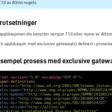
7.1.0 av Altinn nugets.
rutsetninger
Applikasjonen din benytter versjon 7.1.0 eller nyere av Altin
En applikasjon med exclusive gateway(s) definert i prosess
sempel prosess med exclusive gatew
?
xml version=
"1.0"
 encoding=
"UTF-8"
?>
bpmn:definitions
mlns:xsi
=
"http://www.w3.org/2001/XMLSchema-instanc
mlns:bpmn
=
"http://www.omg.org/spec/BPMN/20100524/M
mlns:bpmndi
=
"http://www.omg.org/spec/BPMN/20100524
mlns:dc
=
"http://www.omg.org/spec/DD/20100524/DC"
mlns:di
=
"http://www.omg.org/spec/DD/20100524/DI"
mlns:altinn
=
"http://altinn.no"
d
=
"Altinn_SingleDataTask_Process_Definition"