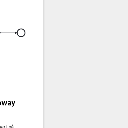
teway
sert på