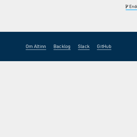
Endr
Om Altinn
Backlog
Slack
GitHub