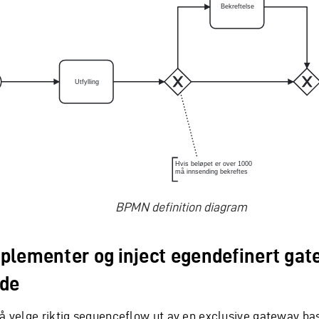
BPMN definition diagram
plementer og inject egendefinert ga
de
 å velge riktig sequenceflow ut av en exclusive gateway ba