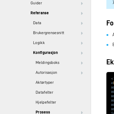
Guider
Referanse
Fo
Data
Brukergrensesnitt
Logikk
Konfigurasjon
Ek
Meldingsboks
Autorisasjon
<
Aktørtyper
<
x
x
Datafelter
x
x
Hjelpefelter
x
x
Prosess
i