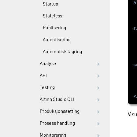
a
Startup
Stateless
Publisering
t
Autentisering
Automatisk lagring
Analyse
s
API
Testing
<
Altinn Studio CLI
Produksjonssetting
Vis
Prosess handling
Monitorering