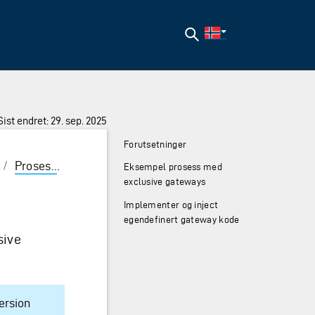
Søk
Sist endret: 29. sep. 2025
Forutsetninger
/
Prosess
/
Exclusive Gateways
Eksempel prosess med
exclusive gateways
Implementer og inject
egendefinert gateway kode
sive
ersion