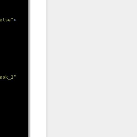
alse"
>
ask_1"