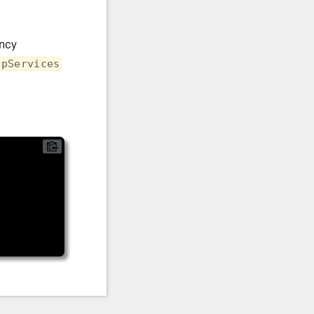
ency
ppServices