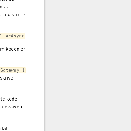
n av
 registrere
ilterAsync
om koden er
Gateway_1
skrive
rte kode
 gatewayen
n på