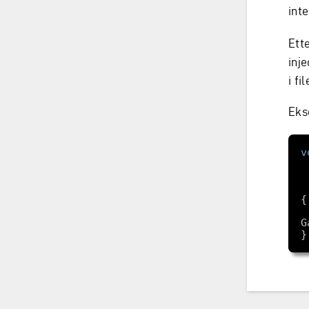
int
Ett
inj
i fi
Eks
v
    services.AddTr