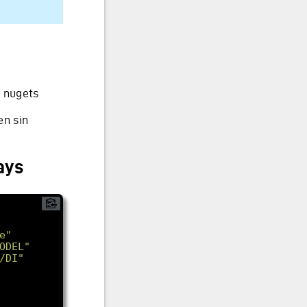
n nugets
en sin
ays
e"
ODEL"
/DI"