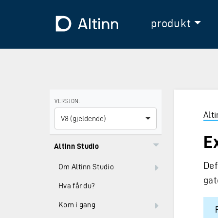
Hopp til hovedinnholdet
Hopp til hovedmeny
Til forsiden
produkt
Bruk piltastene for å navigere mellom versjoner og E
VERSJON:
Alt
V8 (gjeldende)
E
Altinn Studio
Def
Om Altinn Studio
ga
Hva får du?
Kom i gang