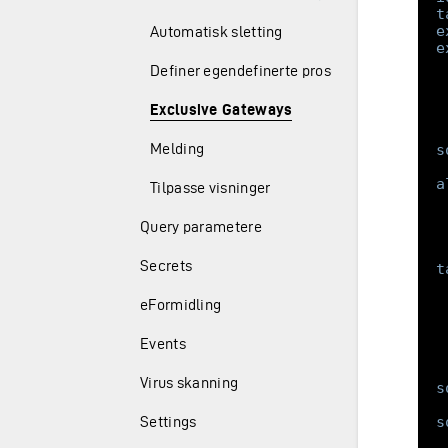
t
e
Automatisk sletting
e
Definer egendefinerte prosess hooks
Exclusive Gateways
Melding
s
a
Tilpasse visninger
Query parametere
Secrets
t
eFormidling
Events
Virus skanning
s
s
Settings