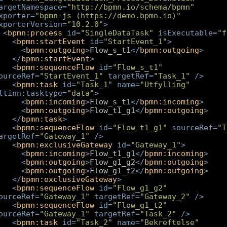
argetNamespace
=
"http://bpmn.io/schema/bpmn"
xporter
=
"bpmn-js (https://demo.bpmn.io)"
xporterVersion
=
"10.2.0"
>
<
bpmn:process
id
=
"SingleDataTask"
isExecutable
=
"f
<
bpmn:startEvent
id
=
"StartEvent_1"
>
<
bpmn:outgoing
>
Flow_s_t1
</
bpmn:outgoing
>
</
bpmn:startEvent
>
<
bpmn:sequenceFlow
id
=
"Flow_s_t1"
ourceRef
=
"StartEvent_1"
targetRef
=
"Task_1"
/>
<
bpmn:task
id
=
"Task_1"
name
=
"Utfylling"
ltinn:tasktype
=
"data"
>
<
bpmn:incoming
>
Flow_s_t1
</
bpmn:incoming
>
<
bpmn:outgoing
>
Flow_t1_g1
</
bpmn:outgoing
>
</
bpmn:task
>
<
bpmn:sequenceFlow
id
=
"Flow_t1_g1"
sourceRef
=
"T
argetRef
=
"Gateway_1"
/>
<
bpmn:exclusiveGateway
id
=
"Gateway_1"
>
<
bpmn:incoming
>
Flow_t1_g1
</
bpmn:incoming
>
<
bpmn:outgoing
>
Flow_g1_g2
</
bpmn:outgoing
>
<
bpmn:outgoing
>
Flow_g1_t2
</
bpmn:outgoing
>
</
bpmn:exclusiveGateway
>
<
bpmn:sequenceFlow
id
=
"Flow_g1_g2"
ourceRef
=
"Gateway_1"
targetRef
=
"Gateway_2"
/>
<
bpmn:sequenceFlow
id
=
"Flow_g1_t2"
ourceRef
=
"Gateway_1"
targetRef
=
"Task_2"
/>
<
bpmn:task
id
=
"Task_2"
name
=
"Bekreftelse"