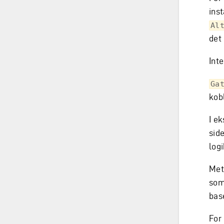
ins
Al
det
Int
Ga
kobl
I e
side
log
Met
som
bas
For