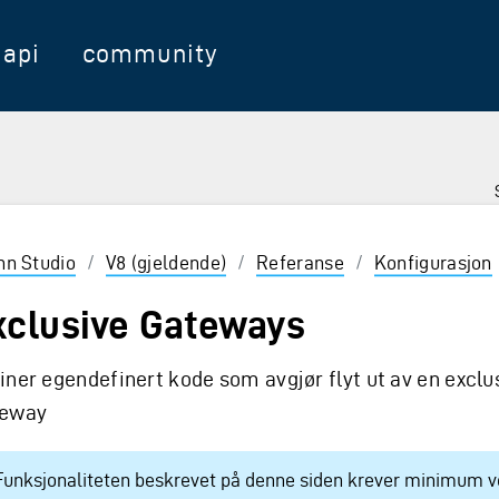
api
community
nter for å velge
inn Studio
/
V8 (gjeldende)
/
Referanse
/
Konfigurasjon
xclusive Gateways
iner egendefinert kode som avgjør flyt ut av en exclu
teway
Funksjonaliteten beskrevet på denne siden krever minimum v