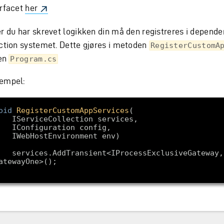
erfacet
her
er du har skrevet logikken din må den registreres i depend
ection systemet. Dette gjøres i metoden
RegisterCustomA
len
Program.cs
empel:
oid
RegisterCustomAppServices
(
    IWebHostEnvironment env
ansient<IProcessExclusiveGateway, 