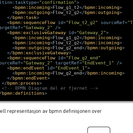
ltinn:tasktype
=
"confirmation"
>
<
bpmn:incoming
>
Flow_g1_t2
</
bpmn:incoming
>
<
bpmn:outgoing
>
Flow_t2_g2
</
bpmn:outgoing
>
</
bpmn:task
>
<
bpmn:sequenceFlow
id
=
"Flow_t2_g2"
sourceRef
=
"T
argetRef
=
"Gateway_2"
/>
<
bpmn:exclusiveGateway
id
=
"Gateway_2"
>
<
bpmn:incoming
>
Flow_g1_g2
</
bpmn:incoming
>
<
bpmn:incoming
>
Flow_t2_g2
</
bpmn:incoming
>
<
bpmn:outgoing
>
Flow_g2_end
</
bpmn:outgoing
>
</
bpmn:exclusiveGateway
>
<
bpmn:sequenceFlow
id
=
"Flow_g2_end"
ourceRef
=
"Gateway_2"
targetRef
=
"EndEvent_1"
/>
<
bpmn:endEvent
id
=
"EndEvent_1"
>
<
bpmn:incoming
>
Flow_g2_end
</
bpmn:incoming
>
</
bpmn:endEvent
>
</
bpmn:process
>
<!-- BPMN Diagram del er fjernet -->
/
bpmn:definitions
>
uell representasjon av bpmn definisjonen over