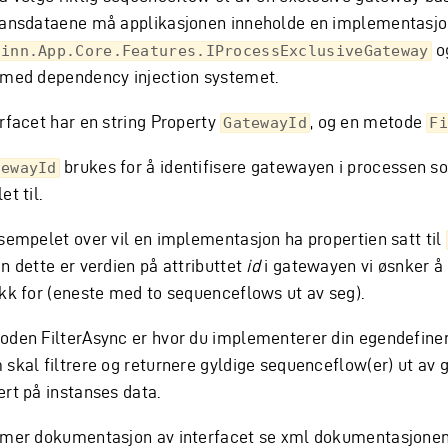
tansdataene må applikasjonen inneholde en implementasjo
og
tinn.App.Core.Features.IProcessExclusiveGateway
 med dependency injection systemet.
erfacet har en string Property
, og en metode
GatewayId
F
brukes for å identifisere gatewayen i processen s
tewayId
et til.
ksempelet over vil en implementasjon ha propertien satt til
n dette er verdien på attributtet
id
i gatewayen vi øsnker å 
ikk for (eneste med to sequenceflows ut av seg).
oden FilterAsync er hvor du implementerer din egendefine
 skal filtrere og returnere gyldige sequenceflow(er) ut av
ert på instanses data.
 mer dokumentasjon av interfacet se xml dokumentasjone