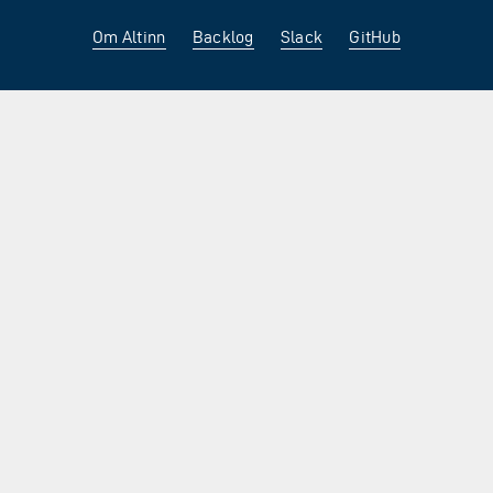
Om Altinn
Backlog
Slack
GitHub