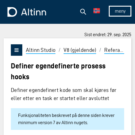
Hopp til hovedinnholdet
Hopp til hovedmeny
Søk
Til forsiden
Vis/skjul 
Sist endret: 29. sep. 2025
ner og Enter for å velge
Altinn Studio
/
V8 (gjeldende)
/
Referanse
/
Vis/skjul meny
Definer egendefinerte prosess
hooks
Definer egendefinert kode som skal kjøres før
eller etter en task er startet eller avsluttet
Funksjonaliteten beskrevet på denne siden krever
minimum version 7 av Altinn nugets.