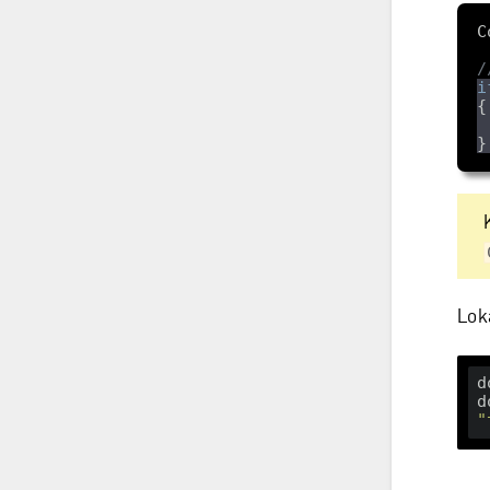
/
i
}
Lok
d
d
"