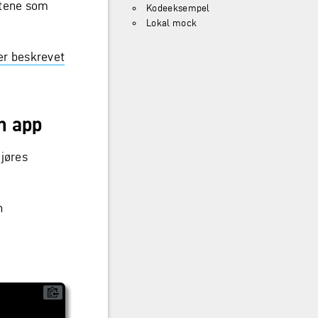
etene som
Kodeeksempel
Lokal mock
 er beskrevet
n app
gjøres
n