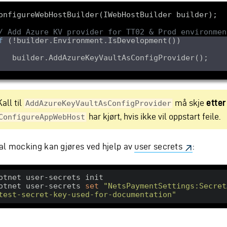
/ Add Azure KV provider for TT02 & Prod environmen
f
Kall til
må skje
etter
AddAzureKeyVaultAsConfigProvider
har kjørt, hvis ikke vil oppstart feile.
ConfigureAppWebHost
al mocking kan gjøres ved hjelp av
user secrets
:
otnet user-secrets init

otnet user-secrets 
set
"NetsPaymentSettings:Secret
test-secret-key-used-for-documentation"