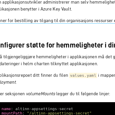
 applikasjonsutvikler administrerer man selv hemmeligh
likasjonen benytter i Azure Key Vault.
ner for bestilling av tilgang til din organisasjons ressurser
nfigurer støtte for hemmeligheter i di
 å tilgjengeliggjøre hemmeligheter i applikasjonen må det 
dateringer i helm charten tilknyttet applikasjonen.
plikasjonsrepoet ditt finner du filen
i mappe
values.yaml
loyment
.
er seksjonen
volumeMounts
legger du til følgende linjer:
 
name
:
mountPath
:
"/altinn-appsettings-secret"