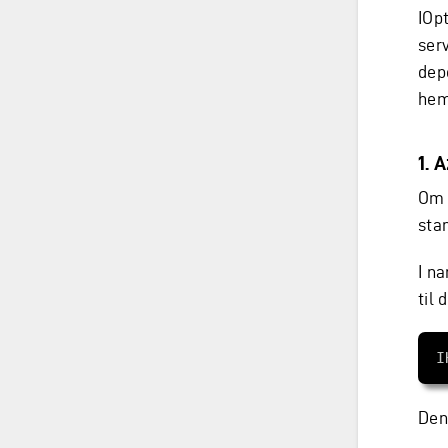
IOp
ser
dep
hem
1. 
Om 
sta
I n
til 
Den