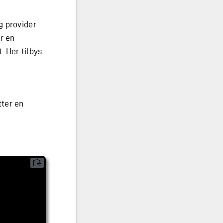
g provider
r en
 Her tilbys
tter en