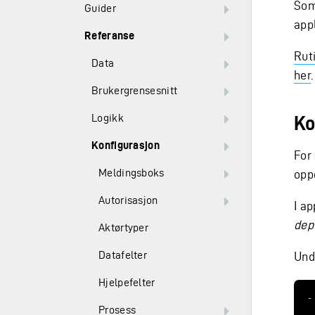
Som
Guider
app
Referanse
Ruti
Data
her
.
Brukergrensesnitt
Logikk
Ko
Konfigurasjon
For
Meldingsboks
opp
Autorisasjon
I ap
dep
Aktørtyper
Datafelter
Und
Hjelpefelter
-
Prosess