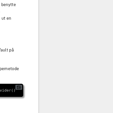
n benytte
n
 ut en
ault på
elpemetode