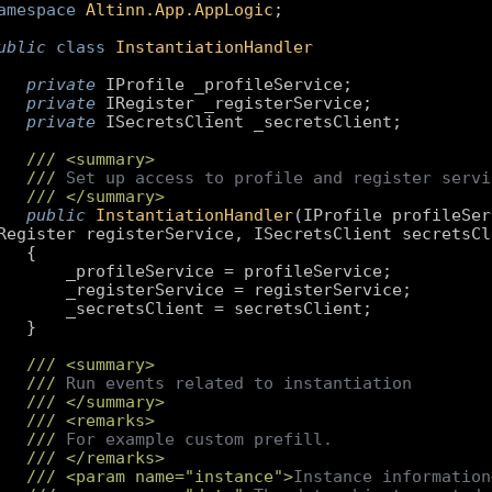
amespace
Altinn.App.AppLogic
ublic
class
InstantiationHandler
private
private
private
///
<summary>
///
 Set up access to profile and register servi
///
</summary>
public
InstantiationHandler
(
IProfile profileSer
Register registerService, ISecretsClient secretsCl
///
<summary>
///
 Run events related to instantiation
///
</summary>
///
<remarks>
///
 For example custom prefill.
///
</remarks>
///
<param name="instance">
Instance information