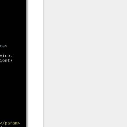
ces
vice, 
ient
</param>