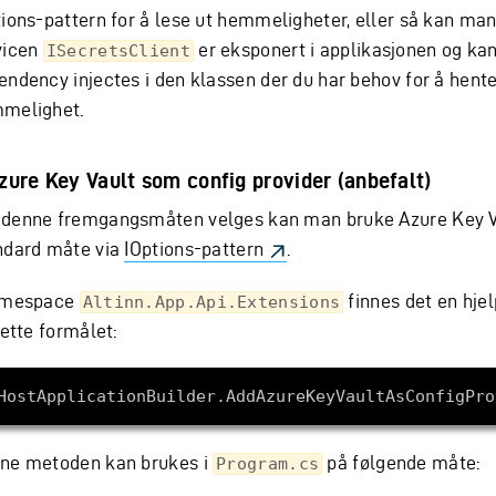
tions-pattern for å lese ut hemmeligheter, eller så kan ma
vicen
er eksponert i applikasjonen og ka
ISecretsClient
endency injectes i den klassen der du har behov for å hente
melighet.
Azure Key Vault som config provider (anbefalt)
denne fremgangsmåten velges kan man bruke Azure Key V
ndard måte via
IOptions-pattern
.
amespace
finnes det en hj
Altinn.App.Api.Extensions
dette formålet:
ne metoden kan brukes i
på følgende måte:
Program.cs