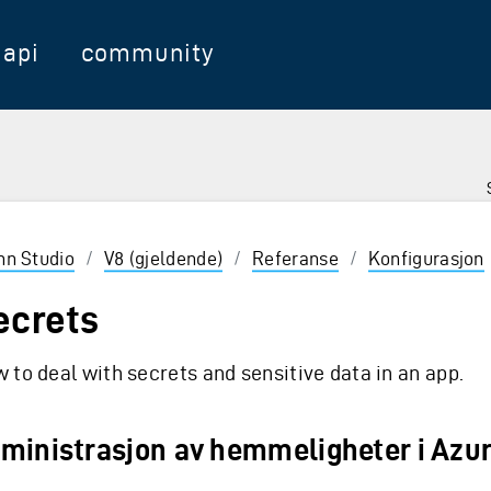
api
community
nter for å velge
inn Studio
/
V8 (gjeldende)
/
Referanse
/
Konfigurasjon
ecrets
 to deal with secrets and sensitive data in an app.
ministrasjon av hemmeligheter i Azu