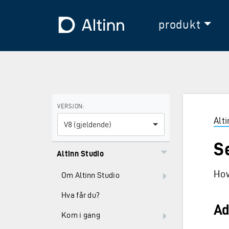
Hopp til hovedinnholdet
Hopp til hovedmeny
Til forsiden
produkt
Bruk piltastene for å navigere mellom versjoner og E
VERSJON:
Alt
V8 (gjeldende)
S
Altinn Studio
How
Om Altinn Studio
Hva får du?
Ad
Kom i gang