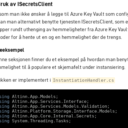
Bruk av ISecretsClient
som man ikke ønsker å legge til Azure Key Vault som confi
kan man alternativt benytte tjenesten ISecretsClient, som e
pper rundt uthenging av hemmeligheter fra Azure Key Vault.
oder for å hente ut en og en hemmelighet der de trengs.
eeksempel
enne seksjonen finner du et eksempel på hvordan man beny
melighet til å populere et skjemafelt under instansiering.
ikken er implementert i
InstantiationHandler.cs
sing
sing
sing
sing
sing
sing