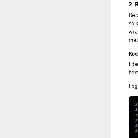
2. 
Der
så 
wra
met
Kod
I d
hem
Log
u
u
u
u
u
u