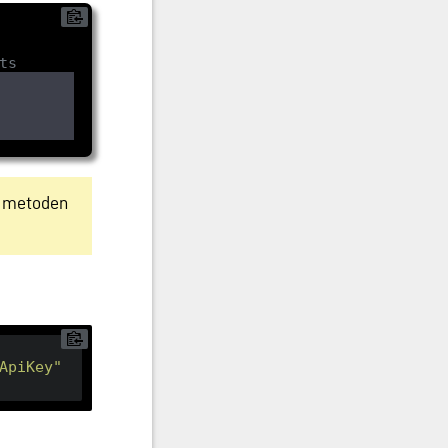
ts
metoden
ApiKey"