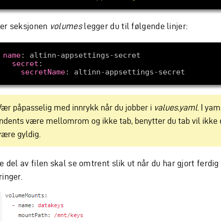
er seksjonen
volumes
legger du til følgende linjer:
 
name
:
secret
:
secretName
:
Vær påpasselig med innrykk når du jobber i
values.yaml
. I yam
indents være mellomrom og ikke tab, benytter du tab vil ikke
være gyldig.
e del av filen skal se omtrent slik ut når du har gjort ferdig
ringer.