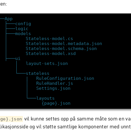
en:
vil kunne settes opp på samme måte som en va
age}.json
likasjonsside og vil støtte samtlige komponenter med unnt