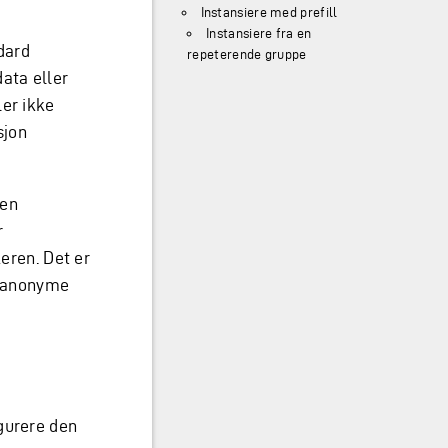
Instansiere med prefill
Instansiere fra en
ndard
repeterende gruppe
ata eller
ler ikke
sjon
 en
r
keren. Det er
e anonyme
gurere den