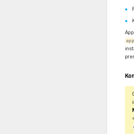
App
ap
inst
pre
Kon