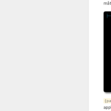
måt
{p
app