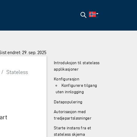
Søk
Sist endret: 29. sep. 2025
Introduksjon til stateless
applikasjoner
/
Stateless
Konfigurasjon
Konfigurere tilgang
uten innlogging
Datapopulering
Autorisasjon med
art
tredjepartsløsninger
Starte instans fra et
stateless skjema