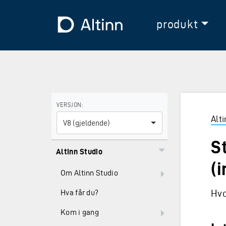
Hopp til hovedinnholdet
Hopp til hovedmeny
Til forsiden
produkt
Bruk piltastene for å navigere mellom versjoner og E
VERSJON:
Alt
V8 (gjeldende)
S
Altinn Studio
(
Om Altinn Studio
Hvo
Hva får du?
Kom i gang