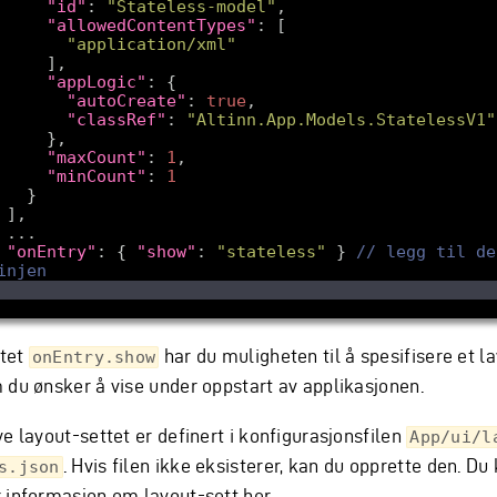
"id"
: 
"Stateless-model"
"allowedContentTypes"
"application/xml"
"appLogic"
"autoCreate"
: 
true
"classRef"
: 
"Altinn.App.Models.StatelessV1"
"maxCount"
: 
1
"minCount"
: 
1
"onEntry"
: { 
"show"
: 
"stateless"
 } 
// legg til den
ltet
har du muligheten til å spesifisere et l
onEntry.show
 du ønsker å vise under oppstart av applikasjonen.
e layout-settet er definert i konfigurasjonsfilen
App/ui/l
. Hvis filen ikke eksisterer, kan du opprette den. Du
s.json
 informasjon om layout-sett
her
.