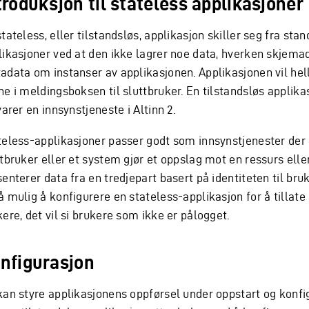
troduksjon til stateless applikasjoner
tateless, eller tilstandsløs, applikasjon skiller seg fra sta
likasjoner ved at den ikke lagrer noe data, hverken skjemad
adata om instanser av applikasjonen. Applikasjonen vil hel
ne i meldingsboksen til sluttbruker. En tilstandsløs applika
varer en innsynstjeneste i Altinn 2.
teless-applikasjoner passer godt som innsynstjenester der
ttbruker eller et system gjør et oppslag mot en ressurs elle
enterer data fra en tredjepart basert på identiteten til bru
å mulig å konfigurere en stateless-applikasjon for å tillat
ere, det vil si brukere som ikke er pålogget.
nfigurasjon
kan styre applikasjonens oppførsel under oppstart og konfi