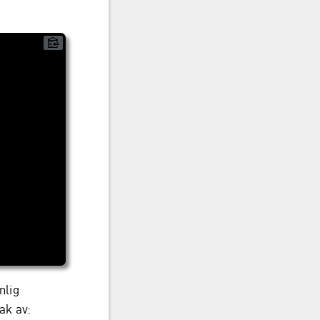
nlig
ak av: