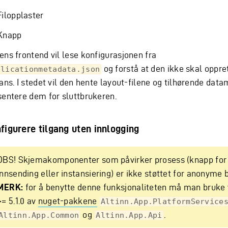
Filopplaster
Knapp
ens frontend vil lese konfigurasjonen fra
og forstå at den ikke skal oppre
plicationmetadata.json
ans. I stedet vil den hente layout-filene og tilhørende dat
sentere dem for sluttbrukeren.
figurere tilgang uten innlogging
OBS! Skjemakomponenter som påvirker prosess (knapp for
innsending eller instansiering) er ikke støttet for anonyme 
MERK:
for å benytte denne funksjonaliteten må man bruke 
>= 5.1.0 av
nuget-pakkene
Altinn.App.PlatformService
og
.
Altinn.App.Common
Altinn.App.Api