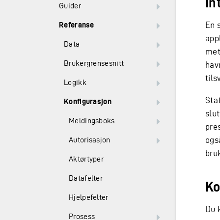
In
Guider
En s
Referanse
app
Data
met
Brukergrensesnitt
hav
tils
Logikk
Sta
Konfigurasjon
slu
Meldingsboks
pres
ogs
Autorisasjon
bruk
Aktørtyper
Datafelter
Ko
Hjelpefelter
Du 
Prosess