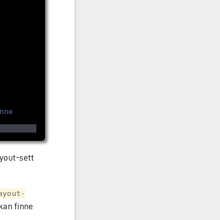
ne 
ayout-sett
ayout-
 kan finne