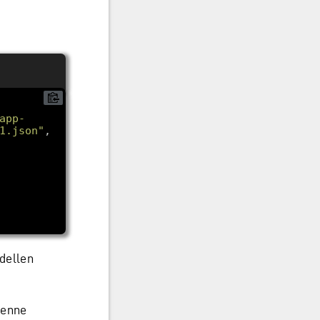
app-
1.json"
dellen
denne