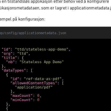
 en tilstandsløs applikasjon etter behov ved å konfigurere
likasjonsmetadataen, som er lagret i applicationmetadata.
empel på konfigurasjon:
pp/config/applicationmetadata.json
"id"
: 
"ttd/stateless-app-demo"
"org"
: 
"ttd"
"title"
"nb"
: 
"Stateless App Demo"
"dataTypes"
"id"
: 
"ref-data-as-pdf"
"allowedContentTypes"
"application/pdf"
"maxCount"
: 
0
"minCount"
: 
0