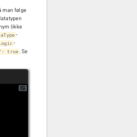
må man følge
datatypen
onym (ikke
-
taType
-
Logic
. Se
": true