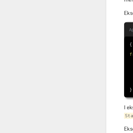
Eks
A
f
I e
St
Eks