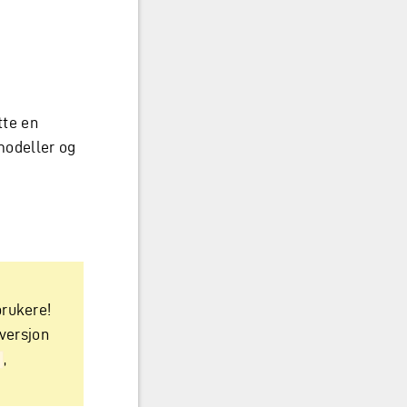
tte en
amodeller og
brukere!
versjon
,
s