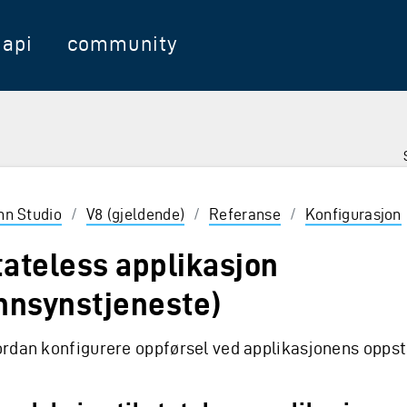
api
community
nter for å velge
inn Studio
/
V8 (gjeldende)
/
Referanse
/
Konfigurasjon
tateless applikasjon
innsynstjeneste)
rdan konfigurere oppførsel ved applikasjonens oppst