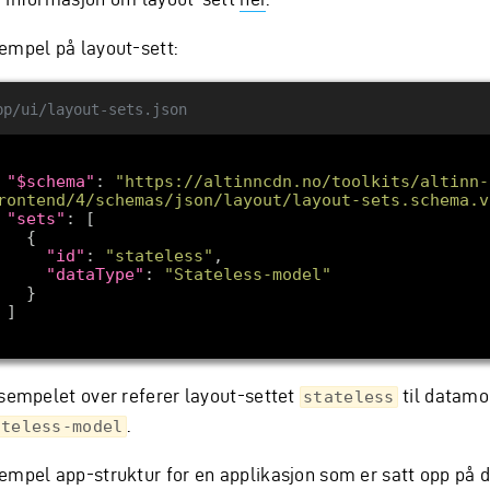
empel på layout-sett:
pp/ui/layout-sets.json
"$schema"
: 
"https://altinncdn.no/toolkits/altinn-
rontend/4/schemas/json/layout/layout-sets.schema.v
"sets"
"id"
: 
"stateless"
"dataType"
: 
"Stateless-model"
ksempelet over referer layout-settet
til datamo
stateless
.
ateless-model
empel app-struktur for en applikasjon som er satt opp på 