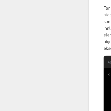
For
ste
som 
inn
ele
obje
eks
A