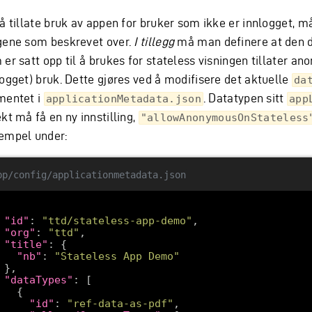
 å tillate bruk av appen for bruker som ikke er innlogget, 
gene som beskrevet over.
I tillegg
må man definere at den 
er satt opp til å brukes for stateless visningen tillater an
logget) bruk. Dette gjøres ved å modifisere det aktuelle
da
mentet i
. Datatypen sitt
applicationMetadata.json
app
kt må få en ny innstilling,
"allowAnonymousOnStateless
empel under:
pp/config/applicationmetadata.json
"id"
: 
"ttd/stateless-app-demo"
"org"
: 
"ttd"
"title"
"nb"
: 
"Stateless App Demo"
"dataTypes"
"id"
: 
"ref-data-as-pdf"