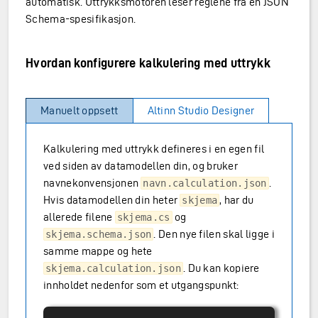
automatisk. Uttrykksmotoren leser reglene fra en JSON
Schema-spesifikasjon.
Hvordan konfigurere kalkulering med uttrykk
Manuelt oppsett
Altinn Studio Designer
Kalkulering med uttrykk defineres i en egen fil
ved siden av datamodellen din, og bruker
navnekonvensjonen
.
navn.calculation.json
Hvis datamodellen din heter
, har du
skjema
allerede filene
og
skjema.cs
. Den nye filen skal ligge i
skjema.schema.json
samme mappe og hete
. Du kan kopiere
skjema.calculation.json
innholdet nedenfor som et utgangspunkt: