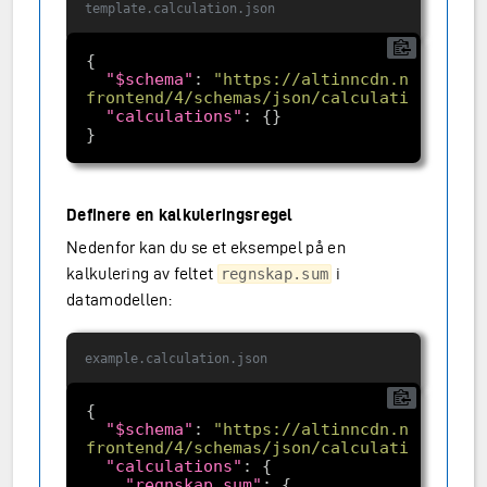
template.calculation.json
"$schema"
: 
"https://altinncdn.no/toolki
frontend/4/schemas/json/calculation/calcu
"calculations"
Definere en kalkuleringsregel
Nedenfor kan du se et eksempel på en
kalkulering av feltet
i
regnskap.sum
datamodellen:
example.calculation.json
"$schema"
: 
"https://altinncdn.no/toolki
frontend/4/schemas/json/calculation/calcu
"calculations"
"regnskap.sum"