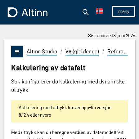
Hopp til hovedinnholdet
Hopp til hovedmeny
Søk
Til forsiden
Vis/skjul 
Sist endret: 18. juni 2026
ner og Enter for å velge
Altinn Studio
/
V8 (gjeldende)
/
Referanse
/
Vis/skjul meny
Kalkulering av datafelt
Slik konfigurerer du kalkulering med dynamiske
uttrykk
Kalkulering med uttrykk krever app-lib versjon
8.12.4 eller nyere
Med uttrykk kan du beregne verdien av datamodellfelt