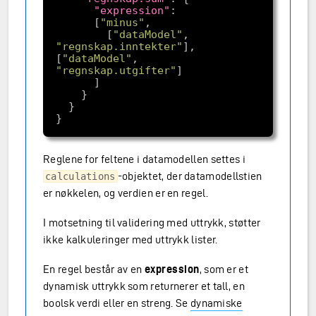
"expression"
      [
"minus"
        [
"dataModel"
, 
"regnskap.inntekter"
], 
[
"dataModel"
, 
"regnskap.utgifter"
Reglene for feltene i datamodellen settes i
-objektet, der datamodellstien
calculations
er nøkkelen, og verdien er en regel.
I motsetning til validering med uttrykk, støtter
ikke kalkuleringer med uttrykk lister.
En regel består av en
expression
, som er et
dynamisk uttrykk som returnerer et tall, en
boolsk verdi eller en streng. Se
dynamiske