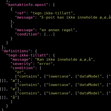
"kontaktinfo.epost"
"ref"
: 
"tegn-ikke-tillatt"
"message"
: 
"E-post kan ikke inneholde æ,ø,å
"message"
: 
"en annen regel"
"condition"
"definitions"
"tegn-ikke-tillatt"
"message"
: 
"Kan ikke inneholde æ,ø,å"
"severity"
: 
"error"
"condition"
"or"
        [
"contains"
, [
"lowercase"
, [
"dataModel"
, [
"
]]], 
"æ"
        [
"contains"
, [
"lowercase"
, [
"dataModel"
, [
"
]]], 
"ø"
        [
"contains"
, [
"lowercase"
, [
"dataModel"
, [
"
]]], 
"å"