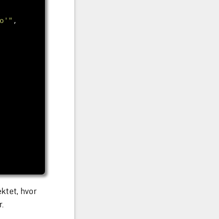
o'"
ektet, hvor
.