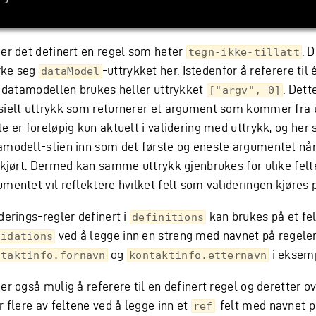
 er det definert en regel som heter
. 
tegn-ikke-tillatt
ke seg
-uttrykket her. Istedenfor å referere til
dataModel
 i datamodellen brukes heller uttrykket
. Dett
["argv", 0]
sielt uttrykk som returnerer et argument som kommer fra 
te er foreløpig kun aktuelt i validering med uttrykk, og her
amodell-stien inn som det første og eneste argumentet når
 kjørt. Dermed kan samme uttrykk gjenbrukes for ulike felte
mentet vil reflektere hvilket felt som valideringen kjøres 
derings-regler definert i
kan brukes på et fel
definitions
ved å legge inn en streng med navnet på regele
lidations
og
i eksemp
ntaktinfo.fornavn
kontaktinfo.etternavn
er også mulig å referere til en definert regel og deretter ov
r flere av feltene ved å legge inn et
-felt med navnet p
ref