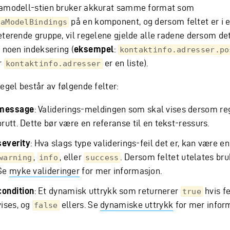
amodell-stien bruker akkurat samme format som
på en komponent, og dersom feltet er i 
taModelBindings
eterende gruppe, vil regelene gjelde alle radene dersom det
t noen indeksering (
eksempel
:
kontaktinfo.adresser.po
r
er en liste).
kontaktinfo.adresser
egel består av følgende felter:
message
: Validerings-meldingen som skal vises dersom re
brutt. Dette bør være en referanse til en tekst-ressurs.
severity
: Hva slags type validerings-feil det er, kan være en
,
, eller
. Dersom feltet utelates br
warning
info
success
Se
myke valideringer
for mer informasjon.
condition
: Et dynamisk uttrykk som returnerer
hvis fe
true
vises, og
ellers. Se
dynamiske uttrykk
for mer infor
false