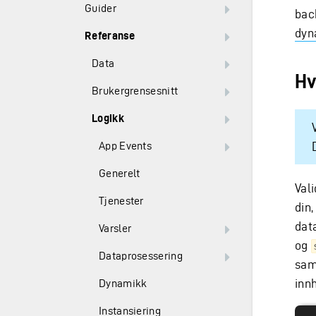
Guider
bac
dyn
Referanse
Data
Hv
Brukergrensesnitt
Logikk
App Events
Generelt
Val
Tjenester
din
dat
Varsler
og
Dataprosessering
sam
inn
Dynamikk
Instansiering