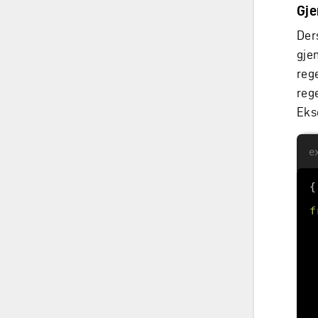
Gje
Der
gje
reg
rege
Eks
e
f