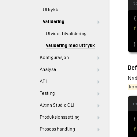
t
Uttrykk
Validering
f
Utvidet filvalidering
Validering med uttrykk
Konfigurasjon
Def
Analyse
Ned
API
ko
Testing
e
Altinn Studio CLI
Produksjonssetting
f
Prosess handling