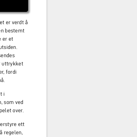
Det er verdt å
 én bestemt
e er et
utsiden.
 sendes
 uttrykket
r, fordi
på.
t i
n, som ved
elet over.
erstyre ett
å regelen,