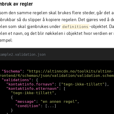
nbruk av regler
som den samme regelen skal brukes flere steder, går det a
nbrukbar så du slipper å kopiere regelen. Det gjøres ved å d
elen som skal gjenbrukes under
-objektet. D
definitions
len et navn, og det blir nøkkelen i objektet hvor verdien er
empel:
xample2.validation.json
"$schema"
: 
"https://altinncdn.no/toolkits/altinn-
rontend/4/schemas/json/validation/validation.schem
"validations"
"kontaktinfo.fornavn"
: [
"tegn-ikke-tillatt"
"kontaktinfo.etternavn"
"tegn-ikke-tillatt"
"message"
: 
"en annen regel"
"condition"