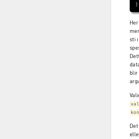
Her
mer
sti
spe
Det
dat
blir
argu
Vali
va
ko
Det 
elle