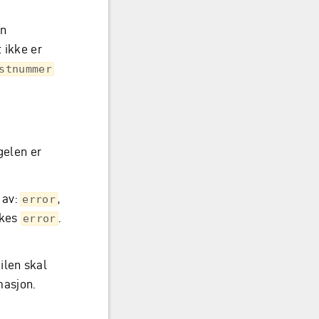
en
 ikke er
stnummer
gelen er
 av:
,
error
ukes
.
error
ilen skal
masjon.