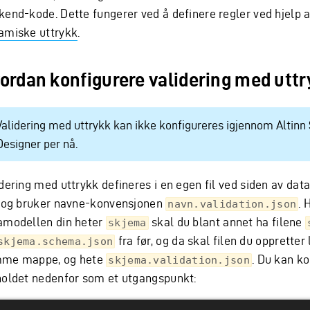
kend-kode. Dette fungerer ved å definere regler ved hjelp 
amiske uttrykk
.
ordan konfigurere validering med utt
Validering med uttrykk kan ikke konfigureres igjennom Altinn
Designer per nå.
idering med uttrykk defineres i en egen fil ved siden av da
, og bruker navne-konvensjonen
. 
navn.validation.json
amodellen din heter
skal du blant annet ha filene
skjema
fra før, og da skal filen du oppretter 
skjema.schema.json
me mappe, og hete
. Du kan ko
skjema.validation.json
holdet nedenfor som et utgangspunkt: