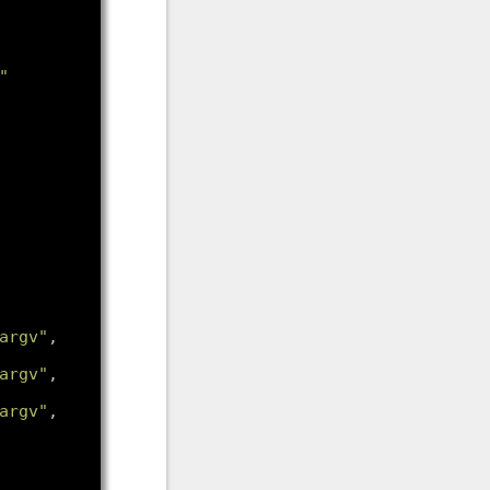
"
argv"
, 
argv"
, 
argv"
, 