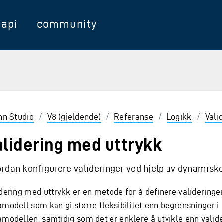
api
community
nter for å velge
inn Studio
/
V8 (gjeldende)
/
Referanse
/
Logikk
/
Vali
alidering med uttrykk
rdan konfigurere valideringer ved hjelp av dynamisk
idering med uttrykk er en metode for å definere valideringe
amodell som kan gi større fleksibilitet enn begrensninger i
amodellen, samtidig som det er enklere å utvikle enn valide