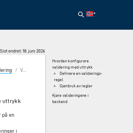
Søk
Sist endret: 18. juni 2026
Hvordan konfigurere
validering med uttrykk
dering
/
Validering med uttrykk
Definere en validerings-
regel
Gjenbruk av regler
Kjøre valideringene i
e uttrykk
backend
r på en
ringer i