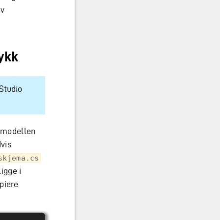
av
rykk
 Studio
tamodellen
Hvis
skjema.cs
ligge i
piere