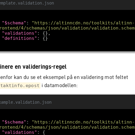
emplate.validation.json
"$schema"
: 
"https://altinncdn.no/toolkits/altinn-
rontend/4/schemas/json/validation/validation.schem
"validations"
"definitions"
inere en validerings-regel
enfor kan du se et eksempel på en validering mot feltet
i datamodellen:
ntaktinfo.epost
xample.validation.json
"$schema"
: 
"https://altinncdn.no/toolkits/altinn-
rontend/4/schemas/json/validation/validation.schem
"validations"