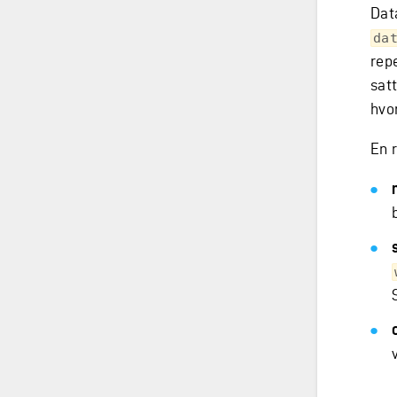
Dat
da
rep
sat
hvo
En r