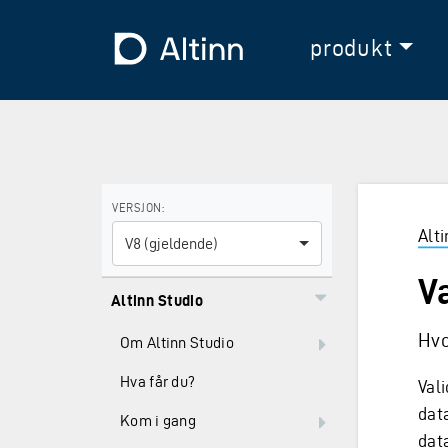
Hopp til hovedinnholdet
Hopp til hovedmeny
Til forsiden
produkt
Bruk piltastene for å navigere mellom versjoner og E
VERSJON:
Alt
V8 (gjeldende)
V
Altinn Studio
Hvo
Om Altinn Studio
Hva får du?
Val
dat
Kom i gang
dat