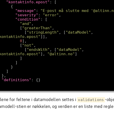
"kontaktinfo.epost"
"message"
: 
"E-post må slutte med '@altinn.n
"severity"
: 
"error"
"condition"
"and"
          [
"greaterThan"
            [
"stringLength"
, [
"dataModel"
, 
kontaktinfo.epost"
0
          [
"not"
            [
"endsWith"
, [
"dataModel"
, 
kontaktinfo.epost"
], 
"@altinn.no"
"definitions"
lene for feltene i datamodellen settes i
-obj
validations
amodell-stien er nøkkelen, og verdien er en liste med regler