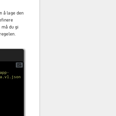
n å lage den
efinere
a må du gi
 regelen.
app-
a.v1.json"