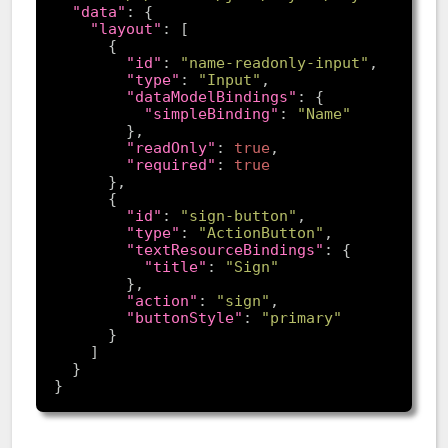
"data"
"layout"
"id"
: 
"name-readonly-input"
"type"
: 
"Input"
"dataModelBindings"
"simpleBinding"
: 
"Name"
"readOnly"
: 
true
"required"
: 
true
"id"
: 
"sign-button"
"type"
: 
"ActionButton"
"textResourceBindings"
"title"
: 
"Sign"
"action"
: 
"sign"
"buttonStyle"
: 
"primary"