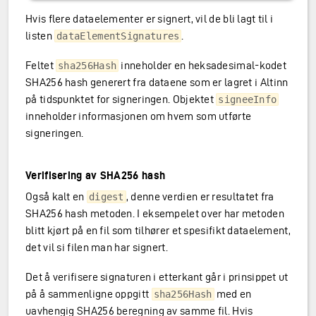
Hvis flere dataelementer er signert, vil de bli lagt til i
listen
.
dataElementSignatures
Feltet
inneholder en heksadesimal-kodet
sha256Hash
SHA256 hash generert fra dataene som er lagret i Altinn
på tidspunktet for signeringen. Objektet
signeeInfo
inneholder informasjonen om hvem som utførte
signeringen.
Verifisering av SHA256 hash
Også kalt en
, denne verdien er resultatet fra
digest
SHA256 hash metoden. I eksempelet over har metoden
blitt kjørt på en fil som tilhører et spesifikt dataelement,
det vil si filen man har signert.
Det å verifisere signaturen i etterkant går i prinsippet ut
på å sammenligne oppgitt
med en
sha256Hash
uavhengig SHA256 beregning av samme fil. Hvis