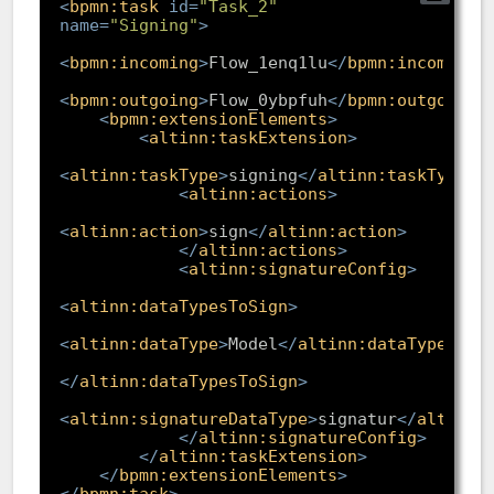
<
bpmn:task
id
=
"Task_2"
name
=
"Signing"
>
<
bpmn:incoming
>
Flow_1enq1lu
</
bpmn:incoming
>
<
bpmn:outgoing
>
Flow_0ybpfuh
</
bpmn:outgoing
>
<
bpmn:extensionElements
>
<
altinn:taskExtension
>
<
altinn:taskType
>
signing
</
altinn:taskType
>
<
altinn:actions
>
<
altinn:action
>
sign
</
altinn:action
>
</
altinn:actions
>
<
altinn:signatureConfig
>
<
altinn:dataTypesToSign
>
<
altinn:dataType
>
Model
</
altinn:dataType
>
</
altinn:dataTypesToSign
>
<
altinn:signatureDataType
>
signatur
</
altinn:
</
altinn:signatureConfig
>
</
altinn:taskExtension
>
</
bpmn:extensionElements
>
</
bpmn:task
>