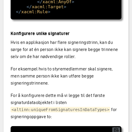
</
xacml:AnyOf
>
</
xacml:Target
>
</
xacml:Rule
>
Konfigurere unike signaturer
Hvis en applikasjon har flere signeringstrinn, kan du
sørge for at én person ikke kan signere begge trinnene
selv om de har nødvendige roller.
For eksempel hvis to styremedlemmer skal signere,
men samme person ikke kan utføre begge
signeringstrinnene.
For å konfigurere dette må vi legge til det første
signaturdataobjektet i listen
for
<altinn:uniqueFromSignaturesInDataTypes>
signeringoppgave to: