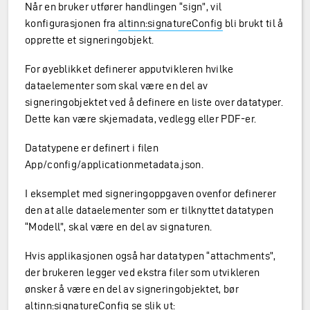
Når en bruker utfører handlingen “sign”, vil
konfigurasjonen fra
altinn:signatureConfig
bli brukt til å
opprette et signeringobjekt.
For øyeblikket definerer apputvikleren hvilke
dataelementer som skal være en del av
signeringobjektet ved å definere en liste over datatyper.
Dette kan være skjemadata, vedlegg eller PDF-er.
Datatypene er definert i filen
App/config/applicationmetadata.json.
I eksemplet med signeringoppgaven ovenfor definerer
den at alle dataelementer som er tilknyttet datatypen
“Modell”, skal være en del av signaturen.
Hvis applikasjonen også har datatypen “attachments”,
der brukeren legger ved ekstra filer som utvikleren
ønsker å være en del av signeringobjektet, bør
altinn:signatureConfig
se slik ut: