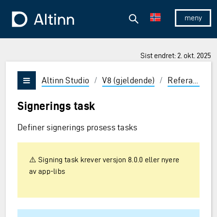
Hopp til hovedinnholdet
Hopp til hovedmeny
Søk
Til forsiden
Vis/skjul 
Sist endret: 2. okt. 2025
ner og Enter for å velge
Altinn Studio
/
V8 (gjeldende)
/
Referanse
/
Vis/skjul meny
Signerings task
Definer signerings prosess tasks
⚠️ Signing task krever versjon 8.0.0 eller nyere
av app-libs