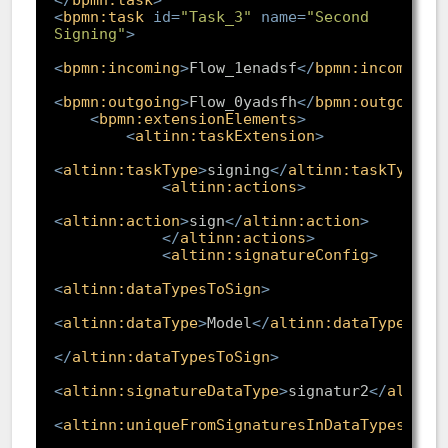
<
bpmn:task
id
=
"Task_3"
name
=
"Second 
Signing"
>
<
bpmn:incoming
>
Flow_1enadsf
</
bpmn:incoming
>
<
bpmn:outgoing
>
Flow_0yadsfh
</
bpmn:outgoing
>
<
bpmn:extensionElements
>
<
altinn:taskExtension
>
<
altinn:taskType
>
signing
</
altinn:taskType
>
<
altinn:actions
>
<
altinn:action
>
sign
</
altinn:action
>
</
altinn:actions
>
<
altinn:signatureConfig
>
<
altinn:dataTypesToSign
>
<
altinn:dataType
>
Model
</
altinn:dataType
>
</
altinn:dataTypesToSign
>
<
altinn:signatureDataType
>
signatur2
</
altinn
<
altinn:uniqueFromSignaturesInDataTypes
>