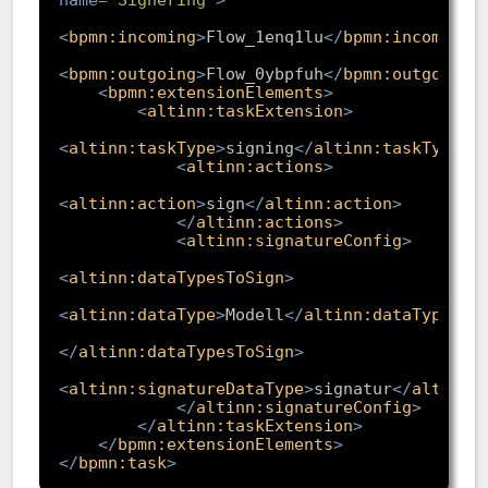
<
bpmn:incoming
>
Flow_1enq1lu
</
bpmn:incoming
>
<
bpmn:outgoing
>
Flow_0ybpfuh
</
bpmn:outgoing
>
<
bpmn:extensionElements
>
<
altinn:taskExtension
>
<
altinn:taskType
>
signing
</
altinn:taskType
>
<
altinn:actions
>
<
altinn:action
>
sign
</
altinn:action
>
</
altinn:actions
>
<
altinn:signatureConfig
>
<
altinn:dataTypesToSign
>
<
altinn:dataType
>
Modell
</
altinn:dataType
>
</
altinn:dataTypesToSign
>
<
altinn:signatureDataType
>
signatur
</
altinn:
</
altinn:signatureConfig
>
</
altinn:taskExtension
>
</
bpmn:extensionElements
>
</
bpmn:task
>