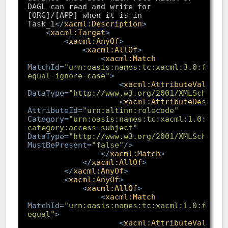
DAGL can read and write for 
[ORG]/[APP] when it is in 
Task_1
</
xacml:Description
>
<
xacml:Target
>
<
xacml:AnyOf
>
<
xacml:AllOf
>
<
xacml:Match
MatchId
=
"urn:oasis:names:tc:xacml:3.0:funct
equal-ignore-case"
>
<
xacml:AttributeValue
DataType
=
"http://www.w3.org/2001/XMLSchema#
<
xacml:AttributeDesigna
AttributeId
=
"urn:altinn:rolecode"
Category
=
"urn:oasis:names:tc:xacml:1.0:subj
category:access-subject"
DataType
=
"http://www.w3.org/2001/XMLSchema#
MustBePresent
=
"false"
/>
</
xacml:Match
>
</
xacml:AllOf
>
</
xacml:AnyOf
>
<
xacml:AnyOf
>
<
xacml:AllOf
>
<
xacml:Match
MatchId
=
"urn:oasis:names:tc:xacml:1.0:funct
equal"
>
<
xacml:AttributeValue