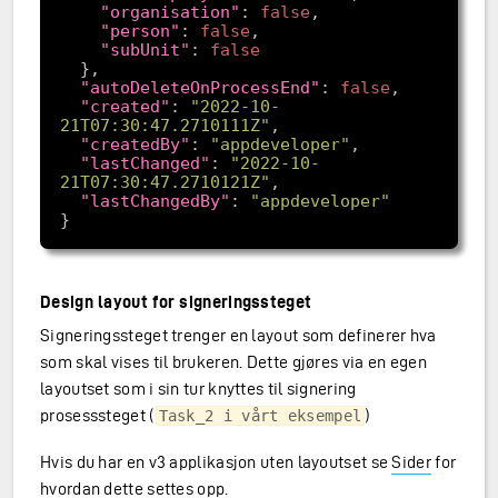
"organisation"
: 
false
"person"
: 
false
"subUnit"
: 
false
"autoDeleteOnProcessEnd"
: 
false
"created"
: 
"2022-10-
21T07:30:47.2710111Z"
"createdBy"
: 
"appdeveloper"
"lastChanged"
: 
"2022-10-
21T07:30:47.2710121Z"
"lastChangedBy"
: 
"appdeveloper"
Design layout for signeringssteget
Signeringssteget trenger en layout som definerer hva
som skal vises til brukeren. Dette gjøres via en egen
layoutset som i sin tur knyttes til signering
prosesssteget (
)
Task_2 i vårt eksempel
Hvis du har en v3 applikasjon uten layoutset se
Sider
for
hvordan dette settes opp.