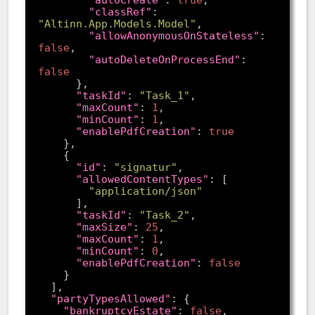
"classRef"
: 
"Altinn.App.Models.Model"
"allowAnonymousOnStateless"
: 
false
"autoDeleteOnProcessEnd"
: 
false
"taskId"
: 
"Task_1"
"maxCount"
: 
1
"minCount"
: 
1
"enablePdfCreation"
: 
true
"id"
: 
"signatur"
"allowedContentTypes"
"application/json"
"taskId"
: 
"Task_2"
"maxSize"
: 
25
"maxCount"
: 
1
"minCount"
: 
0
"enablePdfCreation"
: 
false
"partyTypesAllowed"
"bankruptcyEstate"
: 
false