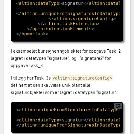
<
altinn:dataType
>
signatur
</
altinn:dataType
>
</
altinn:uniqueFromSignaturesInDataTypes
>
</
altinn:signatureConfig
>
</
altinn:taskExtension
>
</
bpmn:extensionElements
>
</
bpmn:task
>
I eksempelet blir signeringobjektet for oppgave Task_2
lagret i datatypen “signature”, og i “signature2” for
oppgave Task_3.
I tillegg har Task_3s
<altinn:signatureConfig>
definert at den skal være unik blant alle
signaturobjekter som er lagret i datatypen “signatur”.
<
altinn:uniqueFromSignaturesInDataTypes
>
<
altinn:dataType
>
signatur
</
altinn:dataType
>
</
altinn:uniqueFromSignaturesInDataTypes
>