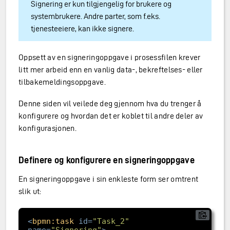
Signering er kun tilgjengelig for brukere og
systembrukere. Andre parter, som f.eks.
tjenesteeiere, kan ikke signere.
Oppsett av en signeringoppgave i prosessfilen krever
litt mer arbeid enn en vanlig data-, bekreftelses- eller
tilbakemeldingsoppgave.
Denne siden vil veilede deg gjennom hva du trenger å
konfigurere og hvordan det er koblet til andre deler av
konfigurasjonen.
Definere og konfigurere en signeringoppgave
En signeringoppgave i sin enkleste form ser omtrent
slik ut:
<
bpmn:task
id
=
"Task_2"
name
=
"Signering"
>