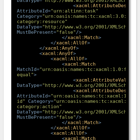
DataType
=
"http://www.w3.org/2001/XMLSchema#
<
xacml:AttributeDesigna
AttributeId
=
"urn:altinn:task"
Category
=
"urn:oasis:names:tc:xacml:3.0:attr
category:resource"
DataType
=
"http://www.w3.org/2001/XMLSchema#
MustBePresent
=
"false"
/>
</
xacml:Match
>
</
xacml:AllOf
>
</
xacml:AnyOf
>
<
xacml:AnyOf
>
<
xacml:AllOf
>
<
xacml:Match
MatchId
=
"urn:oasis:names:tc:xacml:1.0:funct
equal"
>
<
xacml:AttributeValue
DataType
=
"http://www.w3.org/2001/XMLSchema#
<
xacml:AttributeDesigna
AttributeId
=
"urn:oasis:names:tc:xacml:1.0:a
id"
Category
=
"urn:oasis:names:tc:xacml:3.0:
category:action"
DataType
=
"http://www.w3.org/2001/XMLSchema#
MustBePresent
=
"false"
/>
</
xacml:Match
>
</
xacml:AllOf
>
<
xacml:AllOf
>
<
xacml:Match