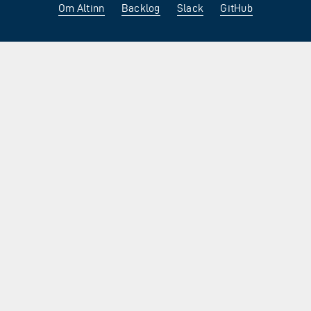
Om Altinn
Backlog
Slack
GitHub