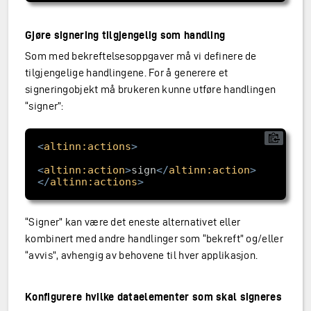
Gjøre signering tilgjengelig som handling
Som med bekreftelsesoppgaver må vi definere de
tilgjengelige handlingene. For å generere et
signeringobjekt må brukeren kunne utføre handlingen
“signer”:
<
altinn:actions
>
<
altinn:action
>
sign
</
altinn:action
>
</
altinn:actions
>
“Signer” kan være det eneste alternativet eller
kombinert med andre handlinger som “bekreft” og/eller
“avvis”, avhengig av behovene til hver applikasjon.
Konfigurere hvilke dataelementer som skal signeres