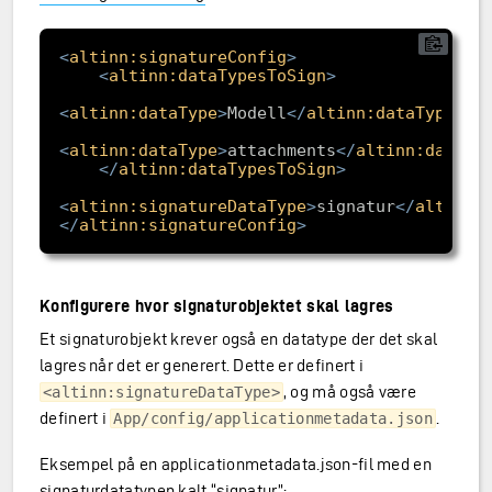
<
altinn:signatureConfig
>
<
altinn:dataTypesToSign
>
<
altinn:dataType
>
Modell
</
altinn:dataType
>
<
altinn:dataType
>
attachments
</
altinn:dataTy
</
altinn:dataTypesToSign
>
<
altinn:signatureDataType
>
signatur
</
altinn:
</
altinn:signatureConfig
>
Konfigurere hvor signaturobjektet skal lagres
Et signaturobjekt krever også en datatype der det skal
lagres når det er generert. Dette er definert i
, og må også være
<altinn:signatureDataType>
definert i
.
App/config/applicationmetadata.json
Eksempel på en applicationmetadata.json-fil med en
signaturdatatypen kalt “signatur”: