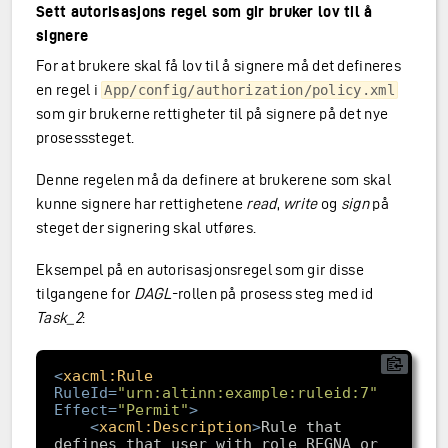
Sett autorisasjons regel som gir bruker lov til å
signere
For at brukere skal få lov til å signere må det defineres
en regel i
App/config/authorization/policy.xml
som gir brukerne rettigheter til på signere på det nye
prosesssteget.
Denne regelen må da definere at brukerene som skal
kunne signere har rettighetene
read
,
write
og
sign
på
steget der signering skal utføres.
Eksempel på en autorisasjonsregel som gir disse
tilgangene for
DAGL
-rollen på prosess steg med id
Task_2
:
<
xacml:Rule
RuleId
=
"urn:altinn:example:ruleid:7"
Effect
=
"Permit"
>
<
xacml:Description
>
Rule that 
defines that user with role REGNA or 