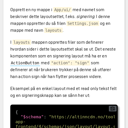
Opprett en ny mappe i
med navnet som
App/ui/
beskriver dette layoutsettet, f.eks.
signering
. I denne
mappen oppretter du så filen
og en
Settings.json
mappe med navn
.
layouts
I
mappen opprettes filer som definerer
layouts
hvordan sider i dette layoutsettet skal se ut. Det eneste
komponenten som en signering layout må ha er en
med
som
ActionButton
"action": "sign"
definerer at når brukeren trykker på denne så utfører
han action sign når han flytter prosessen videre.
Eksempel på en enkel layout med et read only tekst felt
og en signeringsknapp kan se sånn her ut:
"$schema"
: 
"https://altinncdn.no/toolkits
app-
frontend/4/schemas/json/layout/layout.schem