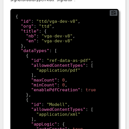
"id"
: 
"ttd/vga-dev-v8"
"org"
: 
"ttd"
"title"
"nb"
: 
"vga-dev-v8"
"en"
: 
"vga-dev-v8"
"dataTypes"
"id"
: 
"ref-data-as-pdf"
"allowedContentTypes"
"application/pdf"
"maxCount"
: 
0
"minCount"
: 
0
"enablePdfCreation"
: 
true
"id"
: 
"Modell"
"allowedContentTypes"
"application/xml"
"appLogic"
"autoCreate"
: 
true