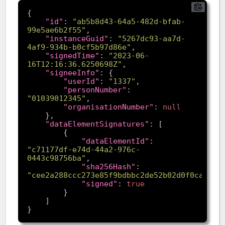
"id"
: 
"ab5b8d43-64a5-482d-bfab-
99e5ae6b2f55"
"instanceGuid"
: 
"5267dc93-aa7d-
4af9-934b-b0cf5b97d86e"
"signedTime"
: 
"2023-06-
16T12:16:36.6250698Z"
"signeeInfo"
"userId"
: 
"1337"
"personNumber"
: 
"01039012345"
"organisationNumber"
: 
null
"dataElementSignatures"
"dataElementId"
: 
"c71177df-e74d-44a2-976c-
0443c98756ba"
"sha256Hash"
: 
"cee2a288ccc273e85f9bdbbc2de52b02d0f0caac80
"signed"
: 
true