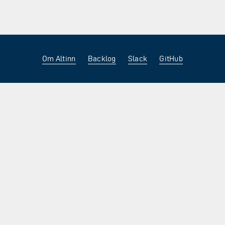
Om Altinn
Backlog
Slack
GitHub