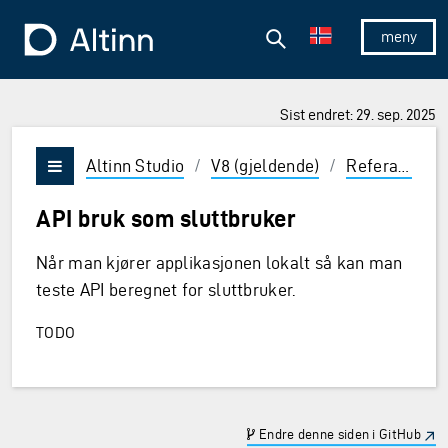
Hopp til hovedinnholdet
Hopp til hovedmeny
Søk
Til forsiden
Vis/skjul 
Sist endret: 29. sep. 2025
ner og Enter for å velge
Altinn Studio
/
V8 (gjeldende)
/
Referanse
/
Vis/skjul meny
API bruk som sluttbruker
Når man kjører applikasjonen lokalt så kan man
teste API beregnet for sluttbruker.
TODO
Endre denne siden i GitHub