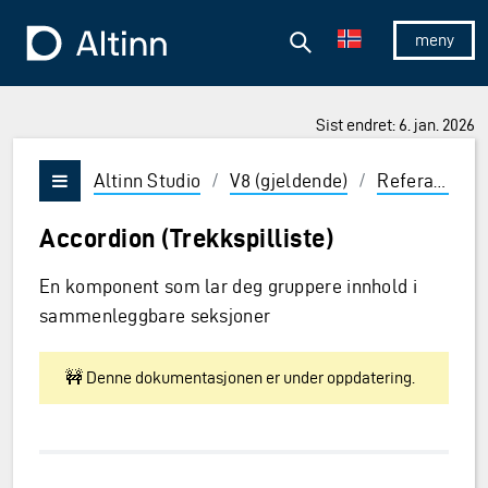
Hopp til hovedinnholdet
Hopp til hovedmeny
Søk
Til forsiden
Vis/skjul 
Sist endret: 6. jan. 2026
ner og Enter for å velge
Altinn Studio
/
V8 (gjeldende)
/
Referanse
/
Vis/skjul meny
Accordion (Trekkspilliste)
En komponent som lar deg gruppere innhold i
sammenleggbare seksjoner
🚧 Denne dokumentasjonen er under oppdatering.