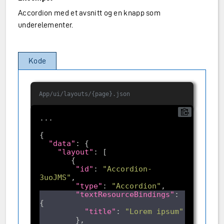
Accordion med et avsnitt og en knapp som
underelementer.
Kode
App/ui/layouts/{page}.json
"data"
"layout"
"id"
: 
"Accordion-
3uoJMS"
"type"
: 
"Accordion"
"textResourceBindings"
: 
"title"
: 
"Lorem ipsum"