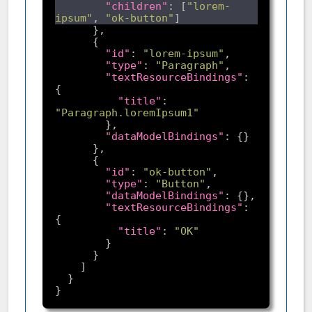
"children"
: [
"lorem-
ipsum"
, 
"ok-button"
"id"
: 
"lorem-ipsum"
"type"
: 
"Paragraph"
"textResourceBindings"
: 
"title"
: 
"Paragraph.loremIpsum1"
"dataModelBindings"
"id"
: 
"ok-button"
"type"
: 
"Button"
"dataModelBindings"
"textResourceBindings"
: 
"title"
: 
"OK"