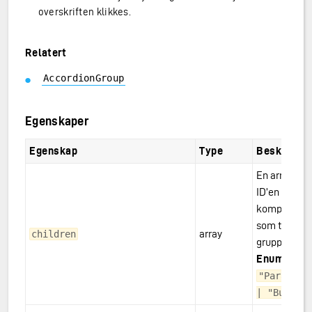
overskriften klikkes.
Relatert
AccordionGroup
Egenskaper
Egenskap
Type
Beskrivels
En array me
ID’en til
komponente
som tilhører
array
children
gruppen.
Enum:
"Paragraph
| "Button"