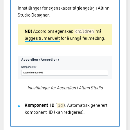
Innstillinger for egenskaper tilgjengelig i Altinn
Studio Designer.
NB!
Accordions egenskap
må
children
legges til manuelt
for å unngå feilmelding.
Innstillinger for Accordion i Altinn Studio
Komponent-ID
(
): Automatisk generert
id
komponent-ID (kan redigeres).