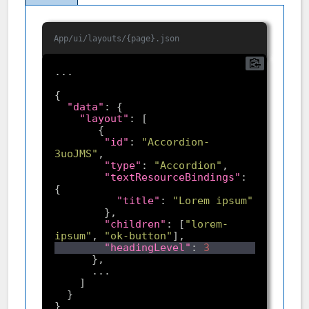
App/ui/layouts/{page}.json
"data"
"layout"
"id"
: 
"Accordion-
3uoJMS"
"type"
: 
"Accordion"
"textResourceBindings"
: 
"title"
: 
"Lorem ipsum"
"children"
: [
"lorem-
ipsum"
, 
"ok-button"
"headingLevel"
: 
3