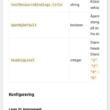
Klikkbar
string
textResourceBindings.title
seksjonstitt
Åpent eller
stengt mod
boolean
openByDefault
på accordio
fra start
Størrelse på
header.
Standard er
integer
.
Enum:
headingLevel
"2"
"2" | "3" 
"4" | "5" 
"6"
Konfigurering
Legg til komponent