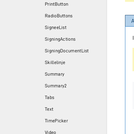
PrintButton
RadioButtons
A
SigneeList
SigningActions
SigningDocumentList
Skillelinje
Summary
Summary2
Tabs
Text
TimePicker
Video