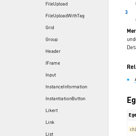
FileUpload
FileUploadWithTag
Grid
Mer
und
Group
Deta
Header
IFrame
Rel
Input
InstanceInformation
Eg
InstantiationButton
Likert
Eg
Link
ch
List