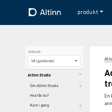
Hopp til hovedinnholdet
Hopp til hovedmeny
Til forsiden
produkt
Bruk piltastene for å navigere mellom versjoner og E
VERSJON:
Alt
V8 (gjeldende)
A
Altinn Studio
tr
Om Altinn Studio
En 
Hva får du?
an
Kom i gang