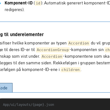
Komponent-ID
(
): Automatisk generert komponent-I
id
redigeres).
g til underelementer
sifiser hvilke komponenter av typen
du vil gru
Accordion
e til deres ID-er til
-komponenten sin
AccordionGroup
ch
nskap som vist under.
-komponentene som skal
Accordion
legges til den samme siden. Rekkefølgen i gruppen beste
kefølgen på komponent-ID-ene i
.
children
Kode
App/ui/layouts/{page}.json