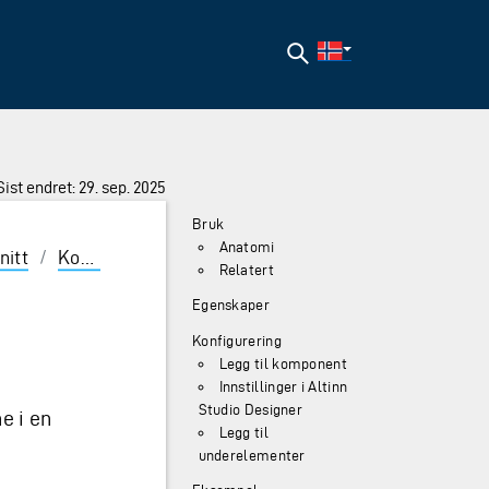
Søk
Sist endret: 29. sep. 2025
Bruk
Anatomi
nitt
/
Komponenter
/
AccordionGroup
Relatert
Egenskaper
Konfigurering
Legg til komponent
Innstillinger i Altinn
Studio Designer
e i en
Legg til
underelementer