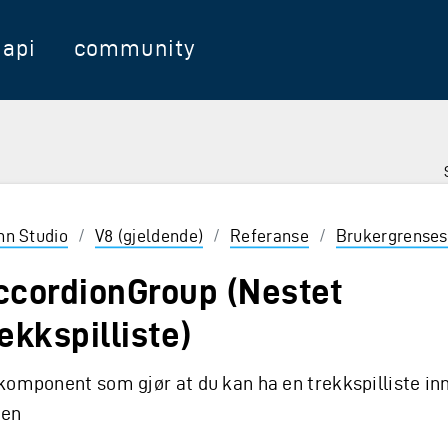
api
community
nter for å velge
inn Studio
/
V8 (gjeldende)
/
Referanse
/
Brukergrenses
ccordionGroup (Nestet
ekkspilliste)
komponent som gjør at du kan ha en trekkspilliste inn
nen