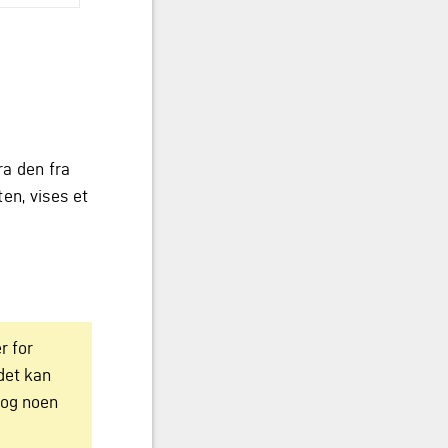
ra den fra
en, vises et
r for
det kan
r og noen