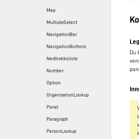
Map
Ko
MultipleSelect
NavigationBar
Leg
NavigationButtons
Du 
Nedtrekksliste
ven
pane
Number
Option
Inn
OrganisationLookup
Panel
Paragraph
PersonLookup