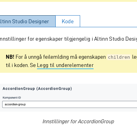
ltinn Studio Designer
Kode
Innstillinger for egenskaper tilgjengelig i Altinn Studio Desi
NB!
For å unngå feilemlding må egenskapen
le
children
til i koden. Se
Legg til underelementer
Innstillinger for AccordionGroup