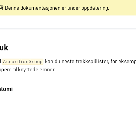
🚧 Denne dokumentasjonen er under oppdatering.
uk
d
kan du neste trekkspillister, for eksemp
AccordionGroup
ppere tilknyttede emner.
atomi