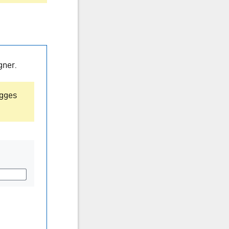
gner.
gges