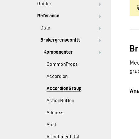
Guider
Referanse
Data
Brukergrensesnitt
Br
Komponenter
Me
CommonProps
gru
Accordion
AccordionGroup
An
ActionButton
Address
Alert
AttachmentList