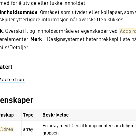
med for å utvide eller lukke innholdet.
Innholdsområde
: Området som utvider eller kollapser, som v
skjuler ytterligere informasjon når overskriften klikkes.
k
: Overskrift og innholdsområde er egenskaper ved
Accor
erelementer.
Merk
: I Designsystemet heter trekkspilliste n
ils/Detaljer.
atert
Accordion
enskaper
enskap
Type
Beskrivelse
En array med ID’en til komponenter som tilhører
array
ildren
gruppen.