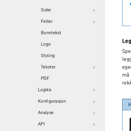
Sider
Felter
Bunntekst
Leg
Logo
Spe
Styling
legg
ege
Tekster
må 
PDF
rek
Logikk
Konfigurasjon
Analyse
API