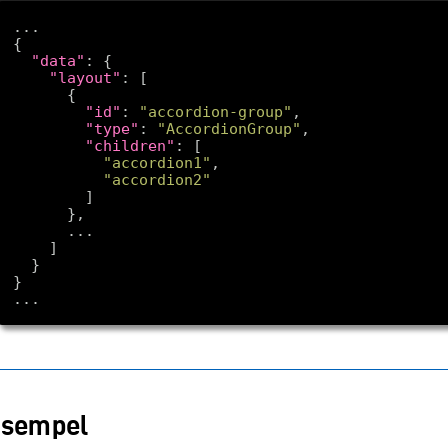
"data"
"layout"
"id"
: 
"accordion-group"
"type"
: 
"AccordionGroup"
"children"
"accordion1"
"accordion2"
sempel