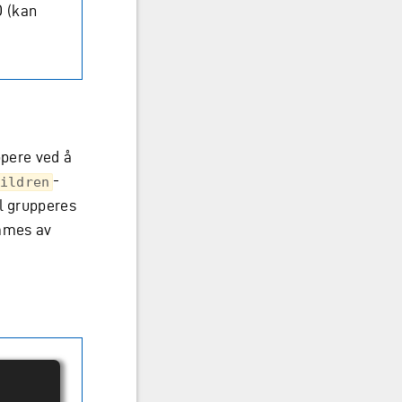
D (kan
ppere ved å
-
ildren
 grupperes
mmes av