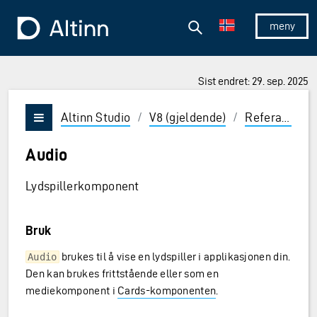
Hopp til hovedinnholdet
Hopp til hovedmeny
Søk
Til forsiden
Vis/skjul 
Sist endret: 29. sep. 2025
ner og Enter for å velge
Altinn Studio
/
V8 (gjeldende)
/
Referanse
/
Vis/skjul meny
Audio
Lydspillerkomponent
Bruk
brukes til å vise en lydspiller i applikasjonen din.
Audio
Den kan brukes frittstående eller som en
mediekomponent i
Cards-komponenten
.