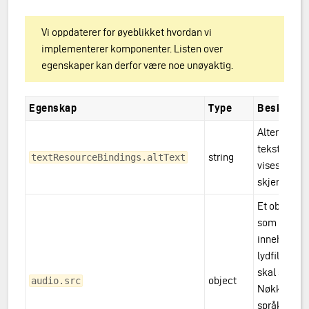
Vi oppdaterer for øyeblikket hvordan vi
implementerer komponenter. Listen over
egenskaper kan derfor være noe unøyaktig.
Egenskap
Type
Beskrivel
Alternativ
tekst som
string
textResourceBindings.altText
vises for
skjermlese
Et objekt
som
inneholder
lydfilene s
skal spilles.
object
audio.src
Nøkkelen e
språkkoden