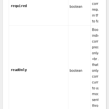
component
required
boolean
required wh
in the form
to false.
Boolean or
indicating 
component
presented 
only. Defau
<br /> <i>
that even 
readOnly
boolean
only fields 
component
currently 
to update t
modifying 
sent to the
through a d