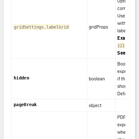
Optional gr
component 
Used in co
with innerG
gridProps
gridSettings.labelGrid
labels on t
Example(
12}
See
:
gridP
Boolean va
expression
hidden
boolean
if the com
should be 
Defaults to
pageBreak
object
PDF only: 
expression
whether a 