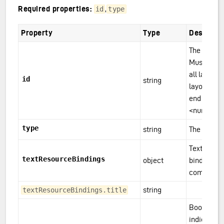
Required properties:
,
id
type
Property
Type
Descripti
The compo
Must be un
all layouts
id
string
layout-set
end with <
<number>.
type
string
The compo
Text resou
textResourceBindings
object
bindings fo
component
string
textResourceBindings.title
Boolean or
indicating 