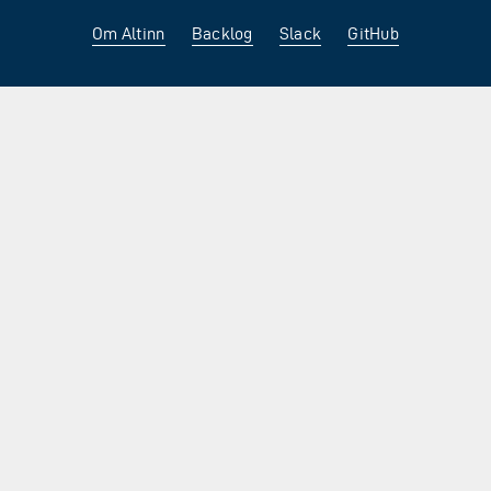
Om Altinn
Backlog
Slack
GitHub