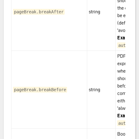
should be 
the compo
string
pageBreak.breakAfter
be either: '
(default), '
'avoid'.
Example(s
,
auto
alw
PDF only: 
expression
whether a 
should be 
before the
string
pageBreak.breakBefore
component
either: 'aut
'always', or
Example(s
,
auto
alw
Boolean or