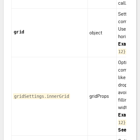
call.<i/>
Settings fo
components
Used for co
grid
object
horizontal
Example(
12}
Optional gr
component
like input f
dropdown. 
avoid inne
gridProps
gridSettings.innerGrid
filling th
width.
Example(
12}
See
:
gridP