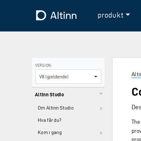
Hopp til hovedinnholdet
Hopp til hovedmeny
Til forsiden
produkt
Bruk piltastene for å navigere mellom versjoner og E
VERSJON:
Alt
V8 (gjeldende)
C
Altinn Studio
Des
Om Altinn Studio
Hva får du?
The
pro
Kom i gang
prop