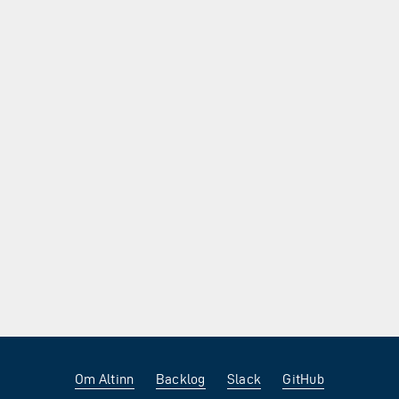
Om Altinn
Backlog
Slack
GitHub