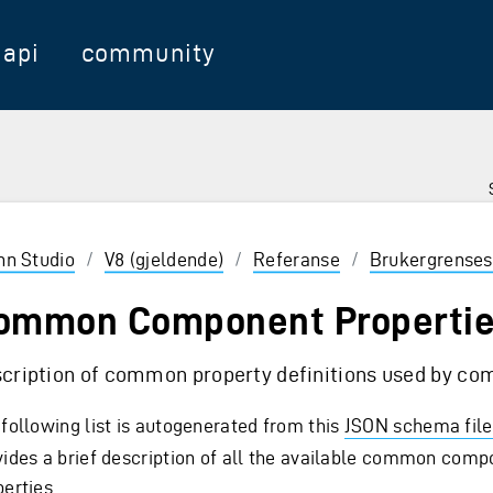
api
community
nter for å velge
inn Studio
/
V8 (gjeldende)
/
Referanse
/
Brukergrenses
ommon Component Properti
cription of common property definitions used by c
 following list is autogenerated from this
JSON schema file
vides a brief description of all the available common com
erties.