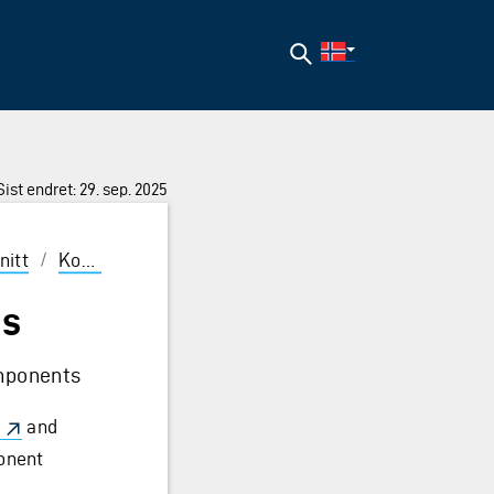
Søk
Sist endret: 29. sep. 2025
nitt
/
Komponenter
/
CommonProps
es
omponents
and
ponent