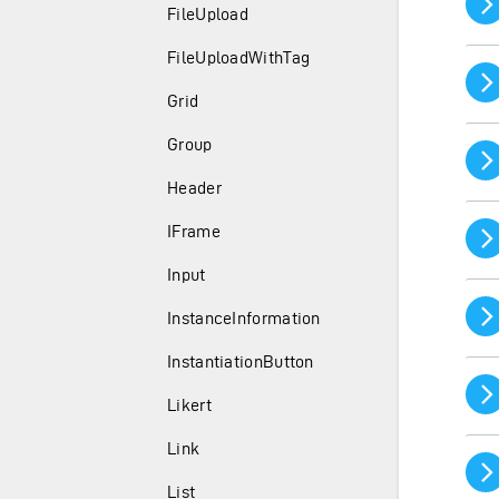
FileUpload
FileUploadWithTag
Grid
Group
Header
IFrame
Input
InstanceInformation
InstantiationButton
Likert
Link
List