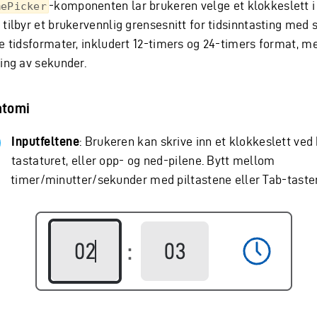
-komponenten lar brukeren velge et klokkeslett i
mePicker
tilbyr et brukervennlig grensesnitt for tidsinntasting med s
ke tidsformater, inkludert 12-timers og 24-timers format, me
ning av sekunder.
atomi
Inputfeltene
: Brukeren kan skrive inn et klokkeslett ved 
tastaturet, eller opp- og ned-pilene. Bytt mellom
timer/minutter/sekunder med piltastene eller Tab-taste