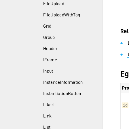
FileUpload
FileUploadWithTag
Grid
Rel
Group
Header
IFrame
Input
Eg
InstanceInformation
Pro
InstantiationButton
Likert
id
Link
List