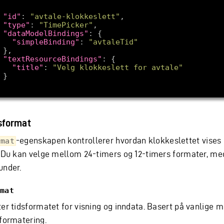
"id"
: 
"avtale-klokkeslett"
"type"
: 
"TimePicker"
"dataModelBindings"
"simpleBinding"
: 
"avtaleTid"
"textResourceBindings"
"title"
: 
"Velg klokkeslett for avtale"
sformat
-egenskapen kontrollerer hvordan klokkeslettet vises 
rmat
. Du kan velge mellom 24-timers og 12-timers formater, med
under.
mat
ter tidsformatet for visning og inndata. Basert på vanlige m
sformatering.