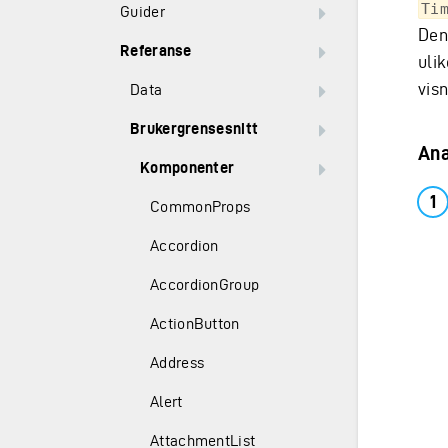
Ti
Guider
Den 
Referanse
uli
vis
Data
Brukergrensesnitt
An
Komponenter
CommonProps
Accordion
AccordionGroup
ActionButton
Address
Alert
AttachmentList