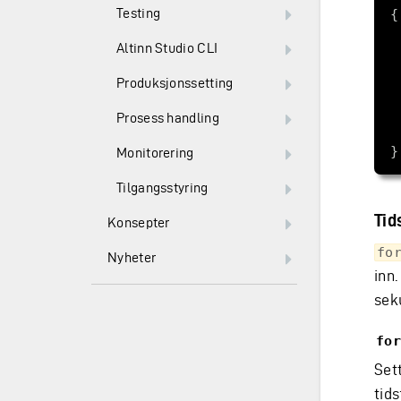
Testing
Altinn Studio CLI
Produksjonssetting
Prosess handling
Monitorering
Tilgangsstyring
Tid
Konsepter
fo
Nyheter
inn
sek
for
Set
tid