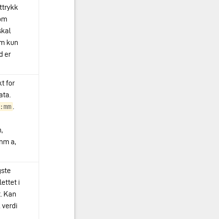
ttrykk
 om
kal
om kun
d er
t for
ata.
.
:mm
,
mm a,
gste
lettet i
. Kan
 verdi