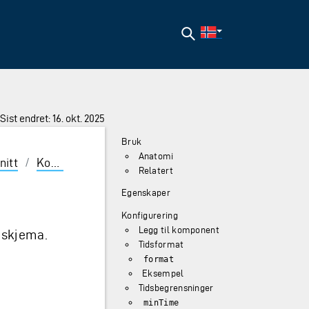
Søk
Sist endret: 16. okt. 2025
Bruk
Anatomi
nitt
/
Komponenter
/
TimePicker
Relatert
Egenskaper
Konfigurering
Legg til komponent
 skjema.
Tidsformat
format
Eksempel
Tidsbegrensninger
minTime