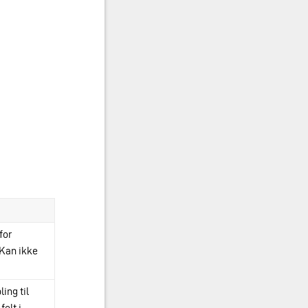
for
Kan ikke
ing til
elt i