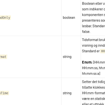
Boolean eller u
som indikerer
komponenten s
boolean
adOnly
presenteres s
lesbar. Standar
false.
Tidsformat bruk
visning og innd
Standard er
HH
string
rmat
Enum:
[HH:mm
HH:mm:ss, hh:
hh:mm:ss a]
Setter det tidli
tillatte klokkes
string
HH:mm-format
nTime
være en statisk
eller et uttrykk.