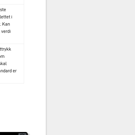
este
lettet i
. Kan
 verdi
ttrykk
 om
kal
andard er