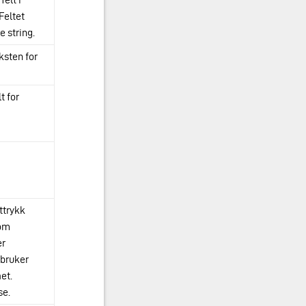
Feltet
 string.
ksten for
t for
ttrykk
 om
er
 bruker
et.
se.