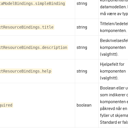
string
taModelBindings.simpleBinding
datamodellen. 
må være av type
Tittelen/ledete
string
xtResourceBindings.title
komponenten.
Beskrivelsesfel
string
komponenten
xtResourceBindings.description
(valgfritt).
Hjelpefelt for
string
komponenten
xtResourceBindings.help
(valgfritt).
Boolean eller u
som indikerer
komponenten 
boolean
quired
påkrevd når en
fyller ut skjema
Standard er fal