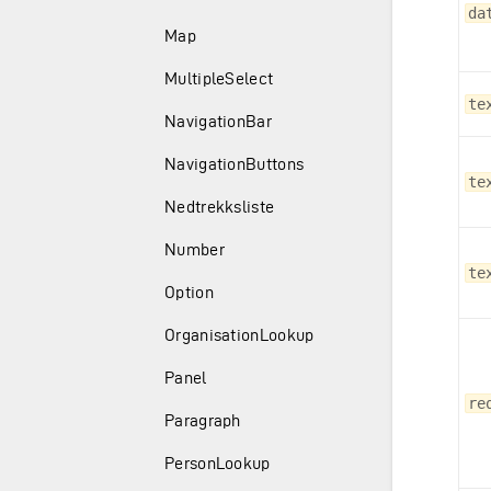
da
Map
MultipleSelect
te
NavigationBar
NavigationButtons
te
Nedtrekksliste
Number
te
Option
OrganisationLookup
Panel
re
Paragraph
PersonLookup