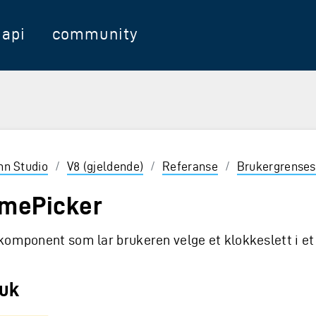
api
community
nter for å velge
inn Studio
/
V8 (gjeldende)
/
Referanse
/
Brukergrenses
imePicker
komponent som lar brukeren velge et klokkeslett i et
uk