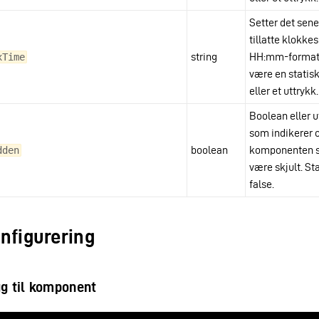
Setter det sen
tillatte klokkes
string
HH:mm-format
xTime
være en statisk
eller et uttrykk.
Boolean eller u
som indikerer
boolean
komponenten s
dden
være skjult. St
false.
nfigurering
g til komponent