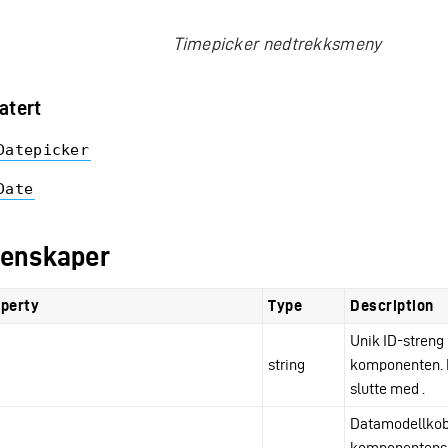
Timepicker nedtrekksmeny
atert
Datepicker
Date
enskaper
perty
Type
Description
Unik ID-streng 
string
komponenten. 
slutte med
.
Datamodellkobl
komponentens f