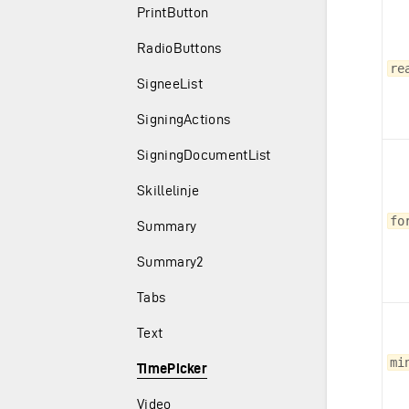
PrintButton
RadioButtons
re
SigneeList
SigningActions
SigningDocumentList
Skillelinje
fo
Summary
Summary2
Tabs
Text
mi
TimePicker
Video