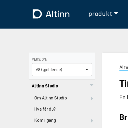
Hopp til hovedinnholdet
Hopp til hovedmeny
Til forsiden
produkt
Bruk piltastene for å navigere mellom versjoner og E
VERSJON:
Alt
V8 (gjeldende)
T
Altinn Studio
En 
Om Altinn Studio
Hva får du?
Br
Kom i gang