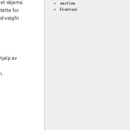
 et skjema.
maxTime
Eksempel
tøtte for
d valgfri
hjelp av
n.