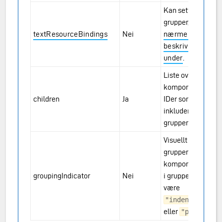
Kan settes for
grupper, se
textResourceBindings
Nei
nærmere
beskrivelse
under
.
Liste over
komponent-
children
Ja
IDer som
inkluderes i
gruppen.
Visuellt
grupperer
komponentene
groupingIndicator
Nei
i gruppen. Kan
være
"indented"
eller
.
"panel"