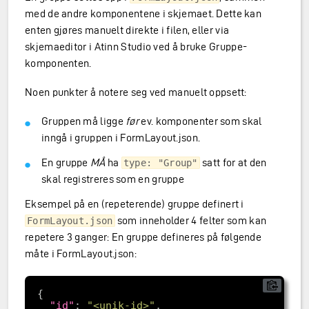
med de andre komponentene i skjemaet. Dette kan
enten gjøres manuelt direkte i filen, eller via
skjemaeditor i Atinn Studio ved å bruke Gruppe-
komponenten.
Noen punkter å notere seg ved manuelt oppsett:
Gruppen må ligge
før
ev. komponenter som skal
inngå i gruppen i FormLayout.json.
En gruppe
MÅ
ha
satt for at den
type: "Group"
skal registreres som en gruppe
Eksempel på en (repeterende) gruppe definert i
som inneholder 4 felter som kan
FormLayout.json
repetere 3 ganger: En gruppe defineres på følgende
måte i FormLayout.json:
"id"
: 
"<unik-id>"