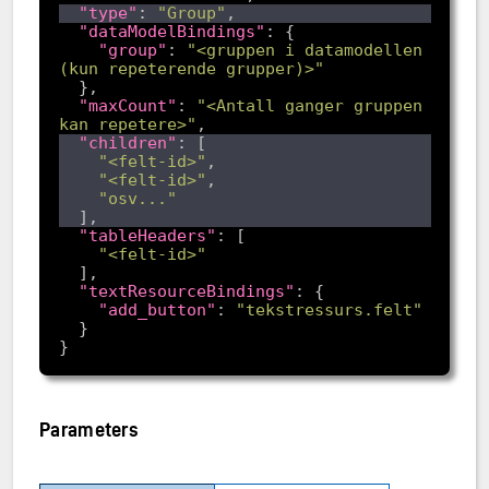
"type"
: 
"Group"
"dataModelBindings"
"group"
: 
"<gruppen i datamodellen 
(kun repeterende grupper)>"
"maxCount"
: 
"<Antall ganger gruppen 
kan repetere>"
"children"
"<felt-id>"
"<felt-id>"
"osv..."
"tableHeaders"
"<felt-id>"
"textResourceBindings"
"add_button"
: 
"tekstressurs.felt"
Parameters