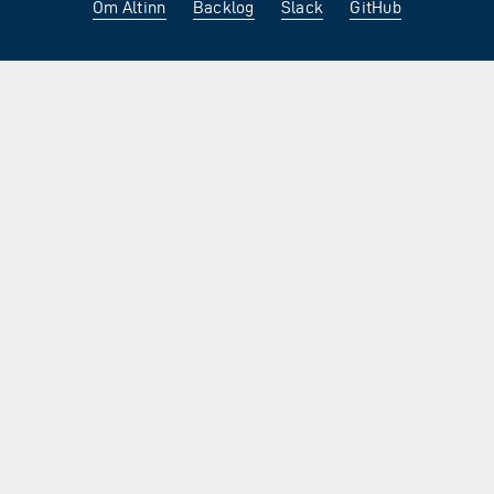
Om Altinn
Backlog
Slack
GitHub