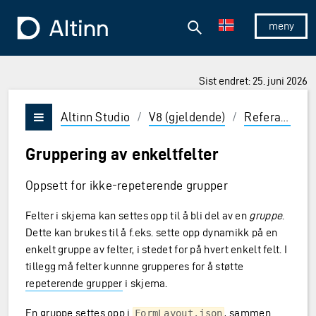
Hopp til hovedinnholdet
Hopp til hovedmeny
Søk
Til forsiden
Vis/skjul 
Sist endret: 25. juni 2026
ner og Enter for å velge
Altinn Studio
/
V8 (gjeldende)
/
Referanse
/
Vis/skjul meny
Gruppering av enkeltfelter
Oppsett for ikke-repeterende grupper
Felter i skjema kan settes opp til å bli del av en
gruppe
.
Dette kan brukes til å f.eks. sette opp dynamikk på en
enkelt gruppe av felter, i stedet for på hvert enkelt felt. I
tillegg må felter kunnne grupperes for å støtte
repeterende grupper
i skjema.
En gruppe settes opp i
, sammen
FormLayout.json