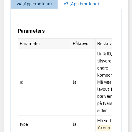
v4 (App Frontend)
v3 (App Frontend)
Parameters
Parameter
Påkrevd
Beskrivelse
Unik ID,
tilsvarer ID på
andre
komponenter.
id
Ja
Må være unik i
layout-filen, og
bør være unik
på tvers av
sider.
Må settes til
type
Ja
Group