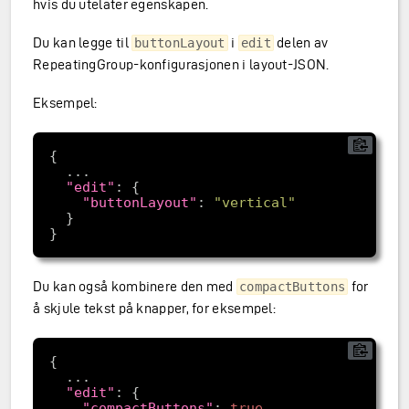
hvis du utelater egenskapen.
Du kan legge til
i
delen av
buttonLayout
edit
RepeatingGroup-konfigurasjonen i layout-JSON.
Eksempel:
"edit"
"buttonLayout"
: 
"vertical"
Du kan også kombinere den med
for
compactButtons
å skjule tekst på knapper, for eksempel:
"edit"
"compactButtons"
: 
true