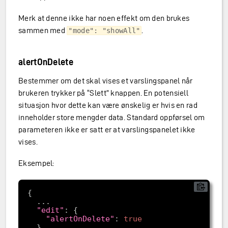
Merk at denne ikke har noen effekt om den brukes
sammen med
.
"mode": "showAll"
alertOnDelete
Bestemmer om det skal vises et varslingspanel når
brukeren trykker på “Slett” knappen. En potensiell
situasjon hvor dette kan være ønskelig er hvis en rad
inneholder store mengder data. Standard oppførsel om
parameteren ikke er satt er at varslingspanelet ikke
vises.
Eksempel:
"edit"
"alertOnDelete"
: 
true