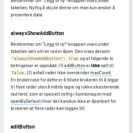
Bestemmer om “Legg til ny”-knappen vises under
tabellen. Nyttig å skjule denne om man kun ønsker å
presentere data.
alwaysShowAddButton
Bestemmer om “Legg til ny”-knappen vises under
tabellen selv om en rad er åpen. Den vises dersom
og at følgende to
"alwaysShowAddButton": true
betingelser er oppnådd: (1)
addButton
er
ikke
satt til
, (2) antall rader ikke overskrider
maxCount.
false
En brukercase for dette er å tillate brukeren til å legge
til flere rader uten å måtte lagre og lukke eksisterende
rad først, som er spesielt nyttig i kombinasjon med
openByDefault
(hvor det kanskje ikke er åpenbart for
brukeren at flere rader kan legges til).
editButton