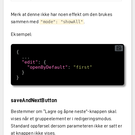
Merk at denne ikke har noen effekt om den brukes
sammen med
.
"mode": "showAll"
Eksempel:
"edit"
"openByDefault"
: 
"first"
saveAndNextButton
Bestemmer om “Lagre og åpne neste”-knappen skal
vises når et gruppeelement er i redigeringsmodus.
Standard oppførsel dersom parameteren ikke er satt er
at knappen ikke vises.