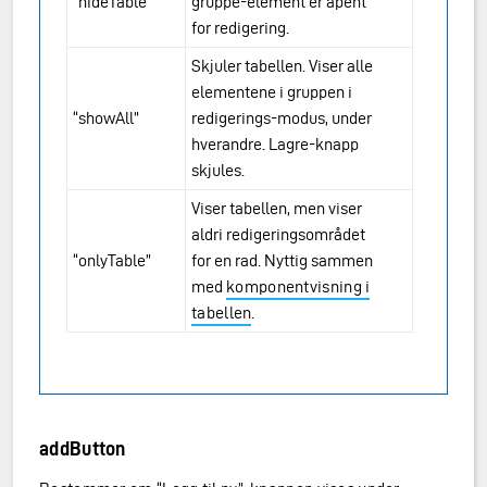
“hideTable”
gruppe-element er åpent
for redigering.
Skjuler tabellen. Viser alle
elementene i gruppen i
“showAll”
redigerings-modus, under
hverandre. Lagre-knapp
skjules.
Viser tabellen, men viser
aldri redigeringsområdet
“onlyTable”
for en rad. Nyttig sammen
med
komponentvisning i
tabellen
.
addButton