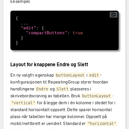
Eksempel:
"edit"
"compactButtons"
: 
true
Layout for knappene Endre og Slett
En ny valgfri egenskap
i
-
buttonLayout
edit
konfigurasjonen til RepeatingGroup styrer hvordan
handlingene
og
plasseres i
Endre
Slett
skrivebordsvisning av tabellen. Bruk
:
buttonLayout
for å legge dem i én kolonne i stedet for i
"vertical"
standard horisontalt oppsett. Dette sparer horisontal
plass når tabellen har mange kolonner. Oppsett på
mobil/nettbrett er uendret. Standard er
"horizontal"