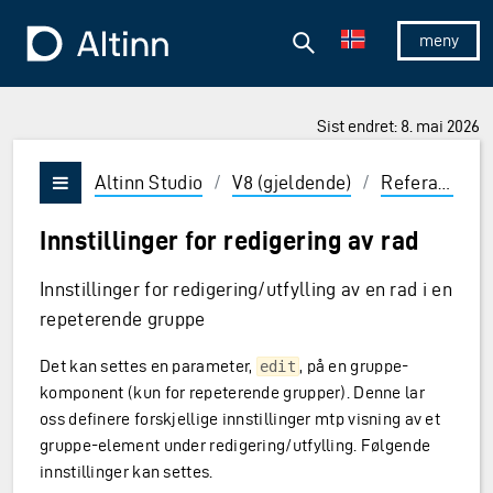
Hopp til hovedinnholdet
Hopp til hovedmeny
Søk
Til forsiden
Vis/skjul 
Sist endret: 8. mai 2026
ner og Enter for å velge
Altinn Studio
/
V8 (gjeldende)
/
Referanse
/
Vis/skjul meny
Innstillinger for redigering av rad
Innstillinger for redigering/utfylling av en rad i en
repeterende gruppe
Det kan settes en parameter,
, på en gruppe-
edit
komponent (kun for repeterende grupper). Denne lar
oss definere forskjellige innstillinger mtp visning av et
gruppe-element under redigering/utfylling. Følgende
innstillinger kan settes.