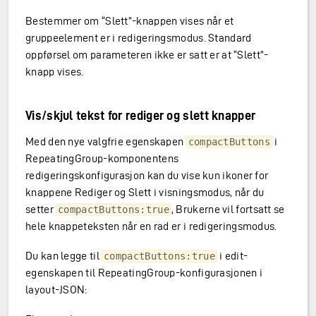
Bestemmer om “Slett”-knappen vises når et
gruppeelement er i redigeringsmodus. Standard
oppførsel om parameteren ikke er satt er at “Slett”-
knapp vises.
Vis/skjul tekst for rediger og slett knapper
Med den nye valgfrie egenskapen
i
compactButtons
RepeatingGroup-komponentens
redigeringskonfigurasjon kan du vise kun ikoner for
knappene Rediger og Slett i visningsmodus, når du
setter
, Brukerne vil fortsatt se
compactButtons:true
hele knappeteksten når en rad er i redigeringsmodus.
Du kan legge til
i edit-
compactButtons:true
egenskapen til RepeatingGroup-konfigurasjonen i
layout-JSON: