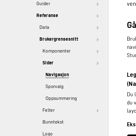
ven
Guider
Referanse
Gå
Data
Bru
Brukergrensesnitt
nav
Komponenter
Stu
Sider
Leg
Navigasjon
(Na
Sporvalg
Du l
Oppsummering
du 
Felter
layo
Bunntekst
Eks
Logo