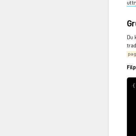
utt
Gr
Du 
tra
pa
Fil