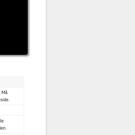
. Må
side.
lle
den.