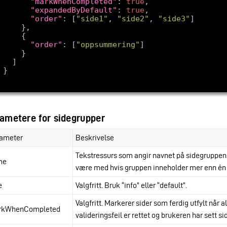
"markWhenCompleted"
: 
true
"expandedByDefault"
: 
true
"order"
: [
"side1"
, 
"side2"
, 
"side3"
"order"
: [
"oppsummering"
ametere for sidegrupper
ameter
Beskrivelse
Tekstressurs som angir navnet på sidegruppen
me
være med hvis gruppen inneholder mer enn én 
e
Valgfritt. Bruk “info” eller “default”.
Valgfritt. Markerer sider som ferdig utfylt når a
rkWhenCompleted
valideringsfeil er rettet og brukeren har sett si