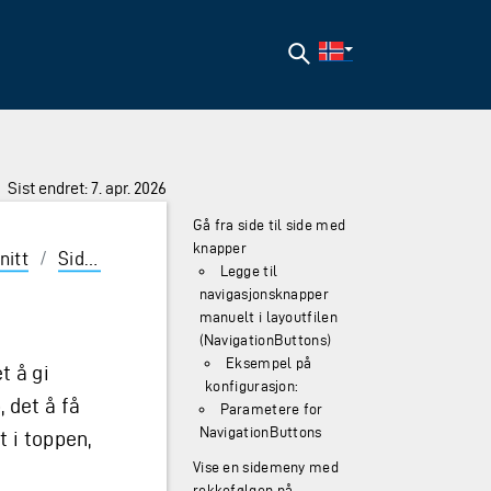
Søk
Sist endret: 7. apr. 2026
Gå fra side til side med
knapper
nitt
/
Sider
/
Navigasjon
Legge til
navigasjonsknapper
manuelt i layoutfilen
(NavigationButtons)
Eksempel på
t å gi
konfigurasjon:
, det å få
Parametere for
NavigationButtons
 i toppen,
Vise en sidemeny med
rekkefølgen på