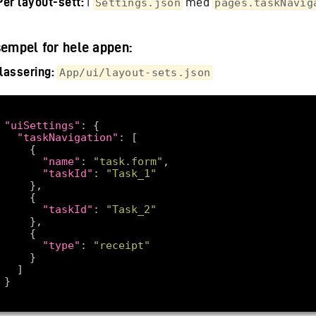
Per layout-sett:
i
med
Settings.json
pages.taskNavig
empel for hele appen:
plassering:
App/ui/layout-sets.json
"uiSettings"
"taskNavigation"
"name"
: 
"task.form"
"taskId"
: 
"Task_1"
"taskId"
: 
"Task_2"
"type"
: 
"receipt"