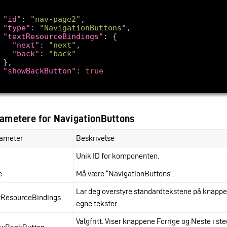
"id"
: 
"nav-page2"
"type"
: 
"NavigationButtons"
"textResourceBindings"
"next"
: 
"next"
"back"
: 
"back"
"showBackButton"
: 
true
ametere for NavigationButtons
ameter
Beskrivelse
Unik ID for komponenten.
e
Må være “NavigationButtons”.
Lar deg overstyre standardtekstene på knapp
tResourceBindings
egne tekster.
Valgfritt. Viser knappene Forrige og Neste i ste