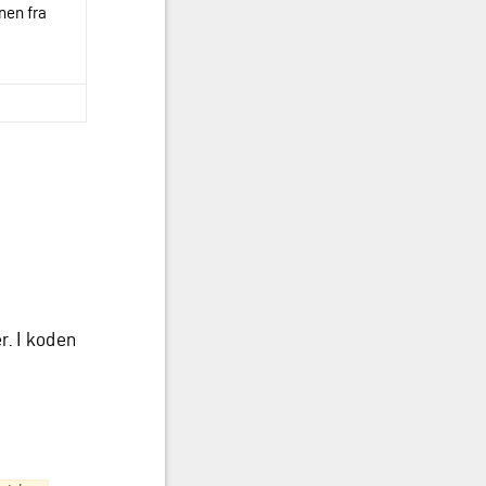
onen fra
r. I koden