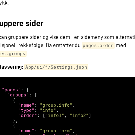
rykk
.
uppere sider
kan gruppere sider og vise dem i en sidemeny som alternativ
disjonell rekkefølge. Da erstatter du
med
pages.order
:
ges.groups
plassering:
App/ui/*/Settings.json
"pages"
"groups"
"name"
: 
"group.info"
"type"
: 
"info"
"order"
: [
"info1"
, 
"info2"
"name"
: 
"group.form"