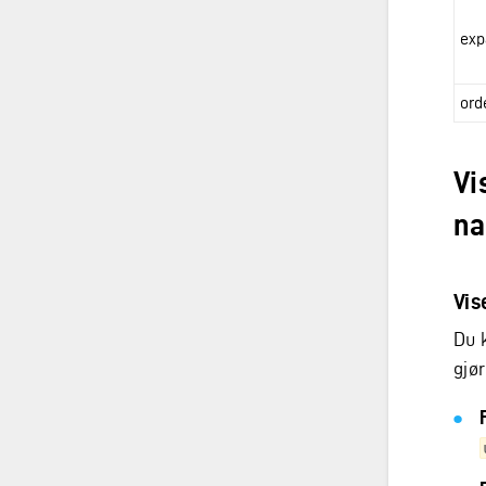
exp
ord
Vi
na
Vis
Du 
gjør