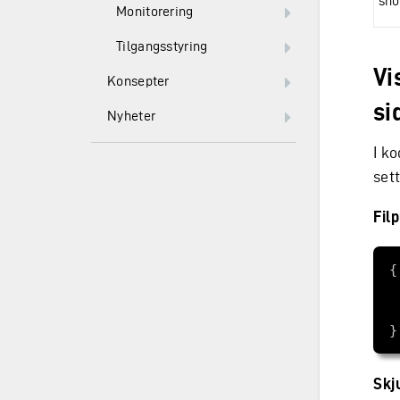
sho
Monitorering
Tilgangsstyring
Vi
Konsepter
si
Nyheter
I k
sett
Fil
Skj