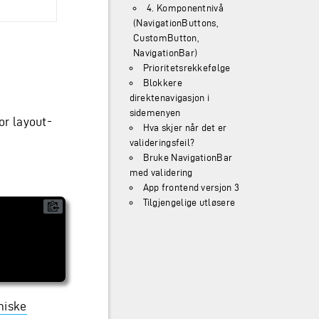
4. Komponentnivå
(NavigationButtons,
CustomButton,
NavigationBar)
Prioritetsrekkefølge
Blokkere
direktenavigasjon i
sidemenyen
or layout-
Hva skjer når det er
valideringsfeil?
Bruke NavigationBar
med validering
App frontend versjon 3
Tilgjengelige utløsere
miske