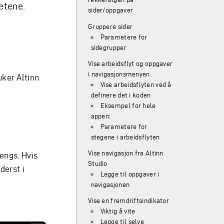
etene.
sider/oppgaver
Gruppere sider
Parametere for
sidegrupper
Vise arbeidsflyt og oppgaver
i navigasjonsmenyen
ker Altinn
Vise arbeidsflyten ved å
definere det i koden
Eksempel for hele
appen:
Parametere for
stegene i arbeidsflyten
Vise navigasjon fra Altinn
rengs. Hvis
Studio
derst i
Legge til oppgaver i
navigasjonen
Vise en fremdriftsindikator
Viktig å vite
Legge til selve