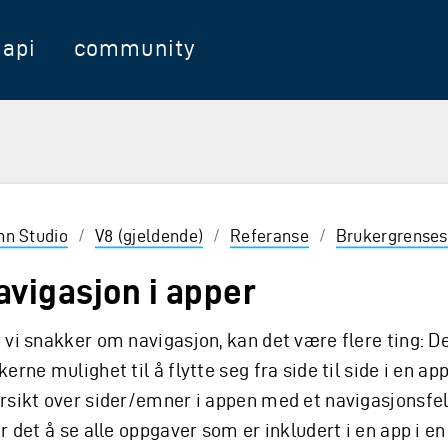
api
community
nter for å velge
inn Studio
/
V8 (gjeldende)
/
Referanse
/
Brukergrenses
avigasjon i apper
 vi snakker om navigasjon, kan det være flere ting: De
kerne mulighet til å flytte seg fra side til side i en app
rsikt over sider/emner i appen med et navigasjonsfelt
er det å se alle oppgaver som er inkludert i en app i en