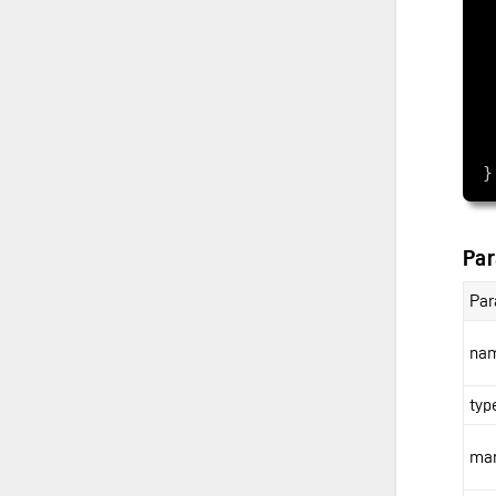
Par
Par
na
typ
ma