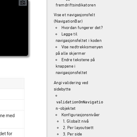
fremdriftsindikatoren
Vise et navigasjonsfelt
(NavigationBar)
Hvordan fungerer det?
Legge til
navigasjonsfeltet i koden
Vise nedtrekksmenyen
på alle skjermer
Endre tekstene på
knappene i
navigasjonsfeltet
Angi validering ved
sidebytte
validationOnNavigatio
-objektet
n
Konfigurasjonsnivåer
ene med
1. Globalt nivå
2. Per layoutsett
det for
3. Per side