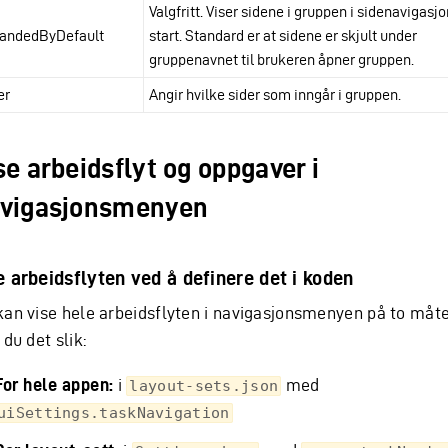
Valgfritt. Viser sidene i gruppen i sidenavigasj
andedByDefault
start. Standard er at sidene er skjult under
gruppenavnet til brukeren åpner gruppen.
er
Angir hvilke sider som inngår i gruppen.
se arbeidsflyt og oppgaver i
vigasjonsmenyen
e arbeidsflyten ved å definere det i koden
kan vise hele arbeidsflyten i navigasjonsmenyen på to måte
 du det slik:
For hele appen:
i
med
layout-sets.json
uiSettings.taskNavigation