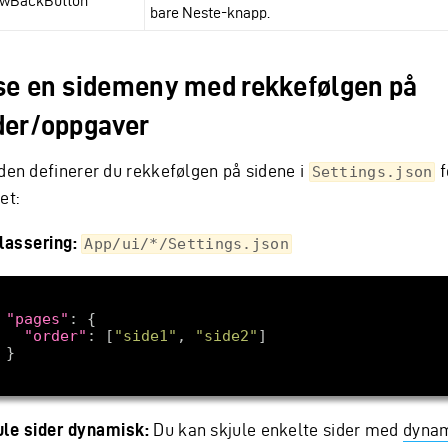
wBackButton
bare Neste-knapp.
se en sidemeny med rekkefølgen på
der/oppgaver
oden definerer du rekkefølgen på sidene i
f
Settings.json
et:
plassering:
App/ui/*/Settings.json
"pages"
"order"
: [
"side1"
, 
"side2"
ule sider dynamisk:
Du kan skjule enkelte sider med
dyna