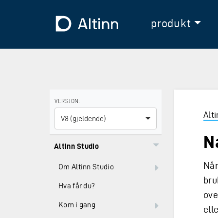
Hopp til hovedinnholdet
Hopp til hovedmeny
Til forsiden
produkt
Bruk piltastene for å navigere mellom versjoner og E
VERSJON:
Alt
V8 (gjeldende)
N
Altinn Studio
Når
Om Altinn Studio
bru
Hva får du?
ove
Kom i gang
ell