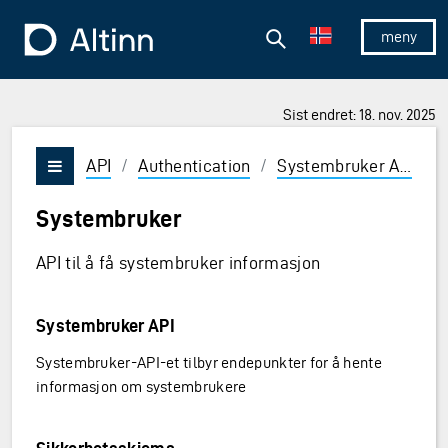
Hopp til hovedinnholdet
Hopp til hovedmeny
Søk
Til forsiden
Vis/skjul 
Sist endret: 18. nov. 2025
API
/
Authentication
/
Systembruker API
/
Vis/skjul meny
Systembruker
API til å få systembruker informasjon
Systembruker API
Systembruker-API-et tilbyr endepunkter for å hente
informasjon om systembrukere