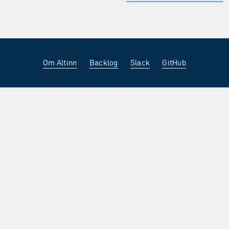
Om Altinn
Backlog
Slack
GitHub