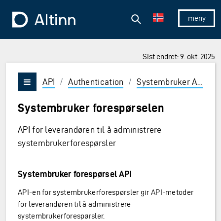
Hopp til hovedinnholdet
Hopp til hovedmeny
Søk
Til forsiden
Vis/skjul 
Sist endret: 9. okt. 2025
API
/
Authentication
/
Systembruker API
/
Vis/skjul meny
Systembruker forespørselen
API for leverandøren til å administrere
systembrukerforespørsler
Systembruker forespørsel API
API-en for systembrukerforespørsler gir API-metoder
for leverandøren til å administrere
systembrukerforespørsler.