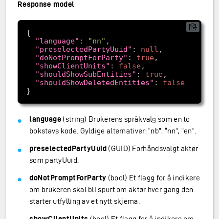
Response model
"language"
: 
"nn"
"preselectedPartyUuid"
: 
null
"doNotPromptForParty"
: 
true
"showClientUnits"
: 
false
"shouldShowSubEntities"
: 
true
"shouldShowDeletedEntities"
: 
false
language
(string) Brukerens språkvalg som en to-
bokstavs kode. Gyldige alternativer: “nb”, “nn”, “en”.
preselectedPartyUuid
(GUID) Forhåndsvalgt aktør
som partyUuid.
doNotPromptForParty
(bool) Et flagg for å indikere
om brukeren skal bli spurt om aktør hver gang den
starter utfylling av et nytt skjema.
showClientUnits
(bool) Et flagg for å indikere om