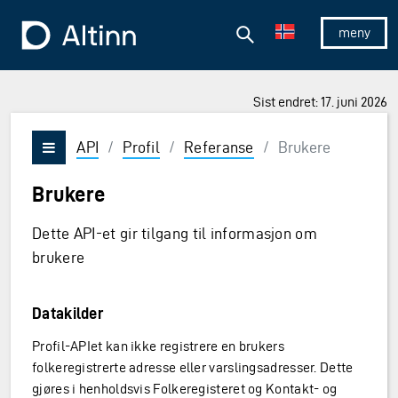
Hopp til hovedinnholdet
Hopp til hovedmeny
Søk
Til forsiden
Vis/skjul 
Sist endret: 17. juni 2026
API
/
Profil
/
Referanse
/
Brukere
Vis/skjul meny
Brukere
Dette API-et gir tilgang til informasjon om
brukere
Datakilder
Profil-APIet kan ikke registrere en brukers
folkeregistrerte adresse eller varslingsadresser. Dette
gjøres i henholdsvis Folkeregisteret og Kontakt- og