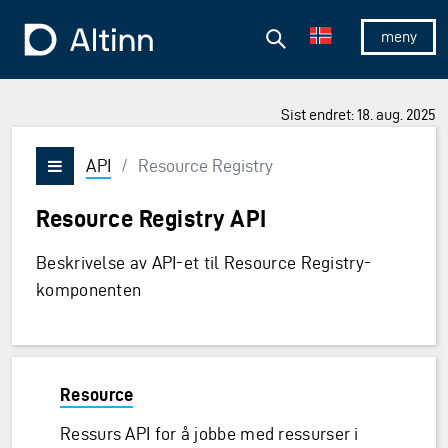
Hopp til hovedinnholdet
Hopp til hovedmeny
Søk
Til forsiden
Vis/skjul 
Sist endret: 18. aug. 2025
API
/
Resource Registry
Vis/skjul meny
Resource Registry API
Beskrivelse av API-et til Resource Registry-
komponenten
Resource
Ressurs API for å jobbe med ressurser i