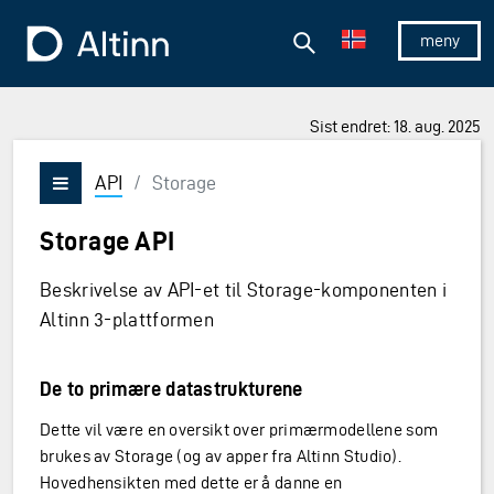
Hopp til hovedinnholdet
Hopp til hovedmeny
Søk
Til forsiden
Vis/skjul 
Sist endret: 18. aug. 2025
API
/
Storage
Vis/skjul meny
Storage API
Beskrivelse av API-et til Storage-komponenten i
Altinn 3-plattformen
De to primære datastrukturene
Dette vil være en oversikt over primærmodellene som
brukes av Storage (og av apper fra Altinn Studio).
Hovedhensikten med dette er å danne en