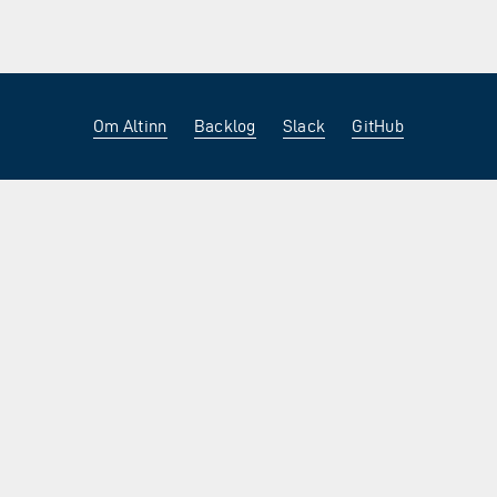
Om Altinn
Backlog
Slack
GitHub