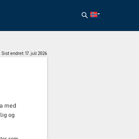
Søk
Sist endret: 17. juli 2026
va med
lig og
ster som