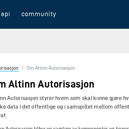
api
community
orisasjon
/
Om Altinn Autorisasjon
m Altinn Autorisasjon
inn Autorisasjon styrer hvem som skal kunne gjøre h
lke data i det offentlige og i samspillet mellom offent
vat.
inn Autorisasjon tilbyr en samling av komponenter og tjene