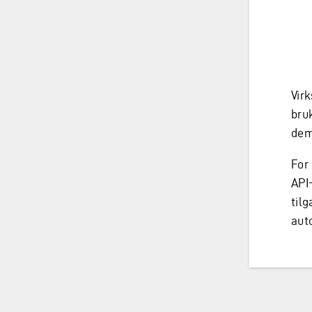
Vir
bru
dem
For
API
tilg
auto