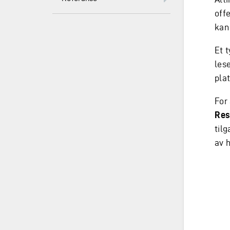
off
kan 
Et 
lese
pla
For 
Res
til
av 