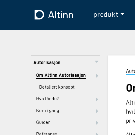
Hopp til hovedinnholdet
Hopp til hovedmeny
Til forsiden
produkt
Autorisasjon
Aut
Om Altinn Autorisasjon
O
Detaljert konsept
Hva får du?
Alt
Kom i gang
hvi
pri
Guider
Referanse
Alt