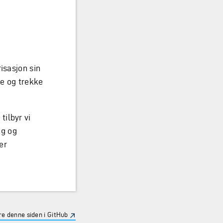
isasjon sin
ne og trekke
ilbyr vi
ng og
er
e denne siden i GitHub