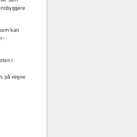
 innbyggere
m som kan
nn-
sten i
n, på vegne