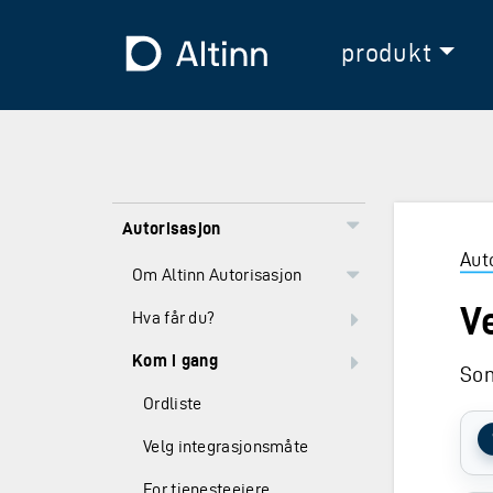
Hopp til hovedinnholdet
Hopp til hovedmeny
Til forsiden
produkt
Autorisasjon
Aut
Om Altinn Autorisasjon
V
Hva får du?
Kom i gang
Som
Ordliste
Velg integrasjonsmåte
For tjenesteeiere