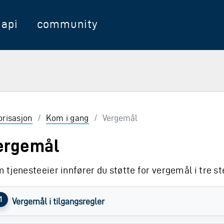
api
community
orisasjon
/
Kom i gang
/
Vergemål
ergemål
 tjenesteeier innfører du støtte for vergemål i tre st
Vergemål i tilgangsregler