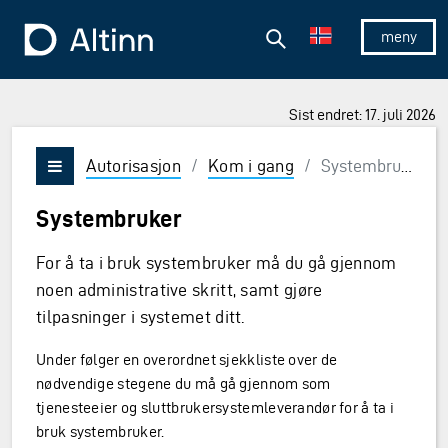
Hopp til hovedinnholdet
Hopp til hovedmeny
Søk
Til forsiden
Vis/skjul 
Sist endret: 17. juli 2026
Autorisasjon
/
Kom i gang
/
Systembruker
Vis/skjul meny
Systembruker
For å ta i bruk systembruker må du gå gjennom
noen administrative skritt, samt gjøre
tilpasninger i systemet ditt.
Under følger en overordnet sjekkliste over de
nødvendige stegene du må gå gjennom som
tjenesteeier og sluttbrukersystemleverandør for å ta i
bruk systembruker.