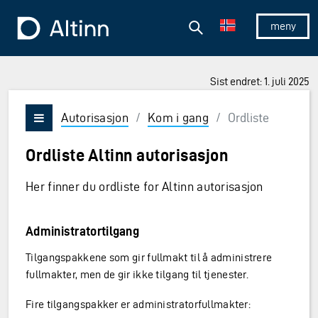
Hopp til hovedinnholdet
Hopp til hovedmeny
Søk
Til forsiden
Vis/skjul 
Sist endret: 1. juli 2025
Autorisasjon
/
Kom i gang
/
Ordliste
Vis/skjul meny
Ordliste Altinn autorisasjon
Her finner du ordliste for Altinn autorisasjon
Administratortilgang
Tilgangspakkene som gir fullmakt til å administrere
fullmakter, men de gir ikke tilgang til tjenester.
Fire tilgangspakker er administratorfullmakter: