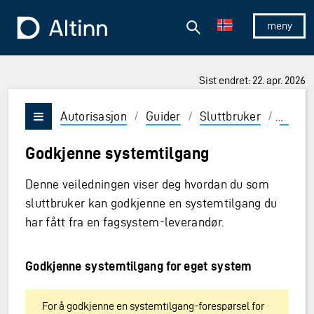
Hopp til hovedinnholdet
Hopp til hovedmeny
Søk
Til forsiden
Vis/skjul 
Sist endret: 22. apr. 2026
Autorisasjon
/
Guider
/
Sluttbruker
/
Syste
Vis/skjul meny
Godkjenne systemtilgang
Denne veiledningen viser deg hvordan du som
sluttbruker kan godkjenne en systemtilgang du
har fått fra en fagsystem-leverandør.
Godkjenne systemtilgang for eget system
For å godkjenne en systemtilgang-forespørsel for