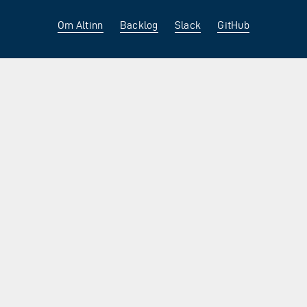
Om Altinn
Backlog
Slack
GitHub