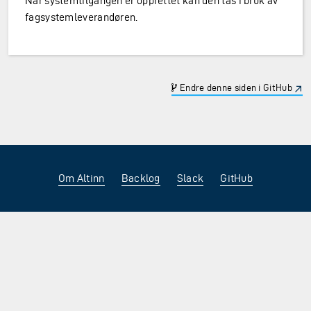
Når systemtilgangen er opprettet kan den tas i bruk av
fagsystemleverandøren.
Endre denne siden i GitHub
Om Altinn
Backlog
Slack
GitHub