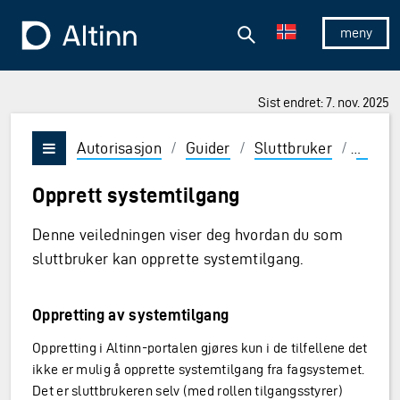
Hopp til hovedinnholdet
Hopp til hovedmeny
Søk
Til forsiden
Vis/skjul 
Sist endret: 7. nov. 2025
Autorisasjon
/
Guider
/
Sluttbruker
/
Syste
Vis/skjul meny
Opprett systemtilgang
Denne veiledningen viser deg hvordan du som
sluttbruker kan opprette systemtilgang.
Oppretting av systemtilgang
Oppretting i Altinn-portalen gjøres kun i de tilfellene det
ikke er mulig å opprette systemtilgang fra fagsystemet.
Det er sluttbrukeren selv (med rollen tilgangsstyrer)