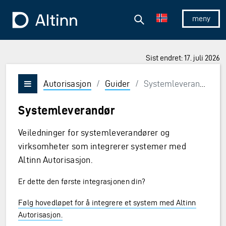
Hopp til hovedinnholdet
Hopp til hovedmeny
Søk
Til forsiden
Vis/skjul 
Sist endret: 17. juli 2026
Autorisasjon
/
Guider
/
Systemleverandør
Vis/skjul meny
Systemleverandør
Veiledninger for systemleverandører og
virksomheter som integrerer systemer med
Altinn Autorisasjon.
Er dette den første integrasjonen din?
Følg hovedløpet for å integrere et system med Altinn
Autorisasjon.