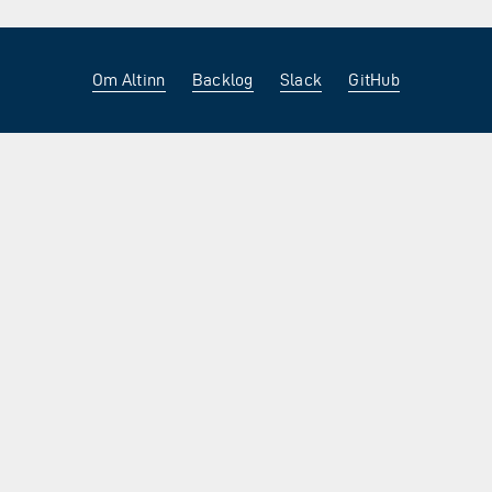
Om Altinn
Backlog
Slack
GitHub