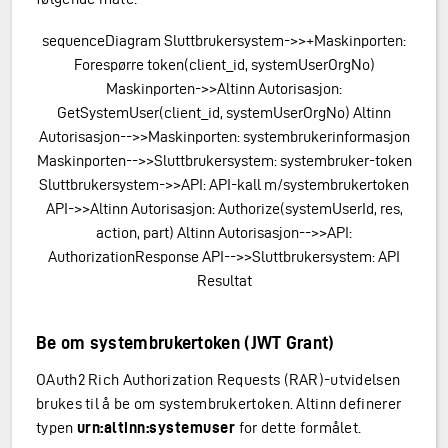
sequenceDiagram Sluttbrukersystem->>+Maskinporten:
Forespørre token(client_id, systemUserOrgNo)
Maskinporten->>Altinn Autorisasjon:
GetSystemUser(client_id, systemUserOrgNo) Altinn
Autorisasjon-->>Maskinporten: systembrukerinformasjon
Maskinporten-->>Sluttbrukersystem: systembruker-token
Sluttbrukersystem->>API: API-kall m/systembrukertoken
API->>Altinn Autorisasjon: Authorize(systemUserId, res,
action, part) Altinn Autorisasjon-->>API:
AuthorizationResponse API-->>Sluttbrukersystem: API
Resultat
Be om systembrukertoken (JWT Grant)
OAuth2 Rich Authorization Requests (RAR)-utvidelsen
brukes til å be om systembrukertoken. Altinn definerer
typen
urn:altinn:systemuser
for dette formålet.