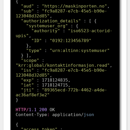
"aud"
 : 
"https://maskinporten.no"
"sub"
 : 
"fc9a8287-e7cb-45e5-b90e-
123048d32d85"
"authorization_details"
"systemuser_org"
"authority"
 : 
"iso6523-actorid-
upis"
"ID"
 : 
"0192:123456789"
"type"
 : 
"urn:altinn:systemuser"
"scope"
 : 
"krr:global/kontaktinformasjon.read"
"iss"
 : 
"fc9a8287-e7cb-45e5-b90e-
123048d32d85"
"exp"
"iat"
"jti"
 : 
"89365ecd-772b-4462-a4de-
ac36af8ef3e2"
HTTP
/
1.1
200
Content-Type
:
 application/
json
"access_token"
 : 