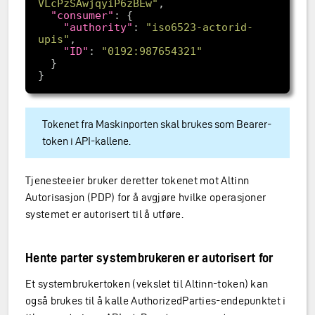
VLcPzSAwjqyiP6zBEw"
"consumer"
"authority"
: 
"iso6523-actorid-
upis"
"ID"
: 
"0192:987654321"
Tokenet fra Maskinporten skal brukes som Bearer-
token i API-kallene.
Tjenesteeier bruker deretter tokenet mot Altinn
Autorisasjon (PDP) for å avgjøre hvilke operasjoner
systemet er autorisert til å utføre.
Hente parter systembrukeren er autorisert for
Et systembrukertoken (vekslet til Altinn-token) kan
også brukes til å kalle AuthorizedParties-endepunktet i