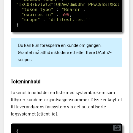
"IxC0B76vlWl3fiQhAwZUmD0hr_PPwC9hSIXRdoUslP
"token_type"
 : 
"Bearer"
"expires_in"
 : 
599
"scope"
 : 
"difitest:test1"
Du kan kun forespørre én kunde om gangen.
Grantet må alltid inkludere ett eller flere OAuth2-
scopes.
Tokeninnhold
Tokenet inneholder en liste med systembrukere som
tilhører kundens organisasjonsnummer. Disse er knyttet
til leverandørens fagsystem via det autentiserte
fagsystemet (client_id):