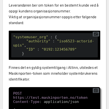
Leverandøren ber om token for en bestemt kunde ved å
oppgi kundens organisasjonsnummer.
Viktig at organisjasjonsnummer oppgis etter følgende
et
standard:
"systemuser_org"
 : {

"authority"
 : 
"iso6523-actorid-
upis"
,

"ID"
 : 
"0192:123456789"
Finnes det en gyldig systemtilgang i Altinn, utstedes et
Maskinporten-token som inneholder systembrukerens
identifikator.
POST 
Content-Type