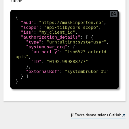
kunde.
"aud"
: 
"https://maskinporten.no"
"scope"
: 
"api-tilbyders scope"
"iss"
: 
"my_client_id"
"authorization_details"
"type"
: 
"urn:altinn:systemuser"
"systemuser_org"
"authority"
: 
"iso6523-actorid-
upis"
"ID"
: 
"0192:999888777"
"externalRef"
: 
"systembruker #1"
Endre denne siden i GitHub