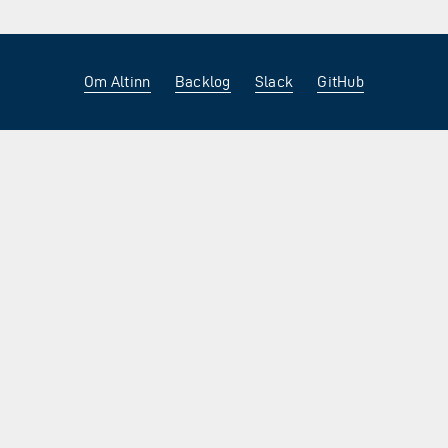
Om Altinn
Backlog
Slack
GitHub