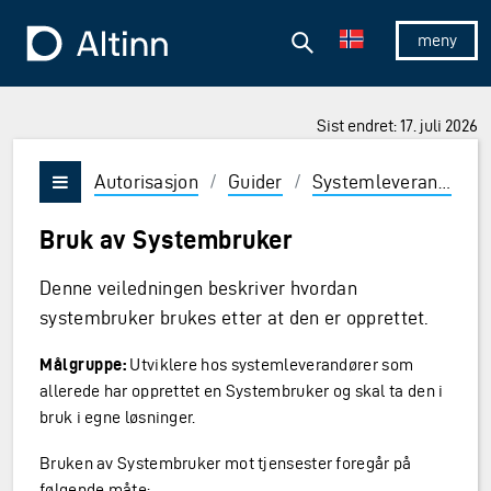
Hopp til hovedinnholdet
Hopp til hovedmeny
Søk
Til forsiden
Vis/skjul 
Sist endret: 17. juli 2026
Autorisasjon
/
Guider
/
Systemleverandør
/
Vis/skjul meny
Bruk av Systembruker
Denne veiledningen beskriver hvordan
systembruker brukes etter at den er opprettet.
Målgruppe:
Utviklere hos systemleverandører som
allerede har opprettet en Systembruker og skal ta den i
bruk i egne løsninger.
Bruken av Systembruker mot tjensester foregår på
følgende måte: