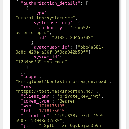
"authorization_details"
"type"
: 
"urn:altinn:systemuser"
"systemuser_org"
"authority"
: 
"iso6523-
actorid-upis"
"id"
: 
"0192:123456789"
"systemuser_id"
: [
"ebe4a681-
0a8c-429e-a36f-8f9ca942b59f"
"system_id"
: 
"123456789_systemid"
"scope"
: 
"krr:global/kontaktinformasjon.read"
"iss"
: 
"https://test.maskinporten.no/"
"client_amr"
: 
"private_key_jwt"
"token_type"
: 
"Bearer"
"exp"
: 
1718175135
"iat"
: 
1718175015
"client_id"
: 
"fc9a8287-e7cb-45e5-
b90e-123048d32d85"
"jti"
: 
"-SpfU--1Zn_Oqvkpjwu3oVn--